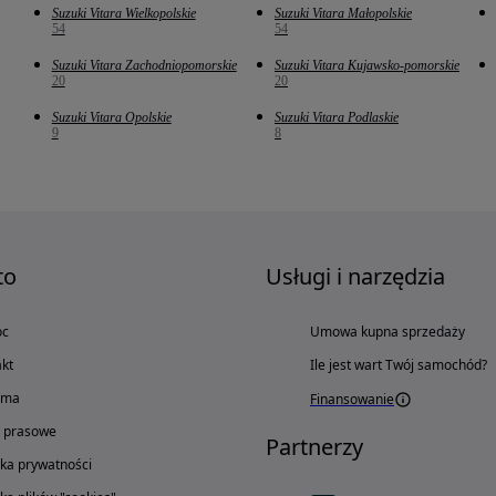
Suzuki Vitara Wielkopolskie
Suzuki Vitara Małopolskie
54
54
Suzuki Vitara Zachodniopomorskie
Suzuki Vitara Kujawsko-pomorskie
20
20
Suzuki Vitara Opolskie
Suzuki Vitara Podlaskie
9
8
to
Usługi i narzędzia
oc
Umowa kupna sprzedaży
kt
Ile jest wart Twój samochód?
ama
Finansowanie
o prasowe
Partnerzy
yka prywatności