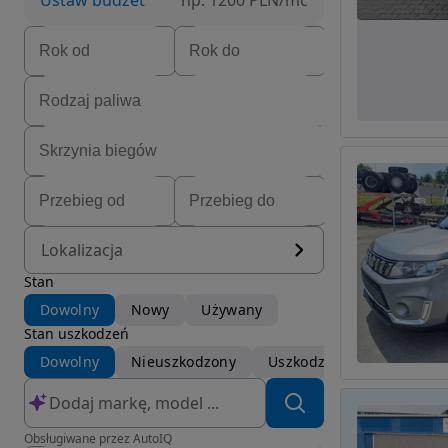
Ustaw budżet
np. 1200 PLN/mc
Lokalizacja
Stan
Dowolny
Nowy
Używany
Stan uszkodzeń
Dowolny
Nieuszkodzony
Uszkodzony
Obsługiwane przez AutoIQ