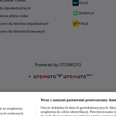
yka plików "cookies"
OLX.pl
y odpowiedzialnej AI
Otodom.pl
ienia plików cookie
Fixly.pl
amin dla Klientów Indywidualnych
amin dla Klientów Biznesowych
Powered by OTOMOTO
Wraz z naszymi partnerami przetwarzamy dane 
Użycie dokładnych danych geolokalizacyjnych. Akty
i na urządzeniu,
Nasze aplikacje w twoim telefonie
urządzenia do celów identyfikacji. Przechowywanie i
danych osobowych.
do nich. Spersonalizowane reklamy i treści, pomiar re