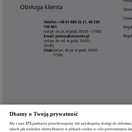
Polit
Obsługa klienta
Zasad
Ustaw
Telefon: +48 61 880 32 21, 48 539
146 861
Regul
(od pn. do pt. w godz. 08:00 - 17:00)
Regul
Email: pomoc@otomoto.pl
(od pn. do nd. w godz. 08:00 -
20:00)
Chat:
(od pn. do pt. w godz. 09:00 -
17:00)
Dbamy o Twoją prywatność
My i nasi
375
partnerzy przechowujemy lub uzyskujemy dostęp do informacj
takich jak unikalne identyfikatory w plikach cookie w celu przetwarzania 