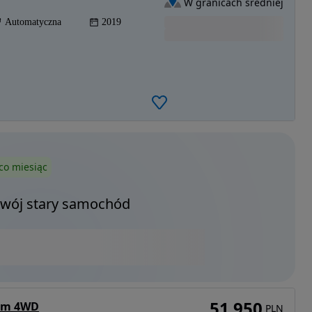
W granicach średniej
Automatyczna
2019
co miesiąc
Twój stary samochód
51 950
ium 4WD
PLN