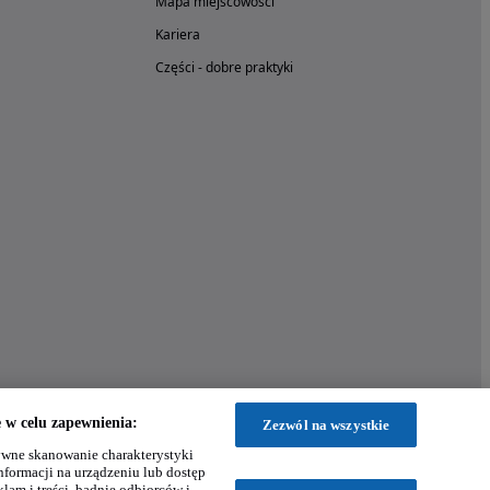
Mapa miejscowości
Kariera
Części - dobre praktyki
w celu zapewnienia:
Zezwól na wszystkie
wne skanowanie charakterystyki
nformacji na urządzeniu lub dostęp
klam i treści, badnie odbiorców i