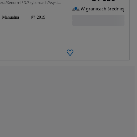
1373 cm3 • 140 KM • ALLGrip/Alcantara/Navi+Kamera/Xenon+LED/Szyberdach/Asystenty/Bogaty!
W granicach średniej
Manualna
2019