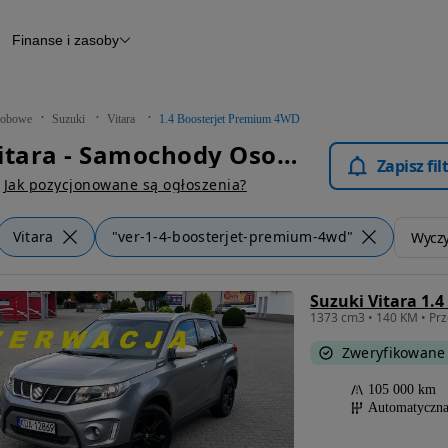
Finanse i zasoby
chody
Finansowanie
Leasing
dy
Narzędzie do wyceny samochodu
tryczne
Raport z inspekcji
obowe
Suzuki
Vitara
1.4 Boosterjet Premium 4WD
m
Raport historii pojazdu
Suzuki Vitara - Samochody Osobowe
Otomoto News
Zapisz fi
wane
Jak pozycjonowane są ogłoszenia?
Vitara
"ver-1-4-boosterjet-premium-4wd"
Wyczyś
Suzuki Vitara 1.
Zweryfikowane
105 000 km
Automatyczn