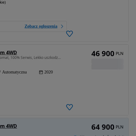
kie)
Zobacz ogłoszenia
46 900
ium 4WD
PLN
1373 cm3 • 140 KM • Piękne Suzuki Vitara, 4x4, Automat, 100% Serwis, Lekko uszkodzone! .
Automatyczna
2020
64 900
ium 4WD
PLN