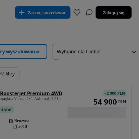
Zacznij sprzedawać
Zaloguj się
ltry wyszukiwania
ć filtry
4 Boosterjet Premium 4WD
-
2 000 PLN
1373 cm3 • 140 KM • Przepiękna Vitara, 4x4, Automat, 1.4Turbo benzyna, 1 ręka !!!
54 900
PLN
 dane
Benzyna
a
2018