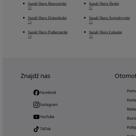
Suzuki Vitara Mazowieckie
Suzuki Vitara Śląskie
93
67
Suzuki Vitara Dolnośląskie
Suzuki Vitara Świętokrzyskie
23
21
Suzuki Vitara Podkarpackie
Suzuki Vitara Lubuskie
14
10
Znajdź nas
Otomo
Pom
Facebook
Konta
Instagram
Rekl
YouTube
Biur
Polit
TikTok