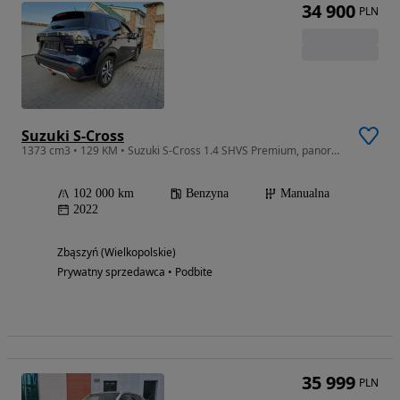
34 900
PLN
Suzuki S-Cross
1373 cm3 • 129 KM • Suzuki S-Cross 1.4 SHVS Premium, panorama, radar, kamery 2x KOŁA
102 000 km
Benzyna
Manualna
2022
Zbąszyń (Wielkopolskie)
Prywatny sprzedawca • Podbite
35 999
PLN