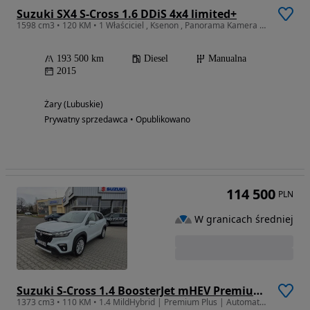
Suzuki SX4 S-Cross 1.6 DDiS 4x4 limited+
1598 cm3 • 120 KM • 1 Właściciel , Ksenon , Panorama Kamera Okazja
193 500 km
Diesel
Manualna
2015
Żary (Lubuskie)
Prywatny sprzedawca • Opublikowano
114 500
PLN
W granicach średniej
Suzuki S-Cross 1.4 BoosterJet mHEV Premium Plus SP
1373 cm3 • 110 KM • 1.4 MildHybrid | Premium Plus | Automat | Salon Suzuki