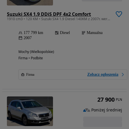
Suzuki SX4 1.9 DDiS DPF 4x2 Comfort
1910 cm3 • 120 KM • Suzuki SX4 1.9 Diesel 140KM z 2007r. wersja WRC ZAREJESTROWANA
177 799 km
Diesel
Manualna
2007
Mochy (Wielkopolskie)
Firma • Podbite
Zobacz ogłoszenia
Firma
27 900
PLN
Poniżej średniej