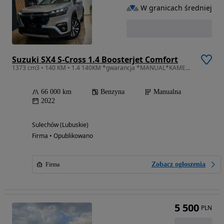
W granicach średniej
Suzuki SX4 S-Cross 1.4 Boosterjet Comfort
1373 cm3 • 140 KM • 1.4 140KM *gwarancja *MANUAL*KAMERA* Bezwypadkowy* NAVI *
66 000 km
Benzyna
Manualna
2022
Sulechów (Lubuskie)
Firma • Opublikowano
Zobacz ogłoszenia
Firma
5 500
PLN