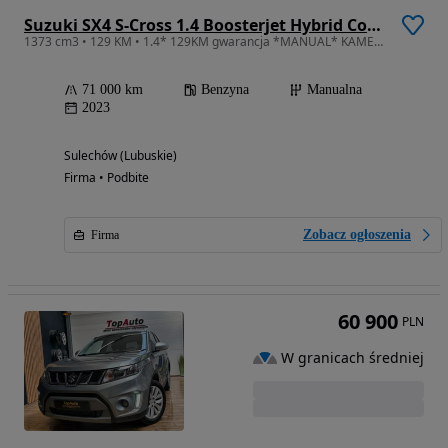
Suzuki SX4 S-Cross 1.4 Boosterjet Hybrid Comfort
1373 cm3 • 129 KM • 1.4* 129KM gwarancja *MANUAL* KAMERA *Bezwypadkowy* FABRYCZNY LAKIER *
71 000 km
Benzyna
Manualna
2023
Sulechów (Lubuskie)
Firma • Podbite
Zobacz ogłoszenia
Firma
60 900
PLN
W granicach średniej