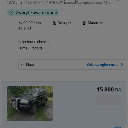
1373 cm3 • 129 KM • 1.4 *HYBRID* manual*zarejestrowany *100.000km* GWARANCJA *bezwypadkowy
Zweryfikowane dane
99 999 km
Benzyna
Manualna
2021
Sulechów (Lubuskie)
Firma • Podbite
Zobacz ogłoszenia
Firma
15 800
PLN