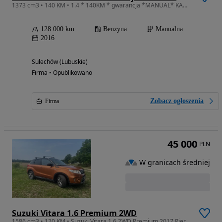
1373 cm3 • 140 KM • 1.4 * 140KM * gwarancja *MANUAL* KAMERA *Bezwypadkowy*
128 000 km
Benzyna
Manualna
2016
Sulechów (Lubuskie)
Firma • Opublikowano
Zobacz ogłoszenia
Firma
45 000
PLN
W granicach średniej
Suzuki Vitara 1.6 Premium 2WD
1586 cm3 • 120 KM • Suzuki Vitara 1.6 2WD Premium 2017 Pierwszy właściciel