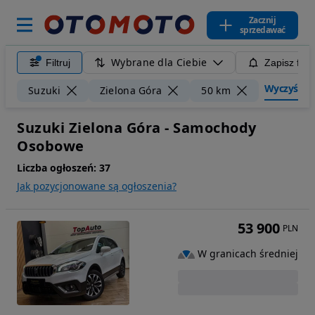
Zacznij
sprzedawać
Wybrane dla Ciebie
Filtruj
Zapisz filt
Wyczyść fil
Suzuki
Zielona Góra
50 km
Suzuki Zielona Góra - Samochody
Osobowe
Liczba ogłoszeń:
37
Jak pozycjonowane są ogłoszenia?
53 900
PLN
W granicach średniej