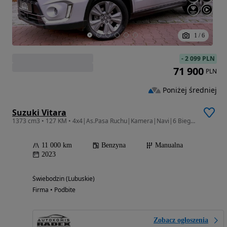
1
/
6
-
2 099 PLN
71 900
PLN
Poniżej średniej
Suzuki Vitara
1373 cm3 • 127 KM • 4x4|As.Pasa Ruchu|Kamera|Navi|6 Biegów|Radar| Serwisowany|GWARANCJA|
11 000 km
Benzyna
Manualna
2023
Świebodzin (Lubuskie)
Firma • Podbite
Zobacz ogłoszenia