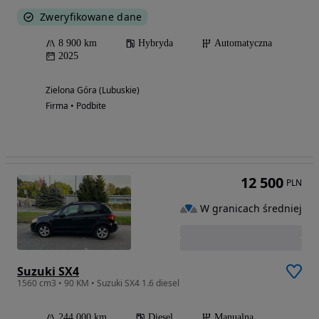
Zweryfikowane dane
8 900 km
Hybryda
Automatyczna
2025
Zielona Góra (Lubuskie)
Firma • Podbite
12 500
PLN
W granicach średniej
Suzuki SX4
1560 cm3 • 90 KM • Suzuki SX4 1.6 diesel
244 000 km
Diesel
Manualna