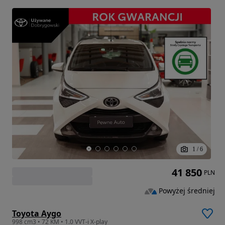
1
/
6
41 850
PLN
Powyżej średniej
Toyota Aygo
998 cm3 • 72 KM • 1.0 VVT-i X-play