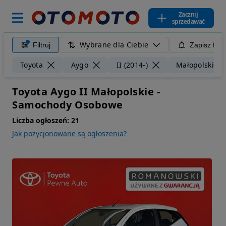
Zacznij
sprzedawać
Wybrane dla Ciebie
Filtruj
Zapisz filt
Toyota
Aygo
II (2014-)
Małopolskie
Toyota Aygo II Małopolskie -
Samochody Osobowe
Liczba ogłoszeń:
21
Jak pozycjonowane są ogłoszenia?