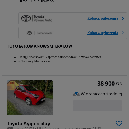
Firma • Opublikowano
Zobacz ogłoszenia
Zobacz ogłoszenia
TOYOTA ROMANOWSKI KRAKÓW
Usługi finansowe
Naprawa samochodów
Szybka naprawa
Naprawy blacharskie
38 900
PLN
W granicach średniej
Toyota Aygo x-play
998 cm3 • 72 KM • LIFT / 45 000km / oryginał / serwis / TUV