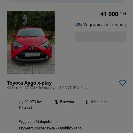
41 000
PLN
W granicach średniej
Toyota Aygo x-play
998 cm3 • 72 KM • Toyota Aygo 1.0 VVT-IB X-Play
29 973 km
Benzyna
Manualna
2021
Węgrzce (Małopolskie)
Prywatny sprzedawca • Opublikowano