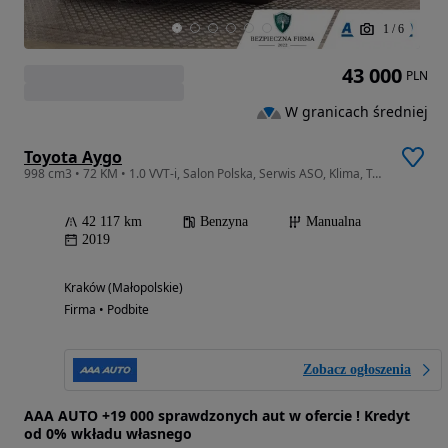
1
/
6
43 000
PLN
W granicach średniej
Toyota Aygo
998 cm3 • 72 KM • 1.0 VVT-i, Salon Polska, Serwis ASO, Klima, Tempomat, Parktronic
42 117 km
Benzyna
Manualna
2019
Kraków (Małopolskie)
Firma • Podbite
Zobacz ogłoszenia
AAA AUTO +19 000 sprawdzonych aut w ofercie ! Kredyt
od 0% wkładu własnego