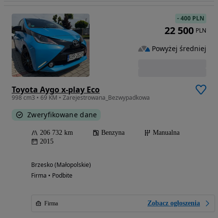
-
400 PLN
22 500
PLN
Powyżej średniej
Toyota Aygo x-play Eco
998 cm3 • 69 KM • Zarejestrowana_Bezwypadkowa
Zweryfikowane dane
206 732 km
Benzyna
Manualna
2015
Brzesko (Małopolskie)
Firma • Podbite
Zobacz ogłoszenia
Firma