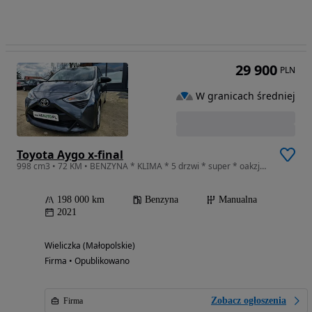
29 900
PLN
W granicach średniej
Toyota Aygo x-final
998 cm3 • 72 KM • BENZYNA * KLIMA * 5 drzwi * super * oakzja * POLECAMY
198 000 km
Benzyna
Manualna
2021
Wieliczka (Małopolskie)
Firma • Opublikowano
Zobacz ogłoszenia
Firma