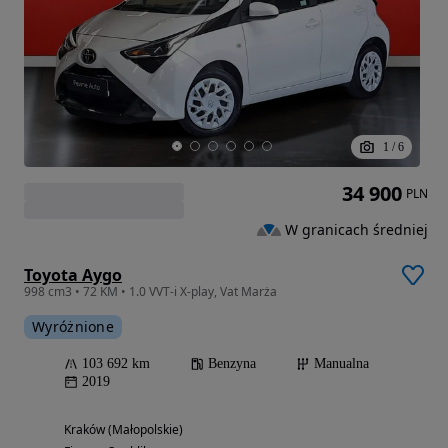
1
/
6
34 900
PLN
W granicach średniej
Toyota Aygo
998 cm3 • 72 KM • 1.0 VVT-i X-play, Vat Marża
Wyróżnione
103 692 km
Benzyna
Manualna
2019
Kraków (Małopolskie)