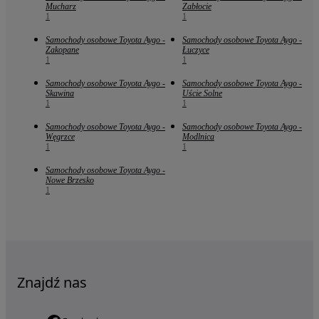
Mucharz
Zabłocie
1
1
Samochody osobowe Toyota Aygo -
Samochody osobowe Toyota Aygo -
Zakopane
Łuczyce
1
1
Samochody osobowe Toyota Aygo -
Samochody osobowe Toyota Aygo -
Skawina
Uście Solne
1
1
Samochody osobowe Toyota Aygo -
Samochody osobowe Toyota Aygo -
Węgrzce
Modlnica
1
1
Samochody osobowe Toyota Aygo -
Nowe Brzesko
1
Znajdź nas