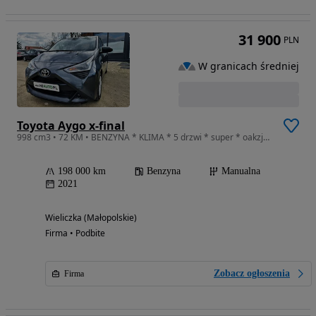
31 900
PLN
W granicach średniej
Toyota Aygo x-final
998 cm3 • 72 KM • BENZYNA * KLIMA * 5 drzwi * super * oakzja * POLECAMY
198 000 km
Benzyna
Manualna
2021
Wieliczka (Małopolskie)
Firma • Podbite
Zobacz ogłoszenia
Firma