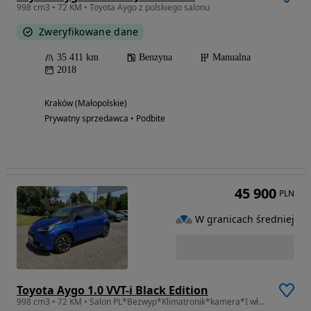
998 cm3 • 72 KM • Toyota Aygo z polskiego salonu
Zweryfikowane dane
35 411 km
Benzyna
Manualna
2018
Kraków (Małopolskie)
Prywatny sprzedawca • Podbite
45 900
PLN
W granicach średniej
Toyota Aygo 1.0 VVT-i Black Edition
998 cm3 • 72 KM • Salon PL*Bezwyp*Klimatronik*kamera*I właścicel* NAWI*Ledy