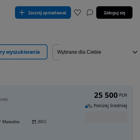
Zacznij sprzedawać
Zaloguj się
ltry wyszukiwania
25 500
PLN
dkowy
Poniżej średniej
Manualna
2015