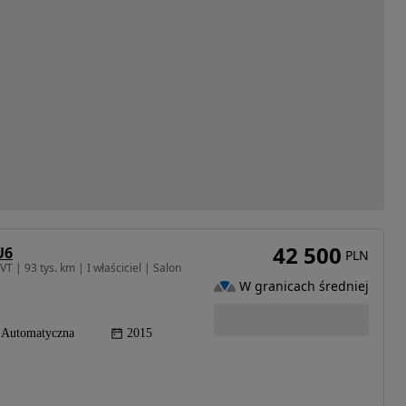
42 500
U6
PLN
T | 93 tys. km | I właściciel | Salon
W granicach średniej
Automatyczna
2015