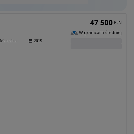
47 500
PLN
W granicach średniej
Manualna
2019