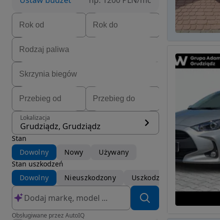
Ustaw budżet
np. 1200 PLN/mc
Lokalizacja
Grudziądz, Grudziądz
Stan
Dowolny
Nowy
Używany
Stan uszkodzeń
Dowolny
Nieuszkodzony
Uszkodzony
Obsługiwane przez AutoIQ