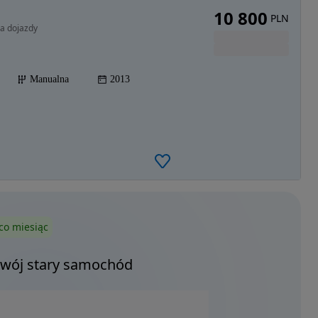
10 800
PLN
na dojazdy
Manualna
2013
co miesiąc
Twój stary samochód