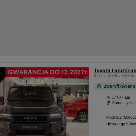
Toyota Land Crui
2755 cm3 • 205 KM • LC 
Zweryfikowane
17 647 km
Automatyczn
Modlnica (Małopo
Firma • Opubliko