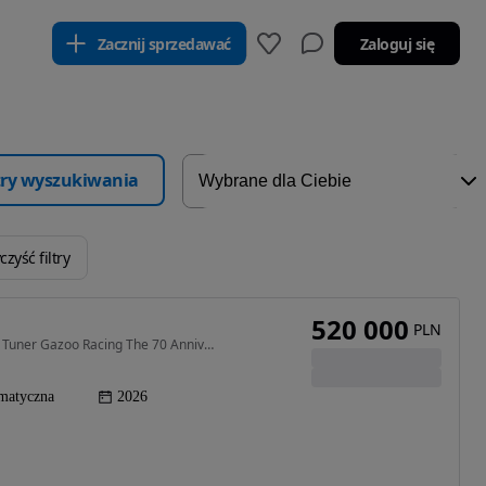
Zacznij sprzedawać
Zaloguj się
ltry wyszukiwania
zyść filtry
520 000
PLN
3300 cm3 • 310 KM • KOLORY LC 300 Diesel 3.3 GR Tuner Gazoo Racing The 70 Anniversary
matyczna
2026