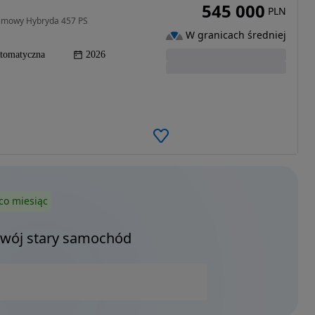
545 000
PLN
Zimowy Hybryda 457 PS
W granicach średniej
tomatyczna
2026
co miesiąc
Twój stary samochód