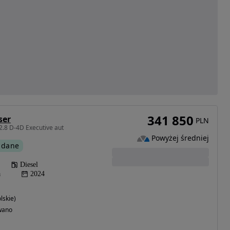
341 850
ser
PLN
2.8 D-4D Executive aut
Powyżej średniej
 dane
Diesel
a
2024
lskie)
wano