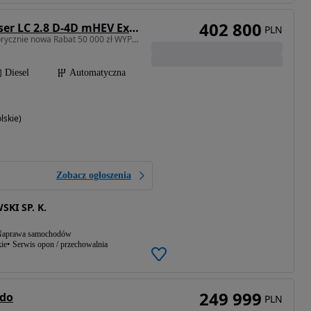
402 800
Toyota Land Cruiser LC 2.8 D-4D mHEV Executive
PLN
2755 cm3 • 205 KM • Fabrycznie nowa Rabat 50 000 zł WYPRZEDAŻ 2025
Diesel
Automatyczna
lskie)
Zobacz ogłoszenia
KI SP. K.
aprawa samochodów
ie
Serwis opon / przechowalnia
249 999
ado
PLN