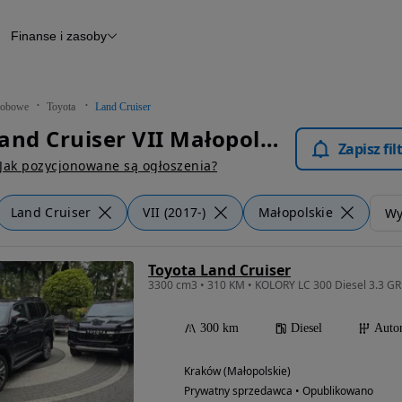
Finanse i zasoby
chody
Finansowanie
Leasing
dy
Narzędzie do wyceny samochodu
tryczne
Raport z inspekcji
obowe
Toyota
Land Cruiser
m
Raport historii pojazdu
Toyota Land Cruiser VII Małopolskie - Samochody Osobowe
Otomoto News
Zapisz fi
wane
Jak pozycjonowane są ogłoszenia?
Land Cruiser
VII (2017-)
Małopolskie
Wyc
Toyota Land Cruiser
300 km
Diesel
Auto
Kraków (Małopolskie)
Prywatny sprzedawca • Opublikowano