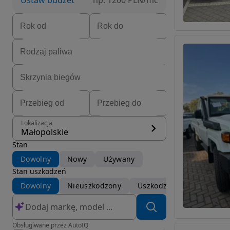
Ustaw budżet
np. 1200 PLN/mc
Lokalizacja
Małopolskie
Stan
Dowolny
Nowy
Używany
Stan uszkodzeń
Dowolny
Nieuszkodzony
Uszkodzony
Obsługiwane przez AutoIQ