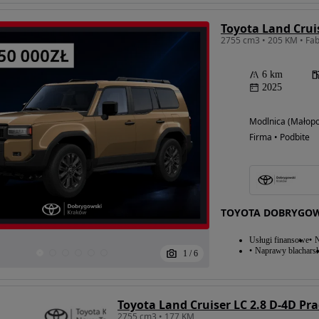
6 km
2025
Modlnica (Małopo
Firma • Podbite
TOYOTA DOBRYGOWS
Usługi finansowe
N
Naprawy blacharsk
1
/
6
Toyota Land Cruiser LC 2.8 D-4D Pr
2755 cm3 • 177 KM