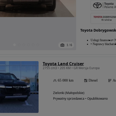
Toyota Dobrygowsk
Usługi finansowe
N
Naprawy blacharsk
1
/
6
Toyota Land Cruiser
2755 cm3 • 205 KM • GR Wersja Europa
65 000 km
Diesel
A
Zielonki (Małopolskie)
Prywatny sprzedawca • Opublikowano