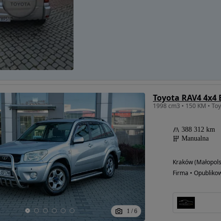
Toyota RAV4 4x4 
388 312 km
Manualna
Kraków (Małopols
Firma • Opubliko
1
/
6