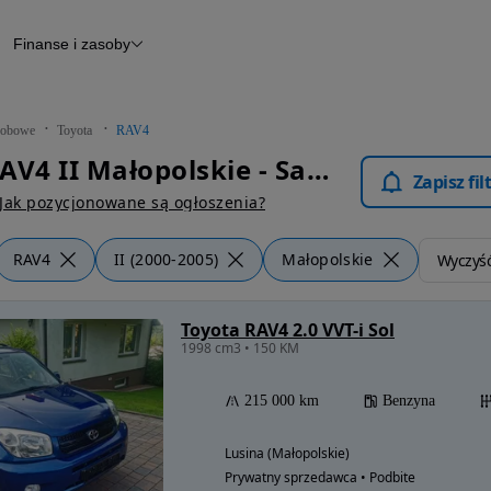
Finanse i zasoby
chody
Finansowanie
Leasing
dy
Narzędzie do wyceny samochodu
tryczne
Raport z inspekcji
obowe
Toyota
RAV4
m
Raport historii pojazdu
Toyota RAV4 II Małopolskie - Samochody Osobowe
Otomoto News
Zapisz fi
wane
Jak pozycjonowane są ogłoszenia?
RAV4
II (2000-2005)
Małopolskie
Wyczyść 
Toyota RAV4 2.0 VVT-i Sol
1998 cm3 • 150 KM
215 000 km
Benzyna
Lusina (Małopolskie)
Prywatny sprzedawca • Podbite