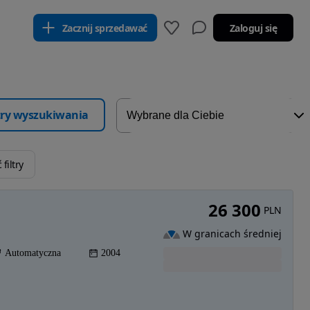
Zacznij sprzedawać
Zaloguj się
ltry wyszukiwania
filtry
26 300
PLN
W granicach średniej
Automatyczna
2004