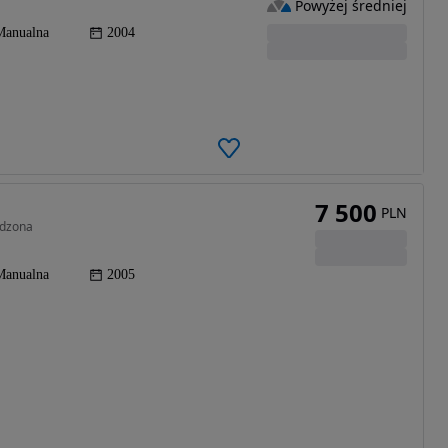
Powyżej średniej
Manualna
2004
7 500
PLN
odzona
Manualna
2005