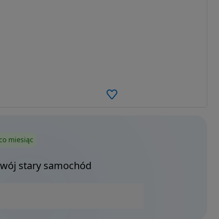
co miesiąc
Twój stary samochód