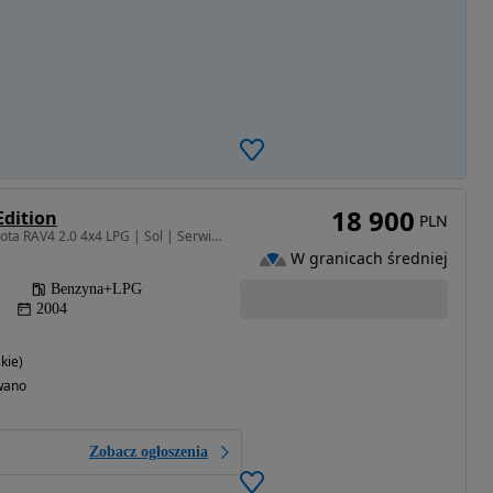
18 900
Edition
PLN
1998 cm3 • 150 KM • Toyota RAV4 2.0 4x4 LPG | Sol | Serwisowana | Bezwypadkowa
W granicach średniej
Benzyna+LPG
2004
kie)
wano
Zobacz ogłoszenia