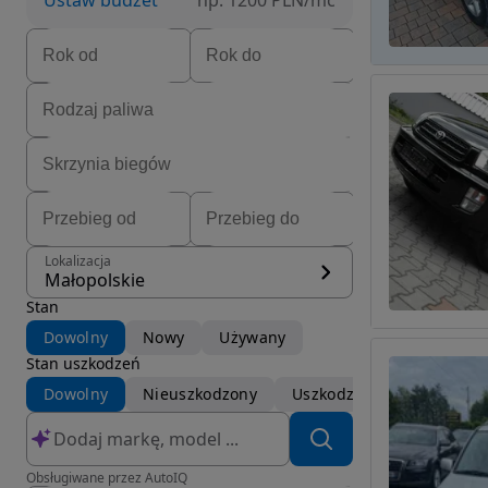
Ustaw budżet
np. 1200 PLN/mc
Lokalizacja
Małopolskie
Stan
Dowolny
Nowy
Używany
Stan uszkodzeń
Dowolny
Nieuszkodzony
Uszkodzony
Obsługiwane przez AutoIQ