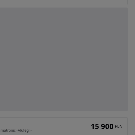
15 900
PLN
imatronic~Alufegli~