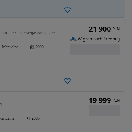
21 900
PLN
1998 cm3 • 150 KM • 2,0~16V~4X4~CZARNA~1WŁAŚCICEL~Klima~Mega~Zadbana~Serwisowana~Zobacz
W granicach średniej
Manualna
2000
19 999
PLN
eg
Manualna
2003