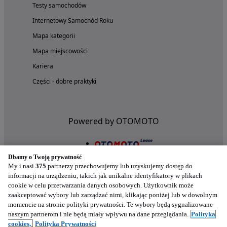
Testy samochodów
Internetowy Samochód Roku
Mapa kategorii
Mapa miejscowości
Kariera
Części - dobre praktyki
Powered by OTOMOTO
Dbamy o Twoją prywatność
My i nasi
375
partnerzy przechowujemy lub uzyskujemy dostęp do
informacji na urządzeniu, takich jak unikalne identyfikatory w plikach
cookie w celu przetwarzania danych osobowych. Użytkownik może
zaakceptować wybory lub zarządzać nimi, klikając poniżej lub w dowolnym
momencie na stronie polityki prywatności. Te wybory będą sygnalizowane
naszym partnerom i nie będą miały wpływu na dane przeglądania.
Polityka
Nasze aplikacje w twoim telefonie
cookies,
Polityka Prywatności