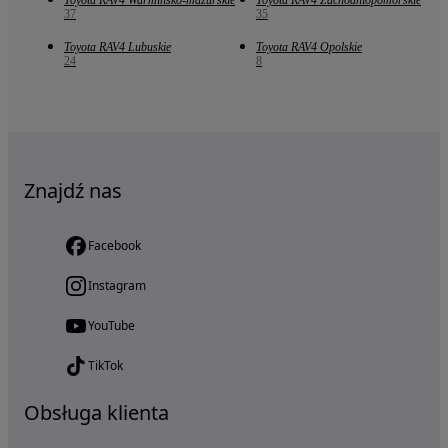
Toyota RAV4 Warmińsko-mazurskie
Toyota RAV4 Zachodniopomorskie
37
35
Toyota RAV4 Lubuskie
Toyota RAV4 Opolskie
24
8
Znajdź nas
Facebook
Instagram
YouTube
TikTok
Obsługa klienta