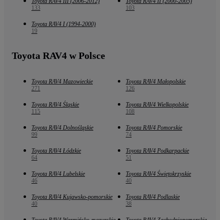
Toyota RAV4 III (2006-2012)
Toyota RAV4 II (2000-2005)
133
103
Toyota RAV4 I (1994-2000)
19
Toyota RAV4 w Polsce
Toyota RAV4 Mazowieckie
Toyota RAV4 Małopolskie
271
126
Toyota RAV4 Śląskie
Toyota RAV4 Wielkopolskie
115
108
Toyota RAV4 Dolnośląskie
Toyota RAV4 Pomorskie
99
74
Toyota RAV4 Łódzkie
Toyota RAV4 Podkarpackie
64
51
Toyota RAV4 Lubelskie
Toyota RAV4 Świętokrzyskie
46
40
Toyota RAV4 Kujawsko-pomorskie
Toyota RAV4 Podlaskie
40
38