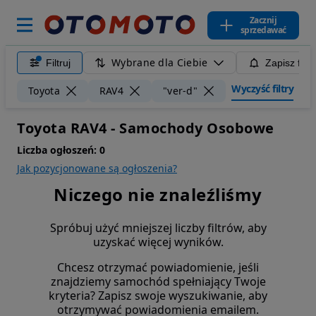
Zacznij
sprzedawać
Wybrane dla Ciebie
Filtruj
Zapisz filt
Wyczyść filtry
Toyota
RAV4
"ver-d"
Toyota RAV4 - Samochody Osobowe
Liczba ogłoszeń:
0
Jak pozycjonowane są ogłoszenia?
Niczego nie znaleźliśmy
Spróbuj użyć mniejszej liczby filtrów, aby
uzyskać więcej wyników.
Chcesz otrzymać powiadomienie, jeśli
znajdziemy samochód spełniający Twoje
kryteria? Zapisz swoje wyszukiwanie, aby
otrzymywać powiadomienia emailem.