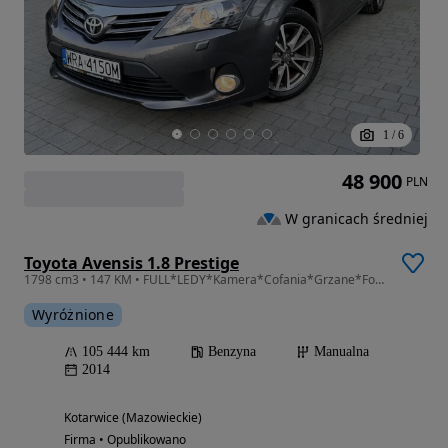
1
/
6
48 900
PLN
W granicach średniej
Toyota Avensis 1.8 Prestige
1798 cm3 • 147 KM • FULL*LEDY*Kamera*Cofania*Grzane*Fotele*Serwis*ASO*Zarejestrowany
Wyróżnione
105 444 km
Benzyna
Manualna
2014
Kotarwice (Mazowieckie)
Firma • Opublikowano