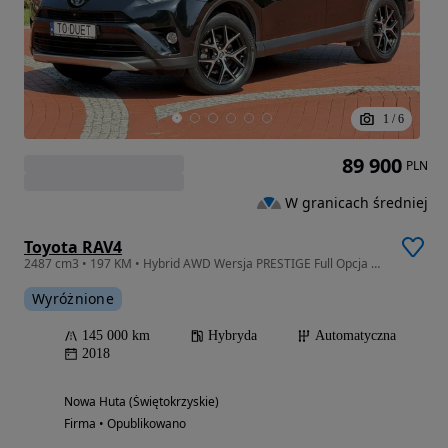
1
/
6
89 900
PLN
W granicach średniej
Toyota RAV4
2487 cm3 • 197 KM • Hybrid AWD Wersja PRESTIGE Full Opcja Salon PL Super Stan UNIKAT
Wyróżnione
145 000 km
Hybryda
Automatyczna
2018
Nowa Huta (Świętokrzyskie)
Firma • Opublikowano