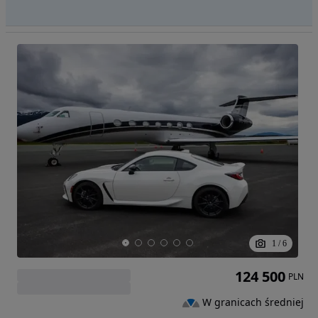
1
/
6
124 500
PLN
W granicach średniej