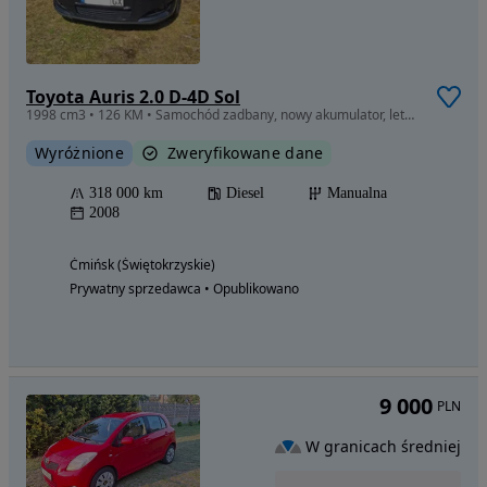
Toyota Auris 2.0 D-4D Sol
1998 cm3 • 126 KM • Samochód zadbany, nowy akumulator, letnie opony kupione w 2025, z
Wyróżnione
Zweryfikowane dane
318 000 km
Diesel
Manualna
2008
Ćmińsk (Świętokrzyskie)
Prywatny sprzedawca • Opublikowano
9 000
PLN
W granicach średniej