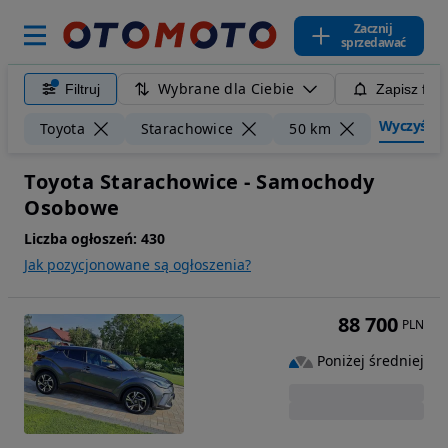
Zacznij
sprzedawać
Wybrane dla Ciebie
Filtruj
Zapisz filt
Wyczyść fi
Toyota
Starachowice
50 km
Toyota Starachowice - Samochody
Osobowe
Liczba ogłoszeń:
430
Jak pozycjonowane są ogłoszenia?
88 700
PLN
Poniżej średniej