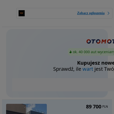
Zobacz ogłoszenia
ok. 40 000 aut wycenian
Kupujesz nowe
Sprawdź, ile
wart
jest Twó
89 700
PLN