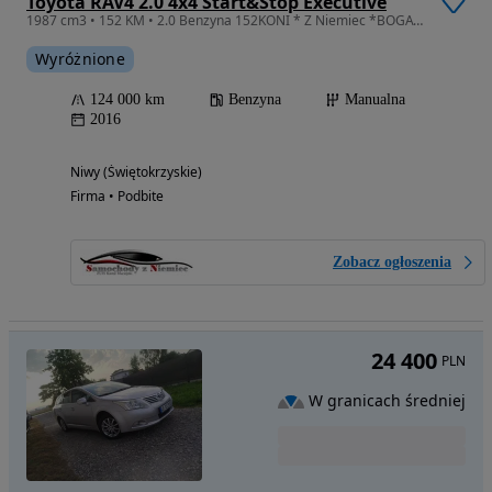
Toyota RAV4 2.0 4x4 Start&Stop Executive
1987 cm3 • 152 KM • 2.0 Benzyna 152KONI * Z Niemiec *BOGATE!*NAVI* KAMERA *FULL!! IDEAŁ!
Wyróżnione
124 000 km
Benzyna
Manualna
2016
Niwy (Świętokrzyskie)
Firma • Podbite
Zobacz ogłoszenia
24 400
PLN
W granicach średniej