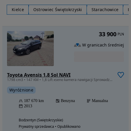
Kielce
Ostrowiec Świętokrzyski
Starachowice
B
33 900
PLN
W granicach średniej
Toyota Avensis 1.8 Sol NAVI
1798 cm3 • 147 KM • 1,8 Lift xseno kamera nawigacji Sprowadzony Zarejestrowany
Wyróżnione
187 670 km
Benzyna
Manualna
2013
Bodzentyn (Świętokrzyskie)
Prywatny sprzedawca • Opublikowano