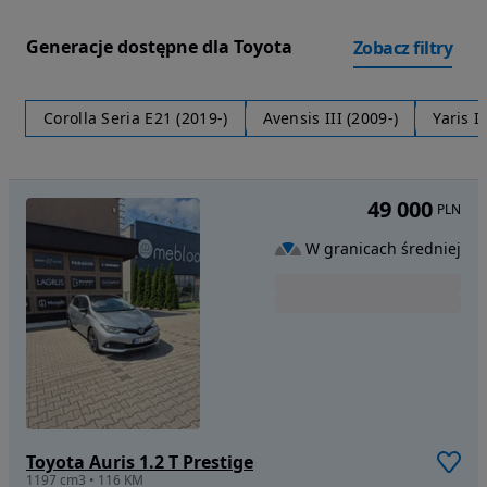
Generacje dostępne dla Toyota
Zobacz filtry
Corolla Seria E21 (2019-)
Avensis III (2009-)
Yaris I
49 000
PLN
W granicach średniej
Toyota Auris 1.2 T Prestige
1197 cm3 • 116 KM