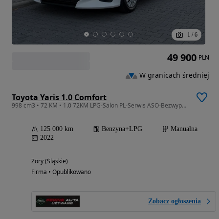
1
/
6
49 900
PLN
W granicach średniej
Toyota Yaris 1.0 Comfort
998 cm3 • 72 KM • 1.0 72KM LPG-Salon PL-Serwis ASO-Bezwypadkowa-Aktywny Tempomat-CarPlay
125 000 km
Benzyna+LPG
Manualna
2022
Żory (Śląskie)
Firma • Opublikowano
Zobacz ogłoszenia