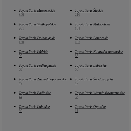
Toyota Yaris Mazowieckie
Toyota Yaris Śląskie
356
216
Toyota Yaris Wielkopolskie
Toyota Yaris Małopolskie
201
131
Toyota Yaris Dolnośląskie
Toyota Yaris Pomorskie
130
107
Toyota Yaris Łódzkie
Toyota Yaris Kujawsko-pomorskie
90
83
Toyota Yaris Podkarpackie
Toyota Yaris Lubelskie
69
50
Toyota Yaris Zachodniopomorskie
Toyota Yaris Świętokrzyskie
49
47
Toyota Yaris Podlaskie
Toyota Yaris Warmińsko-mazurskie
44
35
Toyota Yaris Lubuskie
Toyota Yaris Opolskie
30
11