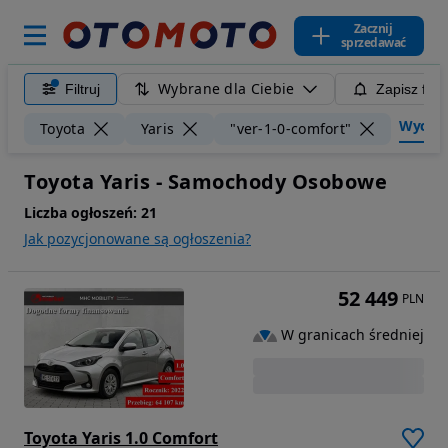
Zacznij
sprzedawać
Wybrane dla Ciebie
Filtruj
Zapisz filt
Wyczyść
Toyota
Yaris
"ver-1-0-comfort"
Toyota Yaris - Samochody Osobowe
Liczba ogłoszeń:
21
Jak pozycjonowane są ogłoszenia?
52 449
PLN
W granicach średniej
Toyota Yaris 1.0 Comfort