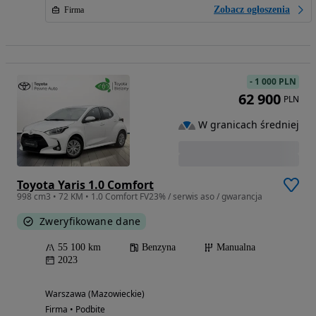
Zobacz ogłoszenia
Firma
-
1 000 PLN
62 900
PLN
W granicach średniej
Toyota Yaris 1.0 Comfort
998 cm3 • 72 KM • 1.0 Comfort FV23% / serwis aso / gwarancja
Zweryfikowane dane
55 100 km
Benzyna
Manualna
2023
Warszawa (Mazowieckie)
Firma • Podbite