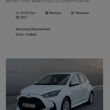
998 cm3 • 72 KM • WJ6485L # Yaris 1.0 Comfort # FV 23% VAT
20 832 km
Benzyna
Manualna
2022
Warszawa (Mazowieckie)
Firma • Podbite