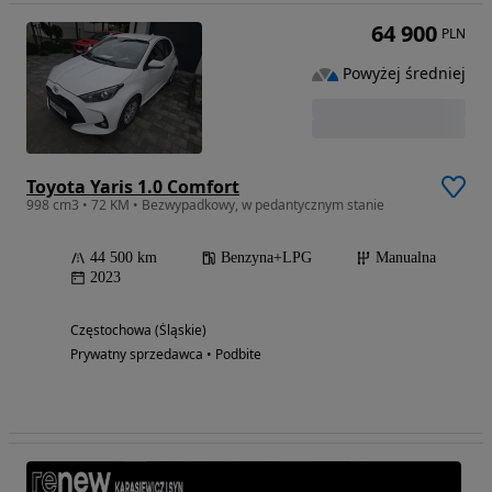
64 900
PLN
Powyżej średniej
Toyota Yaris 1.0 Comfort
998 cm3 • 72 KM • Bezwypadkowy, w pedantycznym stanie
44 500 km
Benzyna+LPG
Manualna
2023
Częstochowa (Śląskie)
Prywatny sprzedawca • Podbite