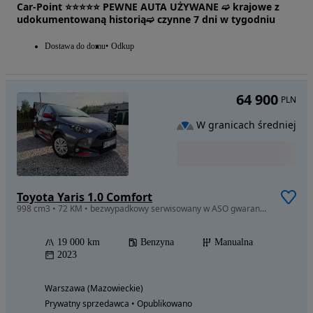
Car-Point ⭐️⭐️⭐️⭐️⭐️ PEWNE AUTA UŻYWANE ➫ krajowe z
udokumentowaną historią➫ czynne 7 dni w tygodniu
Dostawa do domu
Odkup
64 900
PLN
W granicach średniej
Toyota Yaris 1.0 Comfort
998 cm3 • 72 KM • bezwypadkowy serwisowany w ASO gwarancja fabryczna FV23%
19 000 km
Benzyna
Manualna
2023
Warszawa (Mazowieckie)
Prywatny sprzedawca • Opublikowano