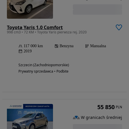
Toyota Yaris 1.0 Comfort
998 cm3 • 72 KM • Toyota Yaris pierwsza rej. 2020
117 000 km
Benzyna
Manualna
2019
Szczecin (Zachodniopomorskie)
Prywatny sprzedawca • Podbite
55 850
PLN
W granicach średniej