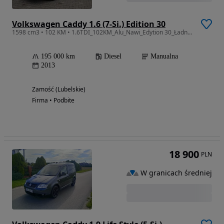
Volkswagen Caddy 1.6 (7-Si.) Edition 30
1598 cm3 • 102 KM • 1.6TDI_102KM_Alu_Nawi_Edytion 30_Ładny_Opłacony!!!
195 000 km
Diesel
Manualna
2013
Zamość (Lubelskie)
Firma • Podbite
18 900
PLN
W granicach średniej