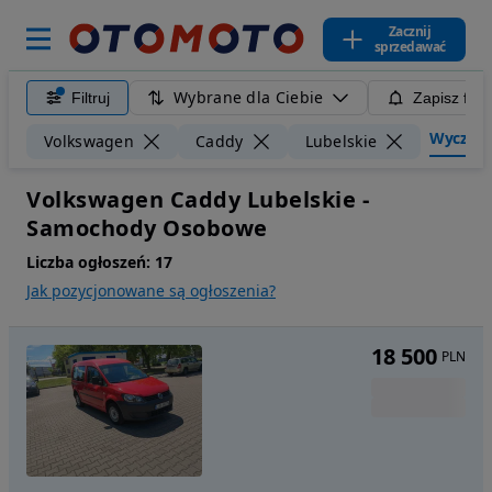
Zacznij
sprzedawać
Wybrane dla Ciebie
Filtruj
Zapisz filt
Wyczyść f
Volkswagen
Caddy
Lubelskie
Volkswagen Caddy Lubelskie -
Samochody Osobowe
Liczba ogłoszeń:
17
Jak pozycjonowane są ogłoszenia?
18 500
PLN