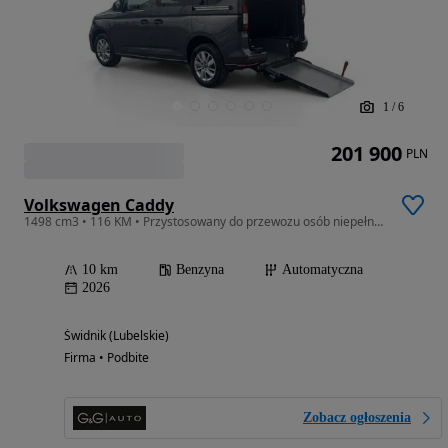
1
/
6
201 900
PLN
Volkswagen Caddy
1498 cm3 • 116 KM • Przystosowany do przewozu osób niepełnosprawnych - WALDI AID - PFRON
10 km
Benzyna
Automatyczna
2026
Świdnik (Lubelskie)
Firma • Podbite
Zobacz ogłoszenia