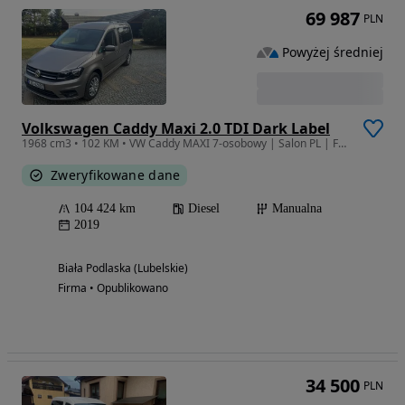
69 987
PLN
Powyżej średniej
Volkswagen Caddy Maxi 2.0 TDI Dark Label
1968 cm3 • 102 KM • VW Caddy MAXI 7-osobowy | Salon PL | Faktura VAT 23% | Długie OC | Bia
Zweryfikowane dane
104 424 km
Diesel
Manualna
2019
Biała Podlaska (Lubelskie)
Firma • Opublikowano
34 500
PLN