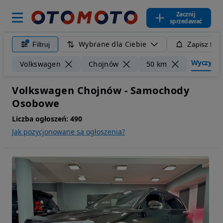
Zacznij
sprzedawać
Wybrane dla Ciebie
Filtruj
Zapisz filt
Wyczyść fi
Volkswagen
Chojnów
50 km
Volkswagen Chojnów - Samochody
Osobowe
Liczba ogłoszeń:
490
Jak pozycjonowane są ogłoszenia?