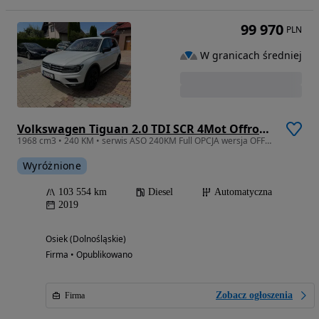
99 970
PLN
W granicach średniej
Volkswagen Tiguan 2.0 TDI SCR 4Mot Offroad DSG
1968 cm3 • 240 KM • serwis ASO 240KM Full OPCJA wersja OFFROAD Blis Hak ACC DCC
Wyróżnione
103 554 km
Diesel
Automatyczna
2019
Osiek (Dolnośląskie)
Firma • Opublikowano
Zobacz ogłoszenia
Firma