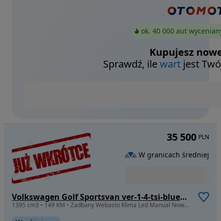
ok. 40 000 aut wycenian
Kupujesz nowe
Sprawdź, ile
wart
jest Twó
35 500
PLN
W granicach średniej
Volkswagen Golf Sportsvan ver-1-4-tsi-bluemotion-technology-comfortline
1395 cm3 • 149 KM • Zadbany Webasto Klima Led Manual Nowe Opony