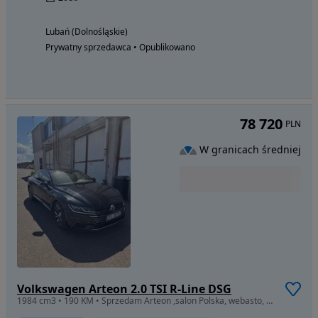
Lubań (Dolnośląskie)
Prywatny sprzedawca • Opublikowano
78 720
PLN
W granicach średniej
Volkswagen Arteon 2.0 TSI R-Line DSG
1984 cm3 • 190 KM • Sprzedam Arteon ,salon Polska, webasto, DCC, Faktura VAT