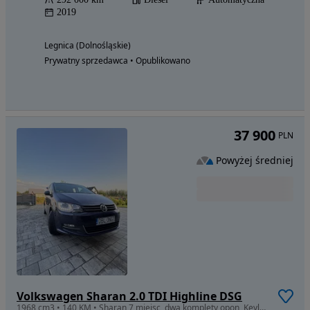
2019
Legnica (Dolnośląskie)
Prywatny sprzedawca • Opublikowano
37 900
PLN
Powyżej średniej
Volkswagen Sharan 2.0 TDI Highline DSG
1968 cm3 • 140 KM • Sharan 7 miejsc, dwa komplety opon, Keyless Access, hak, prywatnie