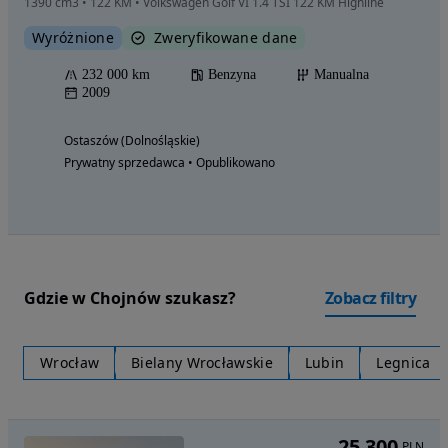
1390 cm3 • 122 KM • Volkswagen Golf VI 1.4 TSI 122 KM Highline
Wyróżnione
Zweryfikowane dane
232 000 km
Benzyna
Manualna
2009
Ostaszów (Dolnośląskie)
Prywatny sprzedawca • Opublikowano
Gdzie w Chojnów szukasz?
Zobacz filtry
Wrocław
Bielany Wrocławskie
Lubin
Legnica
25 300
PLN