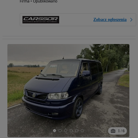
Firma • Opublikowano
Zobacz ogłoszenia
1
/
6