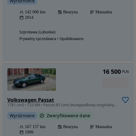
Wyróżnione
142 000 km
Benzyna
Manualna
2014
Szprotawa (Lubuskie)
Prywatny sprzedawca • Opublikowano
16 500
PLN
Volkswagen Passat
1781 cm3 • 125 KM • Passat B5 Limo bezwypadkowy oryginalny lakier i szyby salon Polska
Wyróżnione
Zweryfikowane dane
167 157 km
Benzyna
Manualna
1999