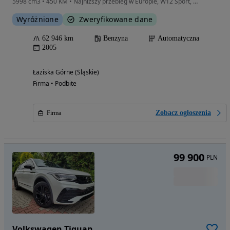
5998 cm3 • 450 KM • Najniższy przebieg w Europie, W12 Sport, Japonia
Wyróżnione
Zweryfikowane dane
62 946 km
Benzyna
Automatyczna
2005
Łaziska Górne (Śląskie)
Firma • Podbite
Zobacz ogłoszenia
Firma
99 900
PLN
Volkswagen Tiguan