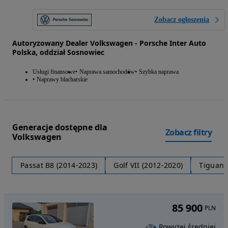
Zobacz ogłoszenia
Autoryzowany Dealer Volkswagen - Porsche Inter Auto
Polska, oddział Sosnowiec
Usługi finansowe
Naprawa samochodów
Szybka naprawa
Naprawy blacharskie
Generacje dostępne dla
Zobacz filtry
Volkswagen
Passat B8 (2014-2023)
Golf VII (2012-2020)
Tiguan I
85 900
PLN
Powyżej średniej