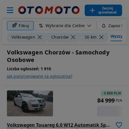
Zacznij
sprzedawać
Wybrane dla Ciebie
Filtruj
Zapisz filt
Wyczyść fi
Volkswagen
Chorzów
50 km
Volkswagen Chorzów - Samochody
Osobowe
Liczba ogłoszeń:
1 910
Jak pozycjonowane są ogłoszenia?
-
5 000 PLN
84 999
PLN
Volkswagen Touareg 6.0 W12 Automatik Sport