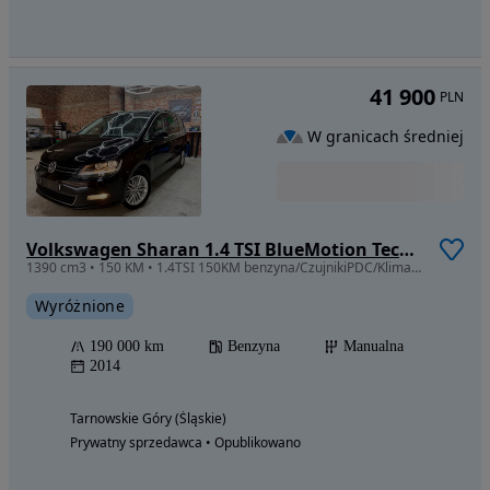
41 900
PLN
W granicach średniej
Volkswagen Sharan 1.4 TSI BlueMotion Technology Cup
1390 cm3 • 150 KM • 1.4TSI 150KM benzyna/CzujnikiPDC/Klimatronic/7 OSÓB/ABS/ESP/ASR
Wyróżnione
190 000 km
Benzyna
Manualna
2014
Tarnowskie Góry (Śląskie)
Prywatny sprzedawca • Opublikowano