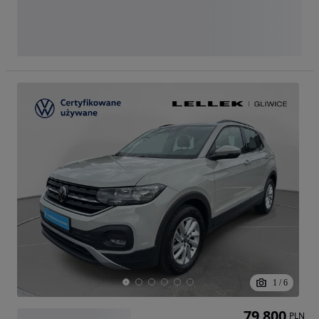
1
/
6
79 800
PLN