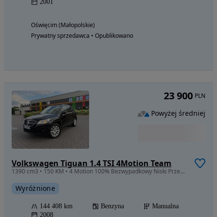
2001
Oświęcim (Małopolskie)
Prywatny sprzedawca • Opublikowano
23 900
PLN
Powyżej średniej
Volkswagen Tiguan 1.4 TSI 4Motion Team
1390 cm3 • 150 KM • 4 Motion 100% Bezwypadkowy Niski Przebieg Super Stan Doinwestowany Hak
Wyróżnione
144 408 km
Benzyna
Manualna
2008