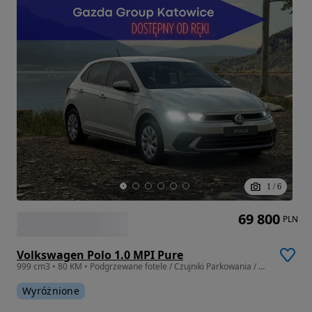
1
/
6
69 800
PLN
Volkswagen Polo 1.0 MPI Pure
999 cm3 • 80 KM • Podgrzewane fotele / Czujniki Parkowania / Koło Zapasowe / CarPlay
Wyróżnione