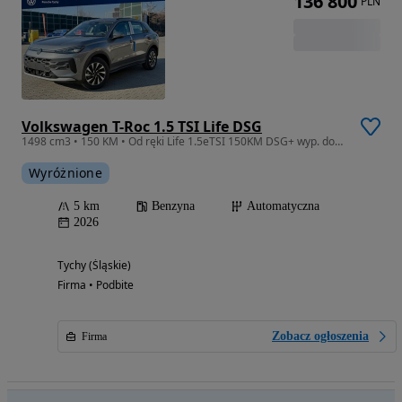
136 800
PLN
Volkswagen T-Roc 1.5 TSI Life DSG
1498 cm3 • 150 KM • Od ręki Life 1.5eTSI 150KM DSG+ wyp. dod. w cenie
Wyróżnione
5 km
Benzyna
Automatyczna
2026
Tychy (Śląskie)
Firma • Podbite
Zobacz ogłoszenia
Firma