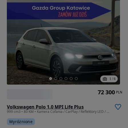
1
/
6
72 300
PLN
Volkswagen Polo 1.0 MPI Life Plus
999 cm3 • 80 KM • Kamera Cofania / CarPlay / Reflektory LED / Podgrzewane lusterka
Wyróżnione