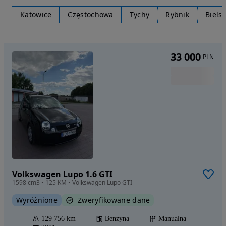
Katowice
Częstochowa
Tychy
Rybnik
Biels
33 000
PLN
Volkswagen Lupo 1.6 GTI
1598 cm3 • 125 KM • Volkswagen Lupo GTI
Wyróżnione
Zweryfikowane dane
129 756 km
Benzyna
Manualna