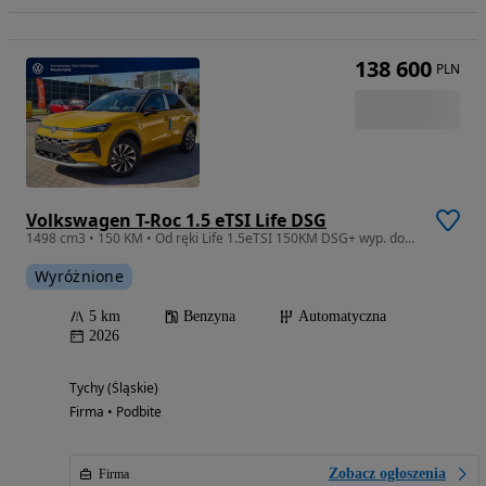
138 600
PLN
Volkswagen T-Roc 1.5 eTSI Life DSG
1498 cm3 • 150 KM • Od ręki Life 1.5eTSI 150KM DSG+ wyp. dod. w cenie
Wyróżnione
5 km
Benzyna
Automatyczna
2026
Tychy (Śląskie)
Firma • Podbite
Zobacz ogłoszenia
Firma