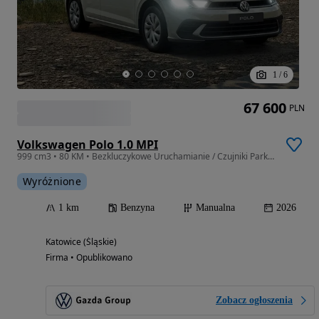
1
/
6
67 600
PLN
Volkswagen Polo 1.0 MPI
999 cm3 • 80 KM • Bezkluczykowe Uruchamianie / Czujniki Parkowania / Koło Zapasowe /
Wyróżnione
1 km
Benzyna
Manualna
2026
Katowice (Śląskie)
Firma • Opublikowano
Zobacz ogłoszenia