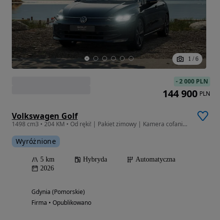
1
/
6
-
2 000 PLN
144 900
PLN
Volkswagen Golf
1498 cm3 • 204 KM • Od ręki! | Pakiet zimowy | Kamera cofania | App-Connect
Wyróżnione
5 km
Hybryda
Automatyczna
2026
Gdynia (Pomorskie)
Firma • Opublikowano