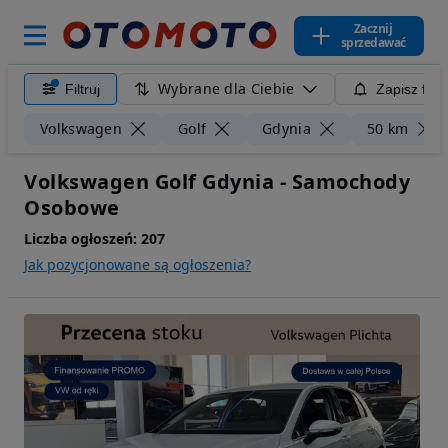
Zacznij
sprzedawać
Wybrane dla Ciebie
Filtruj
Zapisz filt
Volkswagen
Golf
Gdynia
50 km
Volkswagen Golf Gdynia - Samochody
Osobowe
Liczba ogłoszeń:
207
Jak pozycjonowane są ogłoszenia?