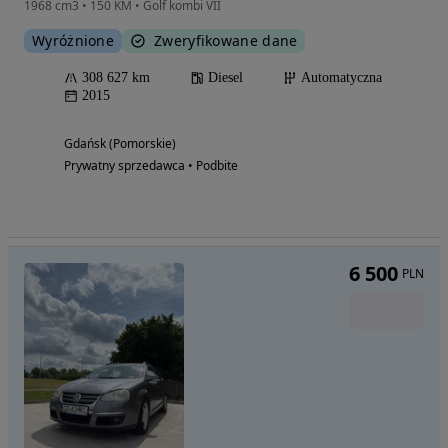
1968 cm3 • 150 KM • Golf kombi VII
Wyróżnione
Zweryfikowane dane
308 627 km
Diesel
Automatyczna
2015
Gdańsk (Pomorskie)
Prywatny sprzedawca • Podbite
6 500
PLN