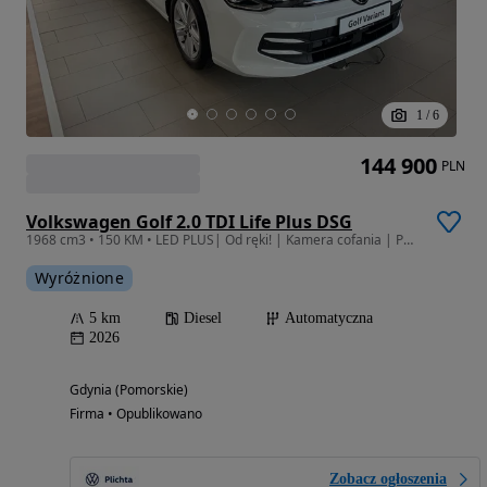
1
/
6
144 900
PLN
Volkswagen Golf 2.0 TDI Life Plus DSG
1968 cm3 • 150 KM • LED PLUS| Od ręki! | Kamera cofania | Pakiet zimowy | App-Connect
Wyróżnione
5 km
Diesel
Automatyczna
2026
Gdynia (Pomorskie)
Firma • Opublikowano
Zobacz ogłoszenia