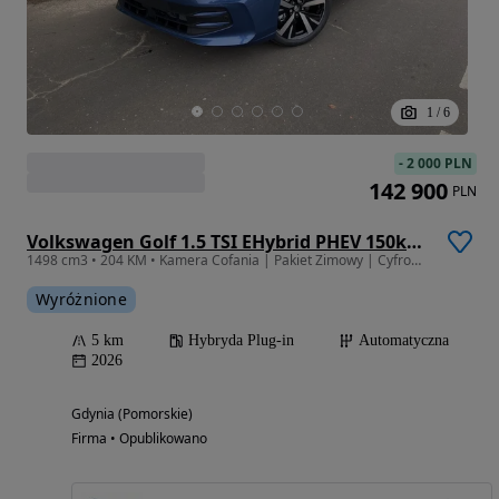
1
/
6
-
2 000 PLN
142 900
PLN
Volkswagen Golf 1.5 TSI EHybrid PHEV 150kW Life Plus DSG
1498 cm3 • 204 KM • Kamera Cofania | Pakiet Zimowy | Cyfrowe Zegary | Od ręki !
Wyróżnione
5 km
Hybryda Plug-in
Automatyczna
2026
Gdynia (Pomorskie)
Firma • Opublikowano