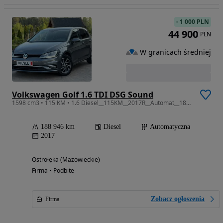
-
1 000 PLN
44 900
PLN
W granicach średniej
Volkswagen Golf 1.6 TDI DSG Sound
1598 cm3 • 115 KM • 1.6 Diesel__115KM__2017R__Automat__188Tyś KM __ASO__
188 946 km
Diesel
Automatyczna
2017
Ostrołęka (Mazowieckie)
Firma • Podbite
Zobacz ogłoszenia
Firma