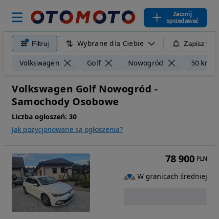
Zacznij
sprzedawać
Wybrane dla Ciebie
Filtruj
Zapisz filt
Volkswagen
Golf
Nowogród
50 km
Volkswagen Golf Nowogród -
Samochody Osobowe
Liczba ogłoszeń:
30
Jak pozycjonowane są ogłoszenia?
78 900
PLN
W granicach średniej