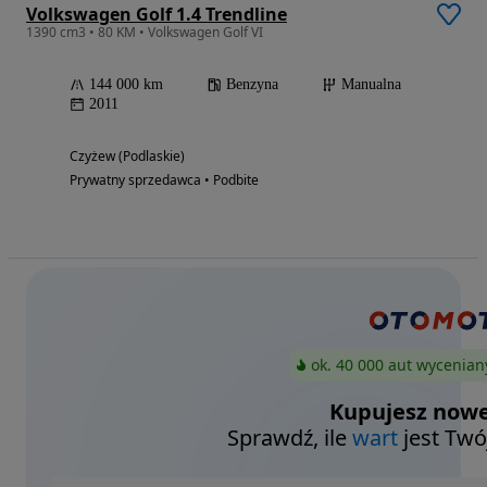
Volkswagen Golf 1.4 Trendline
1390 cm3 • 80 KM • Volkswagen Golf VI
144 000 km
Benzyna
Manualna
2011
Czyżew (Podlaskie)
Prywatny sprzedawca • Podbite
ok. 40 000 aut wycenian
Kupujesz nowe
Sprawdź, ile
wart
jest Twó