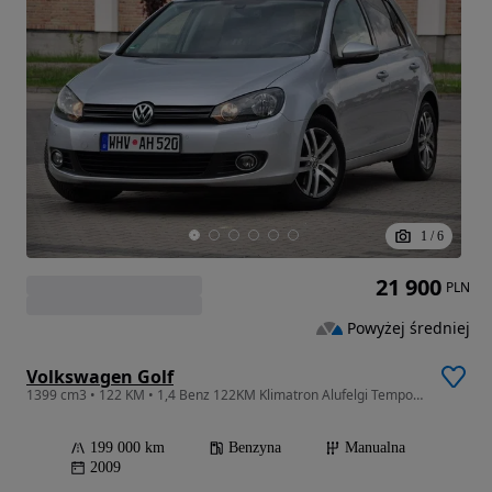
1
/
6
21 900
PLN
Powyżej średniej
Volkswagen Golf
1399 cm3 • 122 KM • 1,4 Benz 122KM Klimatron Alufelgi Tempomat PDC Serwis z DE !!
199 000 km
Benzyna
Manualna
2009