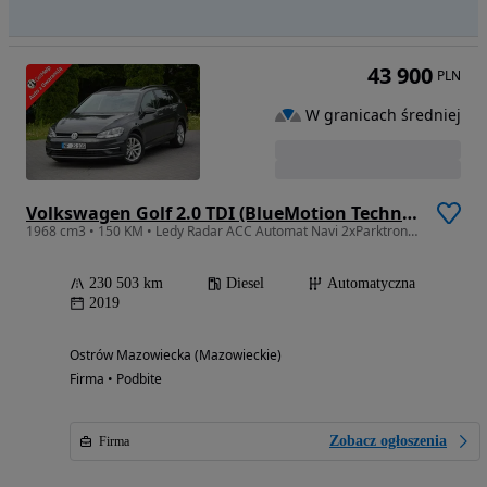
43 900
PLN
W granicach średniej
Volkswagen Golf 2.0 TDI (BlueMotion Technology) DSG Comfortline
1968 cm3 • 150 KM • Ledy Radar ACC Automat Navi 2xParktronic Masaż ASO VW Nowe Opony
230 503 km
Diesel
Automatyczna
2019
Ostrów Mazowiecka (Mazowieckie)
Firma • Podbite
Zobacz ogłoszenia
Firma