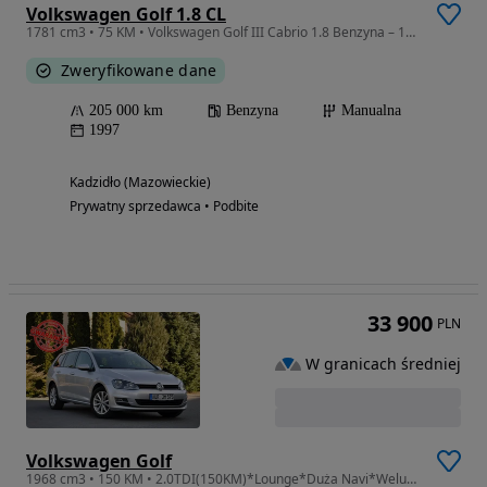
Volkswagen Golf 1.8 CL
1781 cm3 • 75 KM • Volkswagen Golf III Cabrio 1.8 Benzyna – 1997
Zweryfikowane dane
205 000 km
Benzyna
Manualna
1997
Kadzidło (Mazowieckie)
Prywatny sprzedawca • Podbite
33 900
PLN
W granicach średniej
Volkswagen Golf
1968 cm3 • 150 KM • 2.0TDI(150KM)*Lounge*Duża Navi*Welur*Chrom*2xParktr*I Wł*Alu16"ASO