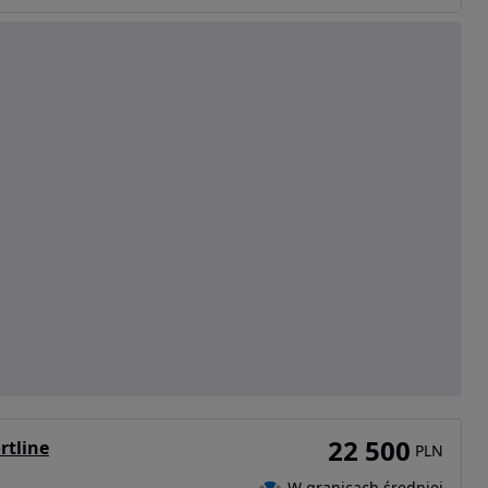
22 500
rtline
PLN
W granicach średniej