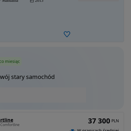
Manualna
2013
co miesiąc
Twój stary samochód
37 300
rtline
PLN
 Comfortline
W granicach średniej