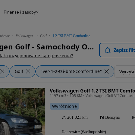
Finanse i zasoby
chody
Finansowanie
Leasing
dy
Narzędzie do wyceny samochodu
tryczne
Raport z inspekcji
obowe
Volkswagen
Golf
1.2 TSI BMT Comfortline
m
Raport historii pojazdu
Volkswagen Golf - Samochody Osobowe
Otomoto News
Zapisz fi
wane
Jak pozycjonowane są ogłoszenia?
Golf
"ver-1-2-tsi-bmt-comfortline"
Wyczyść 
Volkswagen Golf 1.2 TSI BMT Comfo
Wyróżnione
261 021 km
Benzyna
Daszewice (Wielkopolskie)