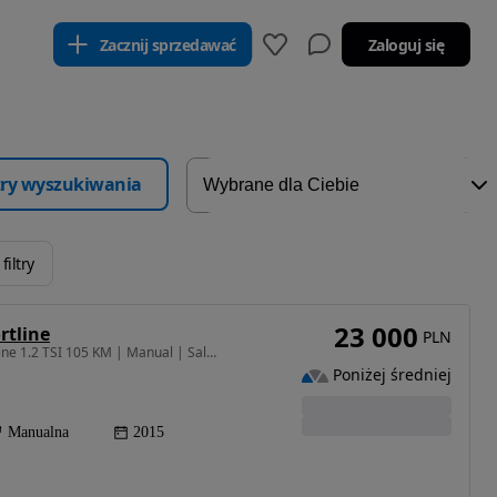
Zacznij sprzedawać
Zaloguj się
ltry wyszukiwania
filtry
23 000
rtline
PLN
1197 cm3 • 105 KM • Volkswagen Golf VII Comfortline 1.2 TSI 105 KM | Manual | Salon PL |
Poniżej średniej
Manualna
2015