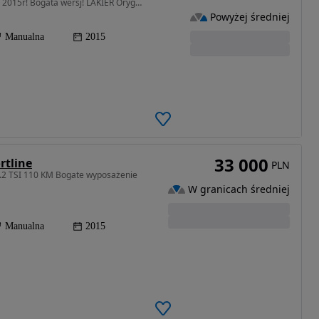
1197 cm3 • 110 KM • CUP 1.2 TSI 110KM na PASKU 2015r! Bogata wersj! LAKIER Oryginał Niemcy
Powyżej średniej
Manualna
2015
33 000
rtline
PLN
1.2 TSI 110 KM Bogate wyposażenie
W granicach średniej
Manualna
2015