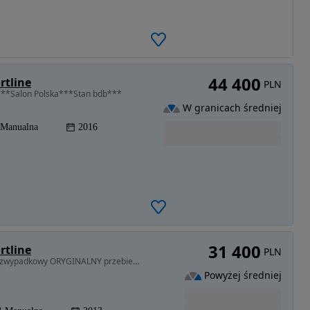
44 400
rtline
PLN
l***Salon Polska***Stan bdb***
W granicach średniej
Manualna
2016
31 400
rtline
PLN
1197 cm3 • 105 KM • PRYWATNIE salon POLSKA bezwypadkowy ORYGINALNY przebieg EKSTRA kolor
Powyżej średniej