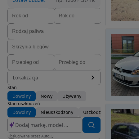
Ustaw budżet
np. 1200 PLN/mc
Lokalizacja
Stan
Dowolny
Nowy
Używany
Stan uszkodzeń
Dowolny
Nieuszkodzony
Uszkodzony
Obsługiwane przez AutoIQ