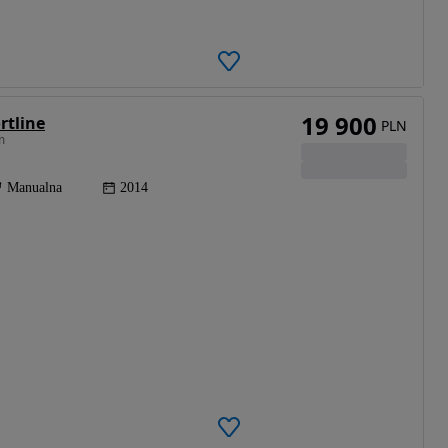
19 900
rtline
PLN
m
Manualna
2014