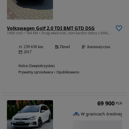
Volkswagen Golf 2.0 TDI BMT GTD DSG
1968 cm3 • 184 KM • Drugi właściciel, stan bardzo dobry z lekkimi odpryskami na masce
239 630 km
Diesel
Automatyczna
2017
Kielce (Świętokrzyskie)
Prywatny sprzedawca • Opublikowano
69 900
PLN
W granicach średniej