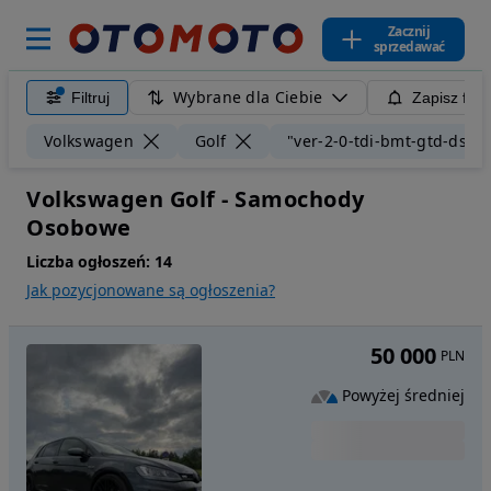
Zacznij
sprzedawać
Wybrane dla Ciebie
Filtruj
Zapisz filt
Volkswagen
Golf
"ver-2-0-tdi-bmt-gtd-dsg"
Volkswagen Golf - Samochody
Osobowe
Liczba ogłoszeń:
14
Jak pozycjonowane są ogłoszenia?
50 000
PLN
Powyżej średniej