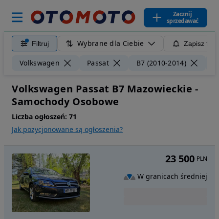
Zacznij
sprzedawać
Wybrane dla Ciebie
Filtruj
Zapisz filt
Volkswagen
Passat
B7 (2010-2014)
M
Volkswagen Passat B7 Mazowieckie -
Samochody Osobowe
Liczba ogłoszeń:
71
Jak pozycjonowane są ogłoszenia?
23 500
PLN
W granicach średniej