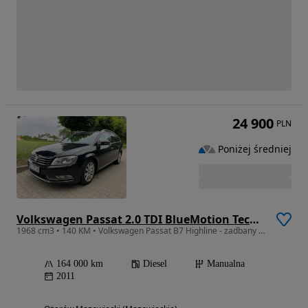
24 900
PLN
Poniżej średniej
Volkswagen Passat 2.0 TDI BlueMotion Technology Highline
1968 cm3 • 140 KM • Volkswagen Passat B7 Highline - zadbany niski przebieg 1 właściciel PL
164 000 km
Diesel
Manualna
2011