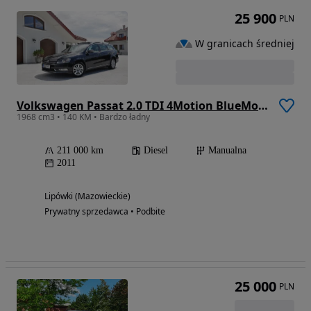
25 900
PLN
W granicach średniej
Volkswagen Passat 2.0 TDI 4Motion BlueMotion Technol Comfortline
1968 cm3 • 140 KM • Bardzo ładny
211 000 km
Diesel
Manualna
2011
Lipówki (Mazowieckie)
Prywatny sprzedawca • Podbite
25 000
PLN