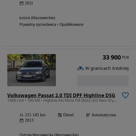
2011
Łosice (Mazowieckie)
Prywatny sprzedawca • Opublikowano
33 900
PLN
W granicach średniej
Volkswagen Passat 2.0 TDI DPF Highline DSG
1968 cm3 • 140 KM • Highline Alu Klima Pół Skóry LED Navi Oryginał
215 145 km
Diesel
Automatyczna
2013
Ostrów Mazowiecka (Mazowieckie)