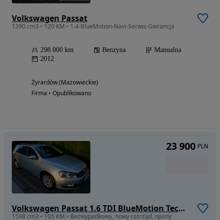
Volkswagen Passat
1390 cm3 • 120 KM • 1.4-BlueMotion-Navi-Serwis-Gwrancja
298 000 km
Benzyna
Manualna
2012
Żyrardów (Mazowieckie)
Firma • Opublikowano
23 900
PLN
Volkswagen Passat 1.6 TDI BlueMotion Technology Highline
1598 cm3 • 105 KM • Bezwypadkowy, nowy rozrząd, opony