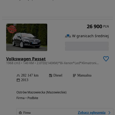
26 900
PLN
W granicach średniej
Volkswagen Passat
1968 cm3 • 140 KM • 2.0TDI(140KM)*Bi-Xenon*Led*Klimatronik*El.Fotel*Welur*Reling*Alu16"ASO
282 147 km
Diesel
Manualna
2013
Ostrów Mazowiecka (Mazowieckie)
Firma • Podbite
Zobacz ogłoszenia
Firma