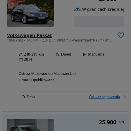
W granicach średniej
Volkswagen Passat
1968 cm3 • 140 KM • 2.0TDI(140KM)*Bi-Xenon*Led*Navi*Klimatronik*El.Fotel*Welur*Alu16"ASO
248 219 km
Diesel
Manualna
2014
Ostrów Mazowiecka (Mazowieckie)
Firma • Opublikowano
Zobacz ogłoszenia
Firma
25 900
PLN