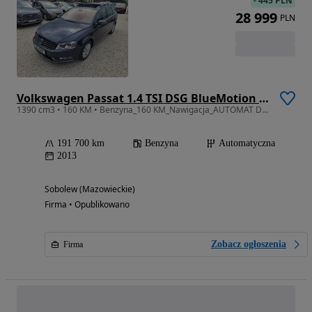
-
445 PLN
28 999
PLN
Volkswagen Passat 1.4 TSI DSG BlueMotion Technology Exclusive
1390 cm3 • 160 KM • Benzyna_160 KM_Nawigacja_AUTOMAT DSG_Klimatronik_Panorama_Ledy
191 700 km
Benzyna
Automatyczna
2013
Sobolew (Mazowieckie)
Firma • Opublikowano
Zobacz ogłoszenia
Firma