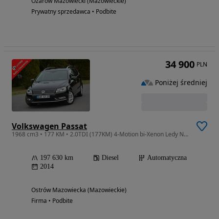
Ożarów Mazowiecki (Mazowieckie)
Prywatny sprzedawca • Podbite
34 900
PLN
Poniżej średniej
Volkswagen Passat
1968 cm3 • 177 KM • 2.0TDI (177KM) 4-Motion bi-Xenon Ledy Navi 2xParktronic Aso z Niemiec
197 630 km
Diesel
Automatyczna
2014
Ostrów Mazowiecka (Mazowieckie)
Firma • Podbite