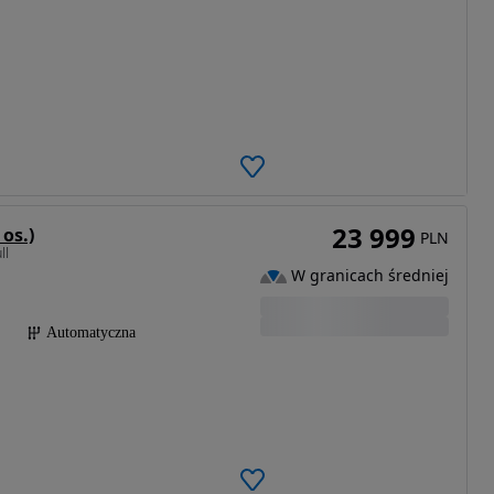
23 999
os.)
PLN
ll
W granicach średniej
Automatyczna