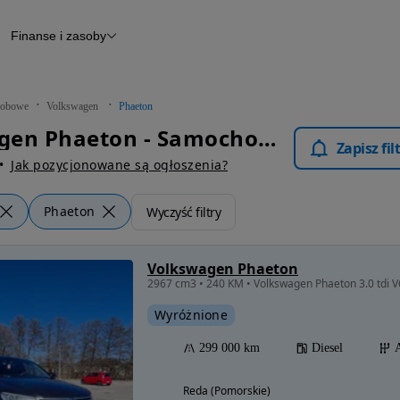
Finanse i zasoby
chody
Finansowanie
Leasing
dy
Narzędzie do wyceny samochodu
tryczne
Raport z inspekcji
obowe
Volkswagen
Phaeton
m
Raport historii pojazdu
Volkswagen Phaeton - Samochody Osobowe
Otomoto News
Zapisz fi
wane
Jak pozycjonowane są ogłoszenia?
Phaeton
Wyczyść filtry
Volkswagen Phaeton
Wyróżnione
299 000 km
Diesel
Reda (Pomorskie)