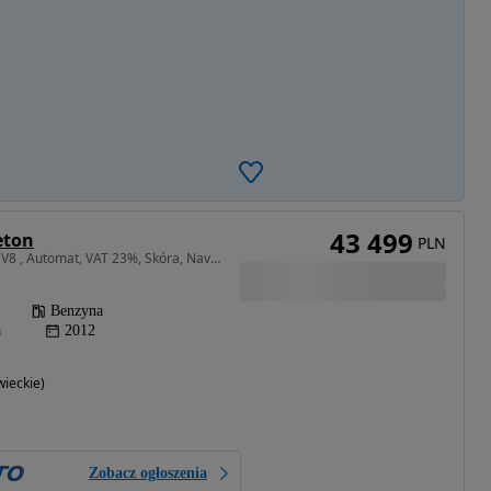
43 499
eton
PLN
4172 cm3 • 335 KM • 4.2 V8 , Automat, VAT 23%, Skóra, Navi, Xenon, Bi-Xenon, Klimatronic,
Benzyna
a
2012
ieckie)
Zobacz ogłoszenia