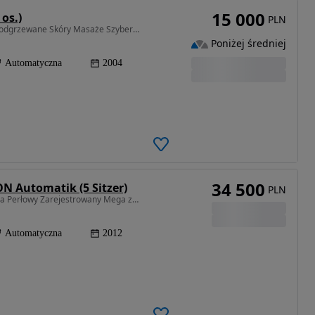
15 000
os.)
PLN
3189 cm3 • 241 KM • Volkswagen Phaeton 3.2 V6 Podgrzewane Skóry Masaże Szyberdach 4.2 V8
Poniżej średniej
Automatyczna
2004
34 500
N Automatik (5 Sitzer)
PLN
4172 cm3 • 335 KM • 4.2 V8 Benzyna Automat Skóra Perłowy Zarejestrowany Mega zadbany!
Automatyczna
2012