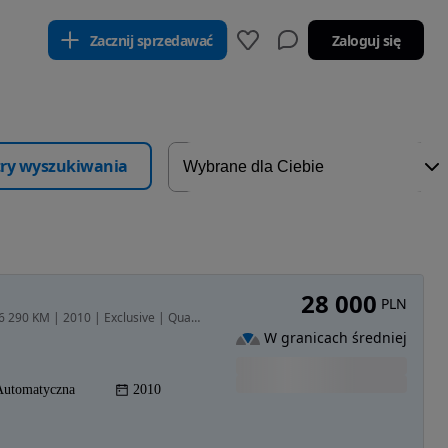
Zacznij sprzedawać
Zaloguj się
ltry wyszukiwania
28 000
PLN
2967 cm3 • 240 KM • Volkswagen Phaeton 3.0 tdi V6 290 KM | 2010 | Exclusive | Quattro
W granicach średniej
Automatyczna
2010