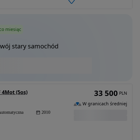
co miesiąc
Twój stary samochód
33 500
 4Mot (5os)
PLN
W granicach średniej
Automatyczna
2010