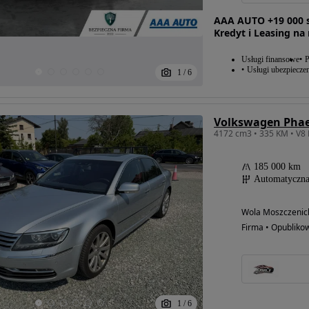
AAA AUTO +19 000 s
Kredyt i Leasing na
Usługi finansowe
P
Usługi ubezpiecze
1
/
6
185 000 km
Automatyczn
Wola Moszczenick
Firma • Opubliko
1
/
6