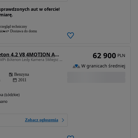
prawdzonych aut w ofercie!
 miarę.
rzegląd techniczny
niowe
Dostawa do domu
62 900
Volkswagen Phaeton 4.2 V8 4MOTION Automatik (5 Sitzer)
PLN
4172 cm3 • 335 KM • V8 MPi BiXenon Ledy Kamera 5Miejsc Serwisowany Możliwe RATY
W granicach średniej
Benzyna
a
2011
a (Łódzkie)
wano
Zobacz ogłoszenia