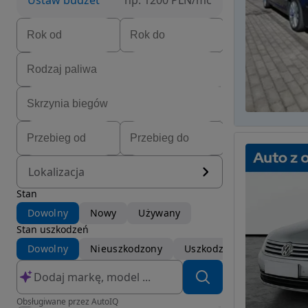
Ustaw budżet
np. 1200 PLN/mc
Lokalizacja
Stan
Dowolny
Nowy
Używany
Stan uszkodzeń
Dowolny
Nieuszkodzony
Uszkodzony
Obsługiwane przez AutoIQ