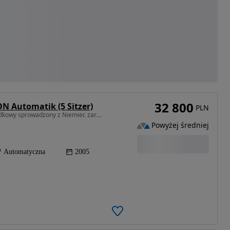
32 800
N Automatik (5 Sitzer)
PLN
4172 cm3 • 335 KM • 4,2 335KM 4Motion Bezwypadkowy sprowadzony z Niemiec zarej. w PL
Powyżej średniej
Automatyczna
2005