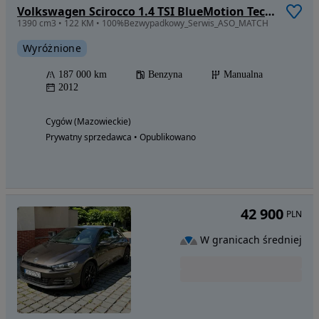
Volkswagen Scirocco 1.4 TSI BlueMotion Technology Million
1390 cm3 • 122 KM • 100%Bezwypadkowy_Serwis_ASO_MATCH
Wyróżnione
187 000 km
Benzyna
Manualna
2012
Cygów (Mazowieckie)
Prywatny sprzedawca • Opublikowano
42 900
PLN
W granicach średniej