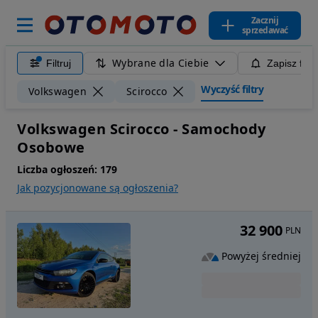
Zacznij
sprzedawać
Wybrane dla Ciebie
Filtruj
Zapisz filt
Wyczyść filtry
Volkswagen
Scirocco
Volkswagen Scirocco - Samochody
Osobowe
Liczba ogłoszeń:
179
Jak pozycjonowane są ogłoszenia?
32 900
PLN
Powyżej średniej