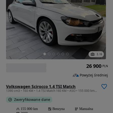
1
/
6
26 900
PLN
Powyżej średniej
Volkswagen Scirocco 1.4 TSI Match
1390 cm3 • 160 KM • 1.4 TSI Match 160 KM • ASO • 155 000 km • IDEALNY
Zweryfikowane dane
155 000 km
Benzyna
Manualna