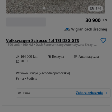
1
/
6
30 900
PLN
W granicach średniej
Volkswagen Scirocco 1.4 TSI DSG GTS
1390 cm3 • 160 KM • Dach Panoramiczny Automatyczna Skrzynia Biegów DSG ALCANTARA
164 000 km
Benzyna
Automatyczna
2010
Witkowo Drugie (Zachodniopomorskie)
Firma • Podbite
Zobacz ogłoszenia
Firma