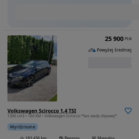
25 900
PLN
Powyżej średniej
Volkswagen Scirocco 1.4 TSI
1390 cm3 • 160 KM • Volkswagen Scirocco *bez wady olejowej*
Wyróżnione
183 436 km
Benzyna
Manualna