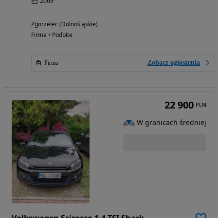
2009
Zgorzelec (Dolnośląskie)
Firma • Podbite
Zobacz ogłoszenia
Firma
22 900
PLN
W granicach średniej
Volkswagen Scirocco 1.4 TSI Shark