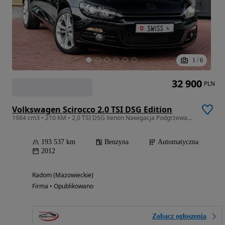
1
/
6
32 900
PLN
Volkswagen Scirocco 2.0 TSI DSG Edition
1984 cm3 • 210 KM • 2,0 TSI DSG Xenon Nawigacja Podgrzewane Fotele Tempomat Klimatyzacja
193 537 km
Benzyna
Automatyczna
2012
Radom (Mazowieckie)
Firma • Opublikowano
Zobacz ogłoszenia