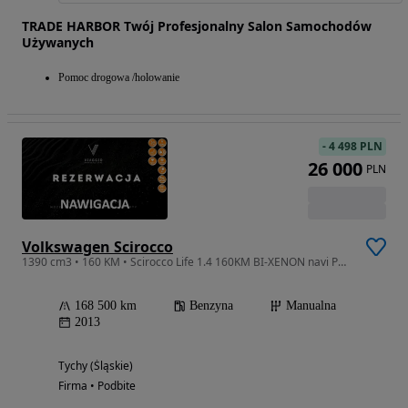
TRADE HARBOR Twój Profesjonalny Salon Samochodów
Używanych
Pomoc drogowa /holowanie
-
4 498 PLN
26 000
PLN
Volkswagen Scirocco
1390 cm3 • 160 KM • Scirocco Life 1.4 160KM BI-XENON navi PDC bezwypadkowy SERWIS 2014
168 500 km
Benzyna
Manualna
2013
Tychy (Śląskie)
Firma • Podbite