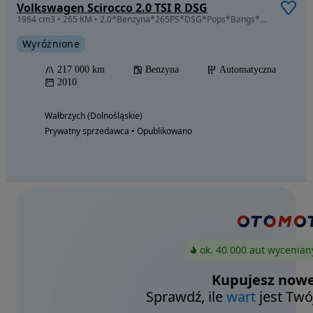
Volkswagen Scirocco 2.0 TSI R DSG
1984 cm3 • 265 KM • 2.0*Benzyna*265PS*DSG*Pops*Bangs*Dyn*Audio*Xenon*Gwarancja*
Wyróżnione
217 000 km
Benzyna
Automatyczna
2010
Wałbrzych (Dolnośląskie)
Prywatny sprzedawca • Opublikowano
ok. 40 000 aut wycenian
Kupujesz nowe
Sprawdź, ile
wart
jest Twó