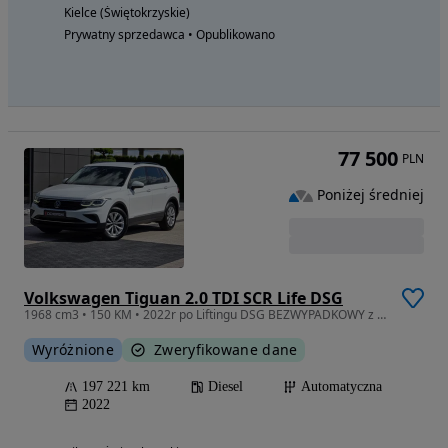
Kielce (Świętokrzyskie)
Prywatny sprzedawca • Opublikowano
77 500
PLN
Poniżej średniej
Volkswagen Tiguan 2.0 TDI SCR Life DSG
1968 cm3 • 150 KM • 2022r po Liftingu DSG BEZWYPADKOWY z Polskiego Salonu FV23% Okazja
Wyróżnione
Zweryfikowane dane
197 221 km
Diesel
Automatyczna
2022