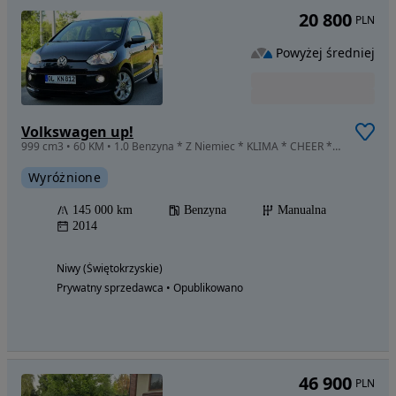
20 800
PLN
Powyżej średniej
Volkswagen up!
999 cm3 • 60 KM • 1.0 Benzyna * Z Niemiec * KLIMA * CHEER * SUPER ZADBANY!
Wyróżnione
145 000 km
Benzyna
Manualna
2014
Niwy (Świętokrzyskie)
Prywatny sprzedawca • Opublikowano
46 900
PLN