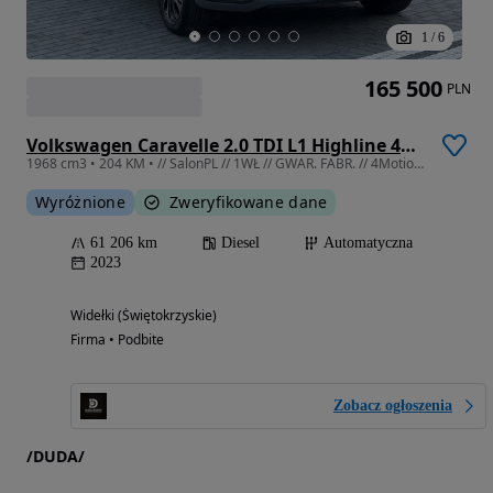
1
/
6
165 500
PLN
Volkswagen Caravelle 2.0 TDI L1 Highline 4Motion DSG
1968 cm3 • 204 KM • // SalonPL // 1WŁ // GWAR. FABR. // 4Motion // DSG // LED // 8 os //
Wyróżnione
Zweryfikowane dane
61 206 km
Diesel
Automatyczna
2023
Widełki (Świętokrzyskie)
Firma • Podbite
Zobacz ogłoszenia
/DUDA/