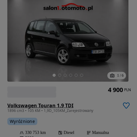
1
/
6
4 900
PLN
Volkswagen Touran 1.9 TDI
1896 cm3 • 105 KM • 1,9D_105KM_Zarejestrowany
Wyróżnione
330 753 km
Diesel
Manualna