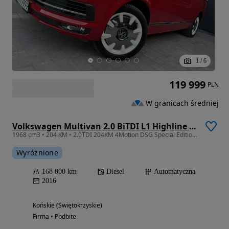
1
/
6
119 999
PLN
W granicach średniej
Volkswagen Multivan 2.0 BiTDI L1 Highline 4Motion DSG
1968 cm3 • 204 KM • 2.0TDI 204KM 4Motion DSG Special Edition Bulli Biało-Czerwony
Wyróżnione
168 000 km
Diesel
Automatyczna
2016
Końskie (Świętokrzyskie)
Firma • Podbite