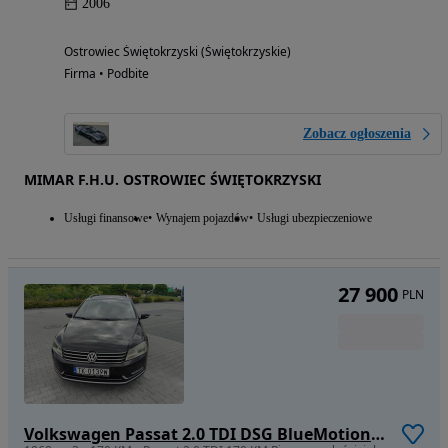
2006
Ostrowiec Świętokrzyski (Świętokrzyskie)
Firma • Podbite
Zobacz ogłoszenia
MIMAR F.H.U. OSTROWIEC ŚWIĘTOKRZYSKI
Usługi finansowe
Wynajem pojazdów
Usługi ubezpieczeniowe
27 900
PLN
Volkswagen Passat 2.0 TDI DSG BlueMotion Technology Highline