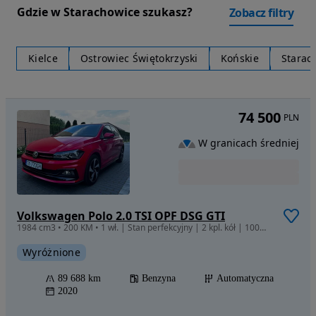
Gdzie w Starachowice szukasz?
Zobacz filtry
Kielce
Ostrowiec Świętokrzyski
Końskie
Starac
74 500
PLN
W granicach średniej
Volkswagen Polo 2.0 TSI OPF DSG GTI
1984 cm3 • 200 KM • 1 wł. | Stan perfekcyjny | 2 kpl. kół | 100% bezwypadkowy, Park Assist
Wyróżnione
89 688 km
Benzyna
Automatyczna
2020