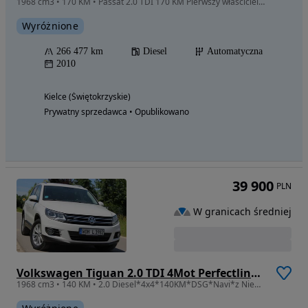
1968 cm3 • 170 KM • Passat 2.0 TDI 170 KM Pierwszy właściciel w Polsce Polecam!!!
Wyróżnione
266 477 km
Diesel
Automatyczna
2010
Kielce (Świętokrzyskie)
Prywatny sprzedawca • Opublikowano
39 900
PLN
W granicach średniej
Volkswagen Tiguan 2.0 TDI 4Mot Perfectline R-Style DSG
1968 cm3 • 140 KM • 2.0 Diesel*4x4*140KM*DSG*Navi*z Niemiec*Super Stan*