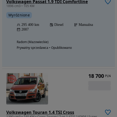
Volkswagen Passat 1.9 TDI Comfortline
1896 cm3 • 105 KM
Wyróżnione
295 400 km
Diesel
Manualna
2007
Radom (Mazowieckie)
Prywatny sprzedawca • Opublikowano
18 700
PLN
Volkswagen Touran 1.4 TSI Cross
1390 cm3 • 140 KM • Cross Touran ! 7-os 1.4TSI 140KM ! Super Stan !