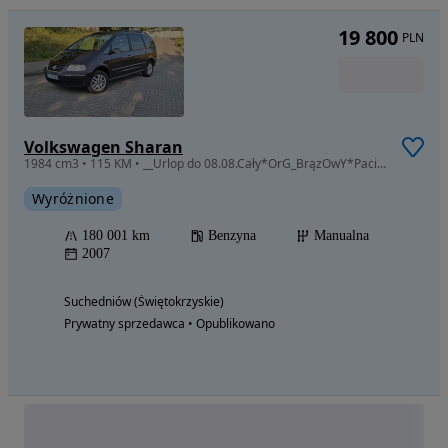
19 800
PLN
Volkswagen Sharan
1984 cm3 • 115 KM • __Urlop do 08.08.Cały*OrG_BrązOwY*PaciFic_NaWieWy*7oS__
Wyróżnione
180 001 km
Benzyna
Manualna
2007
Suchedniów (Świętokrzyskie)
Prywatny sprzedawca • Opublikowano