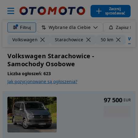
Zacznij
sprzedawać
Wybrane dla Ciebie
Filtruj
Zapisz filt
Wyczy
Volkswagen
Starachowice
50 km
Volkswagen Starachowice -
Samochody Osobowe
Liczba ogłoszeń:
623
Jak pozycjonowane są ogłoszenia?
97 500
EUR