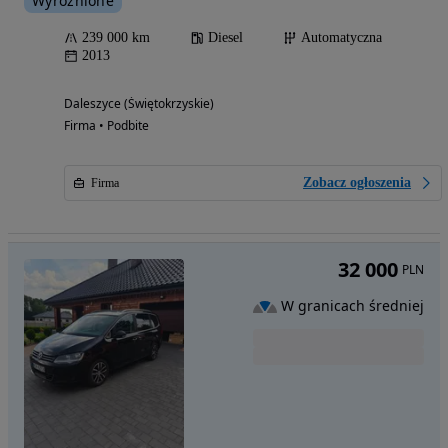
Wyróżnione
239 000 km
Diesel
Automatyczna
2013
Daleszyce (Świętokrzyskie)
Firma • Podbite
Zobacz ogłoszenia
Firma
32 000
PLN
W granicach średniej