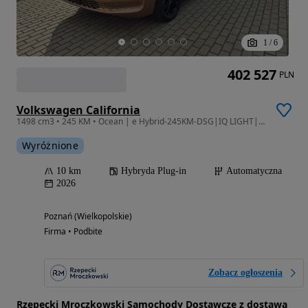
1
/
6
402 527
PLN
Volkswagen California
1498 cm3 • 245 KM • Ocean | e Hybrid-245KM-DSG|IQ LIGHT|ACC||2026r
Wyróżnione
10 km
Hybryda Plug-in
Automatyczna
2026
Poznań (Wielkopolskie)
Firma • Podbite
Zobacz ogłoszenia
Rzepecki Mroczkowski Samochody Dostawcze z dostawą