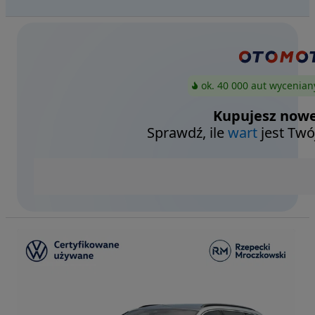
ok. 40 000 aut wycenian
Kupujesz nowe
Sprawdź, ile
wart
jest Twó