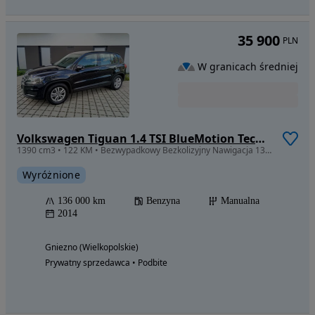
35 900
PLN
W granicach średniej
Volkswagen Tiguan 1.4 TSI BlueMotion Technology Sport & Style
1390 cm3 • 122 KM • Bezwypadkowy Bezkolizyjny Nawigacja 136tyś. Jak Nowy.
Wyróżnione
136 000 km
Benzyna
Manualna
2014
Gniezno (Wielkopolskie)
Prywatny sprzedawca • Podbite