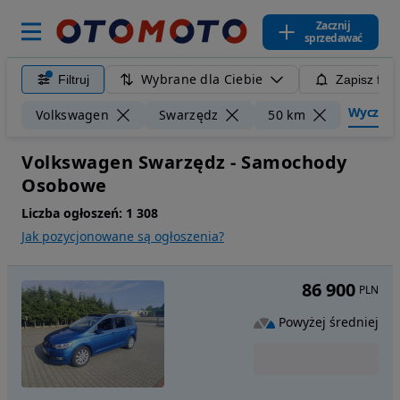
Zacznij
sprzedawać
Wybrane dla Ciebie
Filtruj
Zapisz filt
Wyczyść f
Volkswagen
Swarzędz
50 km
Volkswagen Swarzędz - Samochody
Osobowe
Liczba ogłoszeń:
1 308
Jak pozycjonowane są ogłoszenia?
86 900
PLN
Powyżej średniej