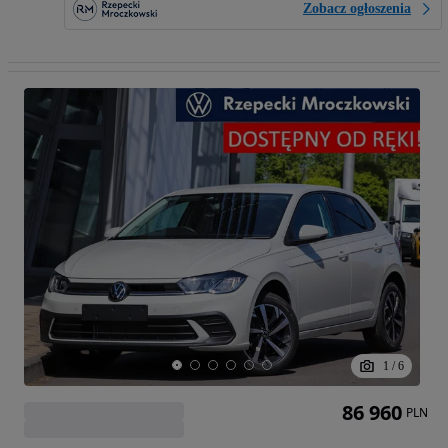
Zobacz ogłoszenia
1
/
6
86 960
PLN