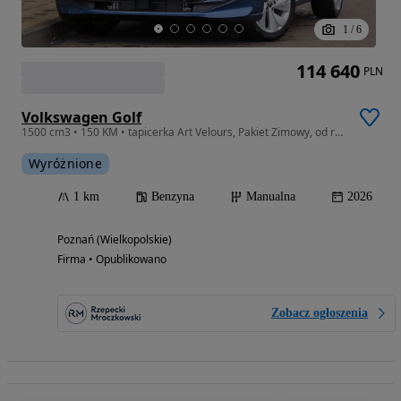
1
/
6
114 640
PLN
Volkswagen Golf
1500 cm3 • 150 KM • tapicerka Art Velours, Pakiet Zimowy, od ręki !
Wyróżnione
1 km
Benzyna
Manualna
2026
Poznań (Wielkopolskie)
Firma • Opublikowano
Zobacz ogłoszenia