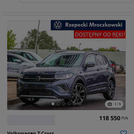
1
/
6
118 550
PLN
Volkswagen T-Cross