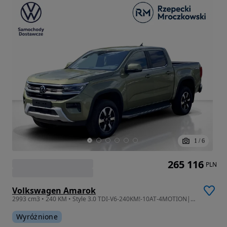
1
/
6
265 116
PLN
Volkswagen Amarok
2993 cm3 • 240 KM • Style 3.0 TDI-V6-240KM!-10AT-4MOTION|ACC|HAK|MatrixLED|NOWY-2026!
Wyróżnione