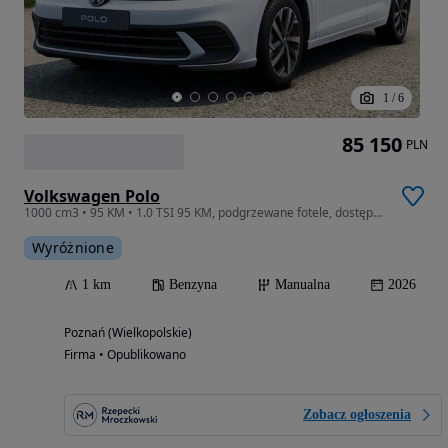
1
/
6
85 150
PLN
Volkswagen Polo
1000 cm3 • 95 KM • 1.0 TSI 95 KM, podgrzewane fotele, dostępny od ręki !
Wyróżnione
1 km
Benzyna
Manualna
2026
Poznań (Wielkopolskie)
Firma • Opublikowano
Zobacz ogłoszenia