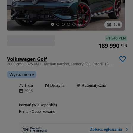
1
/
6
-
1 540 PLN
189 990
PLN
Volkswagen Golf
2000 cm3 • 325 KM • Harman Kardon, Kamery 360, Estorill 19, dostępny od ręki !
Wyróżnione
1 km
Benzyna
Automatyczna
2026
Poznań (Wielkopolskie)
Firma • Opublikowano
Zobacz ogłoszenia