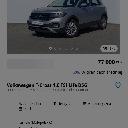
1
/
6
77 900
PLN
W granicach średniej
Volkswagen T-Cross 1.0 TSI Life DSG
999 cm3 • 110 KM • salon PL / I właściciel / automat
53 803 km
Benzyna
Automatyczna
2021
Tarnów (Małopolskie)