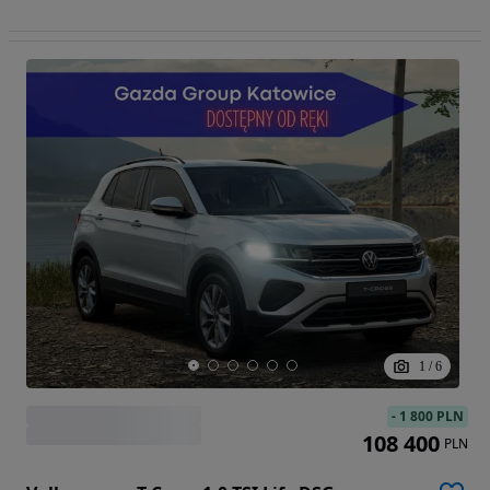
1
/
6
-
1 800 PLN
108 400
PLN