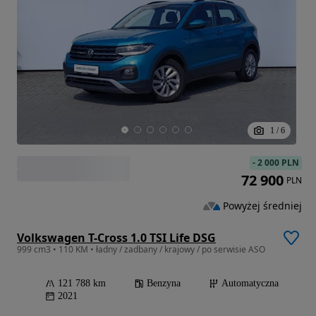
1
/
6
-
2 000 PLN
72 900
PLN
Powyżej średniej
Volkswagen T-Cross 1.0 TSI Life DSG
999 cm3 • 110 KM • ładny / zadbany / krajowy / po serwisie ASO
121 788 km
Benzyna
Automatyczna
2021