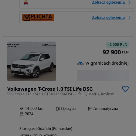
Zobacz ogłoszenia
Zobacz ogłoszenia
-
2 000 PLN
92 900
PLN
W granicach średniej
Volkswagen T-Cross 1.0 TSI Life DSG
999 cm3 • 115 KM • 1.0TSI/115KM/DSG, Life, IQ Matrix, Keyless, Comfort, Kamera, FV23%
14 300 km
Benzyna
Automatyczna
2024
Starogard Gdański (Pomorskie)
Firma • Opublikowano