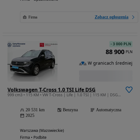
Zobacz ogłoszenia
Firma
-
3 000 PLN
88 900
PLN
W granicach średniej
Volkswagen T-Cross 1.0 TSI Life DSG
999 cm3 • 115 KM • VW T-Cross | Life | 1.0 TSI | 115 KM | DSG | FV 23% | PL | ASO
20 531 km
Benzyna
Automatyczna
2025
Warszawa (Mazowieckie)
Firma • Podbite