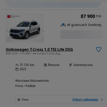
87 900
PLN
W granicach średniej
Volkswagen T-Cross 1.0 TSI Life DSG
999 cm3 • 115 KM • vw t-cross 1.0 tsi dsg
35 516 km
Benzyna
Automatyczna
2025
Warszawa (Mazowieckie)
Firma • Podbite
Zobacz ogłoszenia
Firma