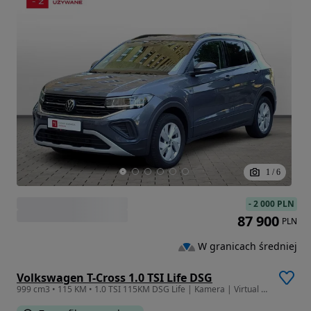
1
/
6
-
2 000 PLN
87 900
PLN
W granicach średniej
Volkswagen T-Cross 1.0 TSI Life DSG
999 cm3 • 115 KM • 1.0 TSI 115KM DSG Life | Kamera | Virtual | Salon PL | FV23%