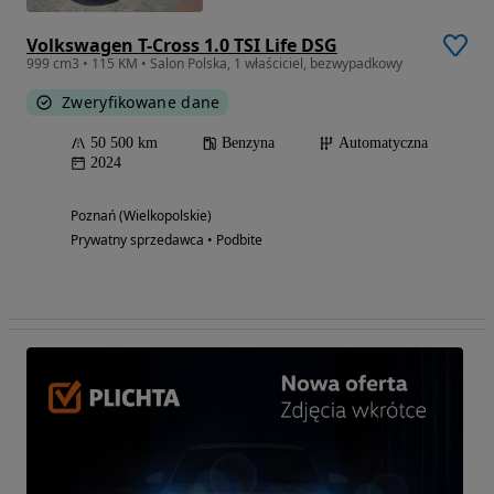
Volkswagen T-Cross 1.0 TSI Life DSG
999 cm3 • 115 KM • Salon Polska, 1 właściciel, bezwypadkowy
Zweryfikowane dane
50 500 km
Benzyna
Automatyczna
2024
Poznań (Wielkopolskie)
Prywatny sprzedawca • Podbite