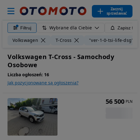
Zacznij
sprzedawać
Wybrane dla Ciebie
Filtruj
Zapisz filt
Volkswagen
T-Cross
"ver-1-0-tsi-life-dsg"
Volkswagen T-Cross - Samochody
Osobowe
Liczba ogłoszeń:
16
Jak pozycjonowane są ogłoszenia?
56 500
PLN