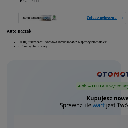
Firma • Podbite
Zobacz ogłoszenia
Auto Bączek
Usługi finansowe
Naprawa samochodów
Naprawy blacharskie
Przegląd techniczny
ok. 40 000 aut wycenian
Kupujesz nowe
Sprawdź, ile
wart
jest Twó