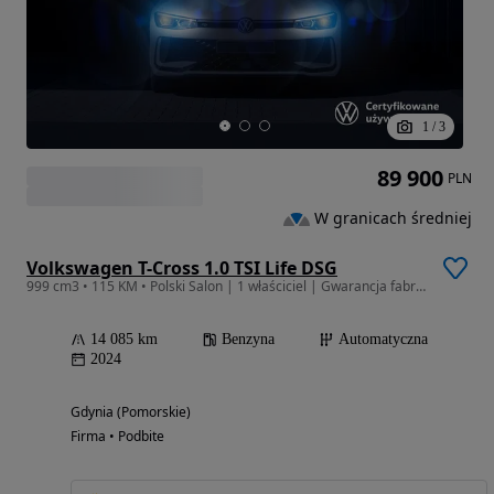
1
/
3
89 900
PLN
W granicach średniej
Volkswagen T-Cross 1.0 TSI Life DSG
999 cm3 • 115 KM • Polski Salon | 1 właściciel | Gwarancja fabryczna | LED | Kamera
14 085 km
Benzyna
Automatyczna
2024
Gdynia (Pomorskie)
Firma • Podbite