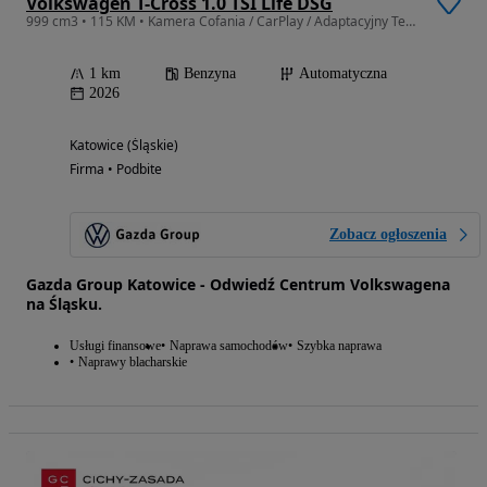
Volkswagen T-Cross 1.0 TSI Life DSG
999 cm3 • 115 KM • Kamera Cofania / CarPlay / Adaptacyjny Tempomat / Koło Zapasowe
1 km
Benzyna
Automatyczna
2026
Katowice (Śląskie)
Firma • Podbite
Zobacz ogłoszenia
Gazda Group Katowice - Odwiedź Centrum Volkswagena
na Śląsku.
Usługi finansowe
Naprawa samochodów
Szybka naprawa
Naprawy blacharskie