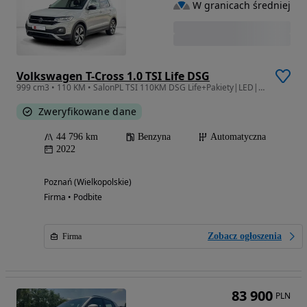
W granicach średniej
Volkswagen T-Cross 1.0 TSI Life DSG
999 cm3 • 110 KM • SalonPL TSI 110KM DSG Life+Pakiety|LED|ACC|Climatronic|Czujniki|VAT23%
Zweryfikowane dane
44 796 km
Benzyna
Automatyczna
2022
Poznań (Wielkopolskie)
Firma • Podbite
Zobacz ogłoszenia
Firma
83 900
PLN