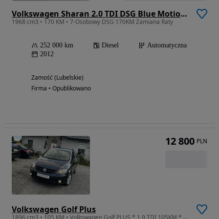
Volkswagen Sharan 2.0 TDI DSG Blue Motion Highline
1968 cm3 • 170 KM • 7-Osobowy DSG 170KM Zamiana Raty
252 000 km
Diesel
Automatyczna
2012
Zamość (Lubelskie)
Firma • Opublikowano
12 800
PLN
Volkswagen Golf Plus
1896 cm3 • 105 KM • Volkswagen Golf PLUS * 1.9 TDI 105KM * UNITED * Klimatronic * Czujniki park. * Tempomat * Gotowy do rejestracji