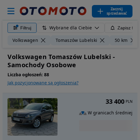
Zacznij
sprzedawać
Wybrane dla Ciebie
Filtruj
Zapisz filt
Volkswagen
Tomaszów Lubelski
50 km
Volkswagen Tomaszów Lubelski -
Samochody Osobowe
Liczba ogłoszeń:
88
Jak pozycjonowane są ogłoszenia?
33 400
PLN
W granicach średniej