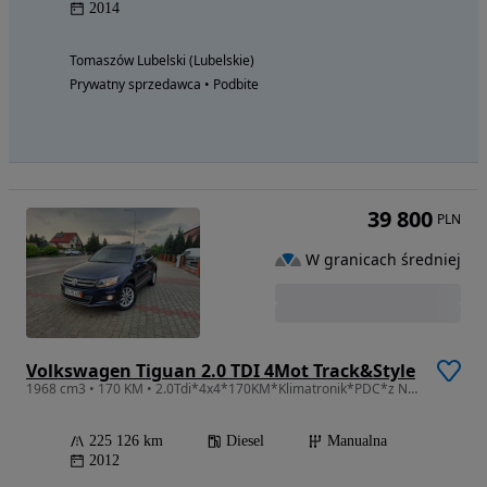
2014
Tomaszów Lubelski (Lubelskie)
Prywatny sprzedawca • Podbite
39 800
PLN
W granicach średniej
Volkswagen Tiguan 2.0 TDI 4Mot Track&Style
1968 cm3 • 170 KM • 2.0Tdi*4x4*170KM*Klimatronik*PDC*z Niemiec*Opłacony**
225 126 km
Diesel
Manualna
2012