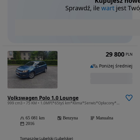
Kupujesz nowe
Sprawdź, ile
wart
jest Twó
29 800
PLN
Poniżej średniej
Volkswagen Polo 1.0 Lounge
999 cm3 • 75 KM • 1.0MPI*65tyś km*Klima*Serwis*Opłacony*Super Stan**
65 081 km
Benzyna
Manualna
2016
Tomaszów Lubelski (Lubelskie)