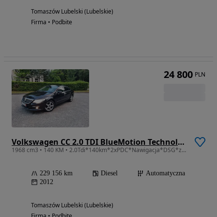
Tomaszów Lubelski (Lubelskie)
Firma • Podbite
24 800
PLN
Volkswagen CC 2.0 TDI BlueMotion Technology DSG
1968 cm3 • 140 KM • 2.0Tdi*140km*2xPDC*Nawigacja*DSG*z Niemiec*Opłacony*Polecam**
229 156 km
Diesel
Automatyczna
2012
Tomaszów Lubelski (Lubelskie)
Firma • Podbite