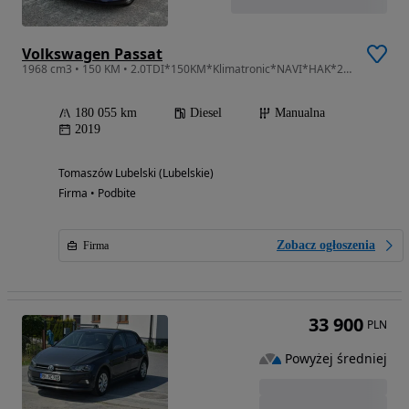
Volkswagen Passat
1968 cm3 • 150 KM • 2.0TDI*150KM*Klimatronic*NAVI*HAK*2xPDC*Nowe OPONY*Super STAN*zNiemiec
180 055 km
Diesel
Manualna
2019
Tomaszów Lubelski (Lubelskie)
Firma • Podbite
Zobacz ogłoszenia
Firma
33 900
PLN
Powyżej średniej