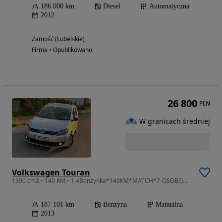
186 000 km
Diesel
Automatyczna
2012
Zamość (Lubelskie)
Firma • Opublikowano
26 800
PLN
W granicach średniej
Volkswagen Touran
1390 cm3 • 140 KM • 1.4Benzynka*140KM*MATCH*7-OSOBOWY*Panorama*NAVI*Super STAN*z Niemiec*
187 101 km
Benzyna
Manualna
2013