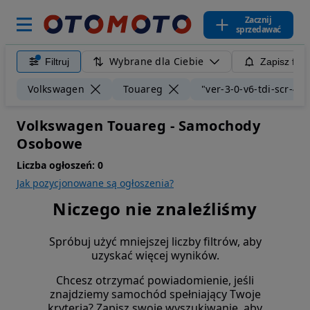
Zacznij
sprzedawać
Wybrane dla Ciebie
Filtruj
Zapisz filt
Volkswagen
Touareg
"ver-3-0-v6-tdi-scr-4m
Volkswagen Touareg - Samochody
Osobowe
Liczba ogłoszeń:
0
Jak pozycjonowane są ogłoszenia?
Niczego nie znaleźliśmy
Spróbuj użyć mniejszej liczby filtrów, aby
uzyskać więcej wyników.
Chcesz otrzymać powiadomienie, jeśli
znajdziemy samochód spełniający Twoje
kryteria? Zapisz swoje wyszukiwanie, aby