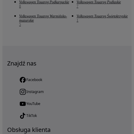
Volkswagen Touareg Podkarpackie
Volkswagen Touareg Podlaskie
8
7
Volkswagen Touareg Warmińsko-
Volkswagen Touareg Świętokrzyskie
mazurskie
1
5
Znajdź nas
Facebook
Instagram
YouTube
TikTok
Obsługa klienta