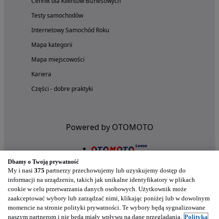
Cennik dla Klientów Biznesowych
Testy samochodów
Internetowy Samochód Roku
Mapa kategorii
Mapa miejscowości
Kariera
Części - dobre praktyki
Powered by OTOMOTO
Dbamy o Twoją prywatność
My i nasi
375
partnerzy przechowujemy lub uzyskujemy dostęp do
informacji na urządzeniu, takich jak unikalne identyfikatory w plikach
cookie w celu przetwarzania danych osobowych. Użytkownik może
zaakceptować wybory lub zarządzać nimi, klikając poniżej lub w dowolnym
momencie na stronie polityki prywatności. Te wybory będą sygnalizowane
naszym partnerom i nie będą miały wpływu na dane przeglądania.
Polityka