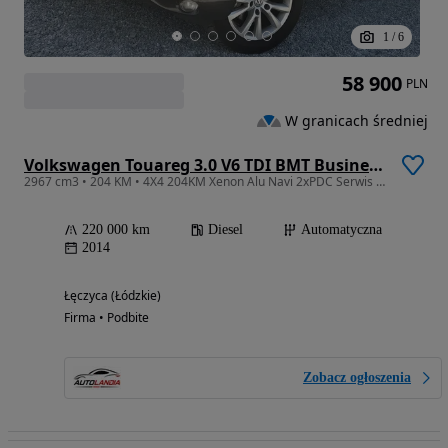
1
/
6
58 900
PLN
W granicach średniej
Volkswagen Touareg 3.0 V6 TDI BMT Business Line
2967 cm3 • 204 KM • 4X4 204KM Xenon Alu Navi 2xPDC Serwis Raty GWARANCJA
220 000 km
Diesel
Automatyczna
2014
Łęczyca (Łódzkie)
Firma • Podbite
Zobacz ogłoszenia