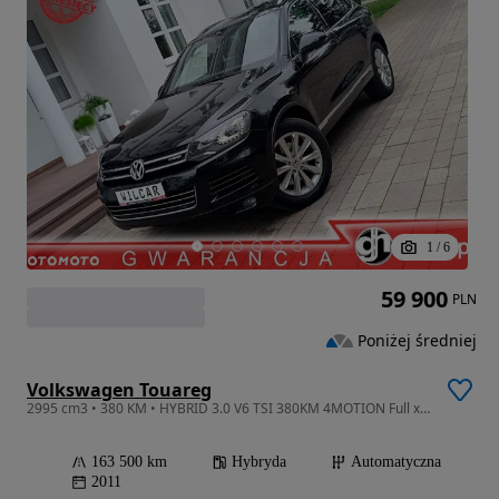
1
/
6
59 900
PLN
Poniżej średniej
Volkswagen Touareg
2995 cm3 • 380 KM • HYBRID 3.0 V6 TSI 380KM 4MOTION Full xenon pano keyless kamera360
163 500 km
Hybryda
Automatyczna
2011