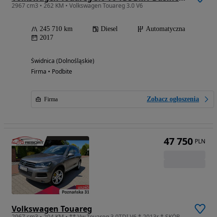
2967 cm3 • 262 KM • Volkswagen Touareg 3.0 V6
245 710 km
Diesel
Automatyczna
2017
Świdnica (Dolnośląskie)
Firma • Podbite
Zobacz ogłoszenia
Firma
47 750
PLN
Volkswagen Touareg
2967 cm3 • 204 KM • ** Vw Touareg 3.0TDI V6 * 2013r * SKÓRY * BREMBO * NISKI PRZEBIEG **