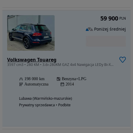
59 900
PLN
Poniżej średniej
Volkswagen Touareg
3597 cm3 • 280 KM • 3.6i-280KM GAZ 4x4 Nawigacja LEDy Bi-Xenon Skóra Zadbany Zamiana
198 000 km
Benzyna+LPG
Automatyczna
2014
Lubawa (Warmińsko-mazurskie)
Prywatny sprzedawca • Podbite