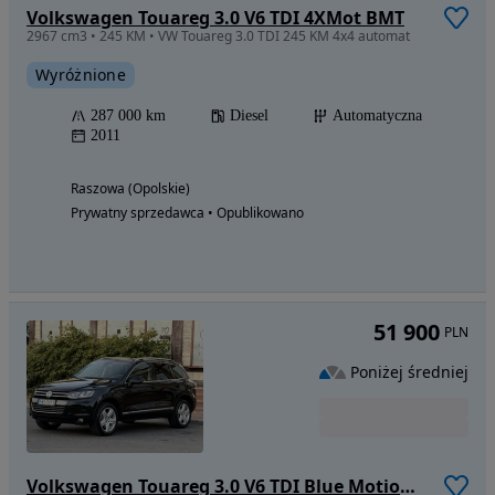
Volkswagen Touareg 3.0 V6 TDI 4XMot BMT
2967 cm3 • 245 KM • VW Touareg 3.0 TDI 245 KM 4x4 automat
Wyróżnione
287 000 km
Diesel
Automatyczna
2011
Raszowa (Opolskie)
Prywatny sprzedawca • Opublikowano
51 900
PLN
Poniżej średniej
Volkswagen Touareg 3.0 V6 TDI Blue Motion DPF Automatik Edition X