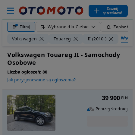
Zacznij
sprzedawać
Wybrane dla Ciebie
Filtruj
Zapisz filt
Wyczyść
Volkswagen
Touareg
II (2010-)
Volkswagen Touareg II - Samochody
Osobowe
Liczba ogłoszeń:
80
Jak pozycjonowane są ogłoszenia?
39 900
PLN
Poniżej średniej