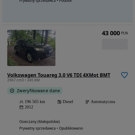
Prywatny sprzedawca • Podbite
43 000
PLN
Volkswagen Touareg 3.0 V6 TDI 4XMot BMT
2967 cm3 • 245 KM
Zweryfikowane dane
196 565 km
Diesel
Automatyczna
2012
Osieczany (Małopolskie)
Prywatny sprzedawca • Opublikowano