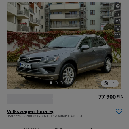
1
/
6
77 900
PLN
Volkswagen Touareg
3597 cm3 • 280 KM • 3.6 FSI 4-Motion HAK 3.5T