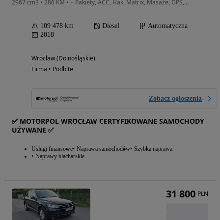
2967 cm3 • 286 KM • + Pakiety, ACC, Hak, Matrix, Masaże, GPS, Pamięć, HUD, Night Vision
109 478 km
Diesel
Automatyczna
2018
Wrocław (Dolnośląskie)
Firma • Podbite
Zobacz ogłoszenia
✅ MOTORPOL WROCŁAW CERTYFIKOWANE SAMOCHODY
UŻYWANE ✅
Usługi finansowe
Naprawa samochodów
Szybka naprawa
Naprawy blacharskie
31 800
PLN