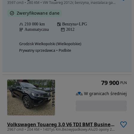
3597 cm3 • 280 KM • VW Touareg 2012r, benzyna, inastalaca gazowa, 210tyś km.
Zweryfikowane dane
210 000 km
Benzyna+LPG
Automatyczna
2012
Grodzisk Wielkopolski (Wielkopolskie)
Prywatny sprzedawca • Podbite
79 900
PLN
W granicach średniej
Volkswagen Touareg 3.0 V6 TDI BMT Business Line
2967 cm3 • 204 KM • 140Tyś Km.Bezwypadkowy.Alu20 opony 2022.Ładny Touareg!