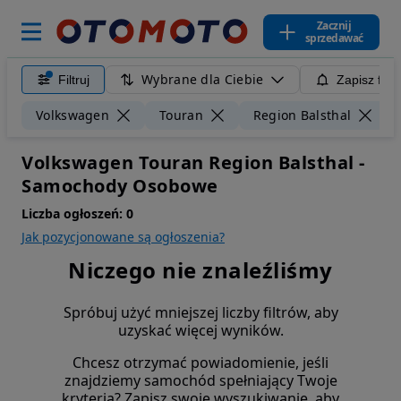
Zacznij
sprzedawać
Wybrane dla Ciebie
Filtruj
Zapisz filt
W
Volkswagen
Touran
Region Balsthal
Volkswagen Touran Region Balsthal -
Samochody Osobowe
Liczba ogłoszeń:
0
Jak pozycjonowane są ogłoszenia?
Niczego nie znaleźliśmy
Spróbuj użyć mniejszej liczby filtrów, aby
uzyskać więcej wyników.
Chcesz otrzymać powiadomienie, jeśli
znajdziemy samochód spełniający Twoje
kryteria? Zapisz swoje wyszukiwanie, aby