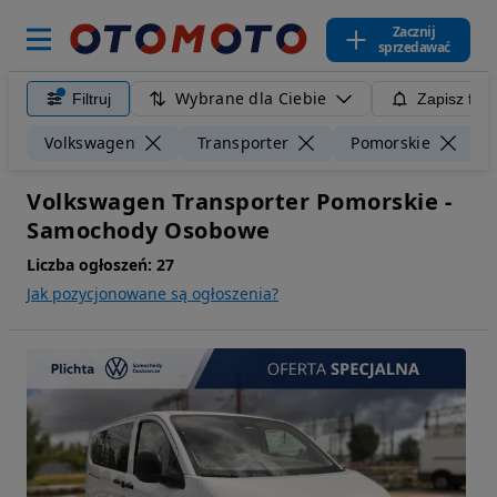
Zacznij
sprzedawać
Wybrane dla Ciebie
Filtruj
Zapisz filt
W
Volkswagen
Transporter
Pomorskie
Volkswagen Transporter Pomorskie -
Samochody Osobowe
Liczba ogłoszeń:
27
Jak pozycjonowane są ogłoszenia?