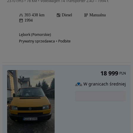
2370 cm3 • 78 KM • Volkswagen T4 Transporter 2.4D – 1994 r.
393 438 km
Diesel
Manualna
1994
Lębork (Pomorskie)
Prywatny sprzedawca • Podbite
18 999
PLN
W granicach średniej