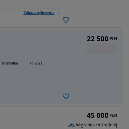
Zobacz ogłoszenia
22 500
PLN
Manualna
2021
45 000
PLN
W granicach średniej