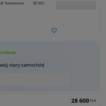
Automatyczna
2022
co miesiąc
Twój stary samochód
28 600
PLN