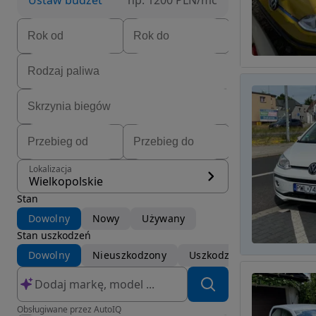
Ustaw budżet
np. 1200 PLN/mc
Lokalizacja
Wielkopolskie
Stan
Dowolny
Nowy
Używany
Stan uszkodzeń
Dowolny
Nieuszkodzony
Uszkodzony
Obsługiwane przez AutoIQ