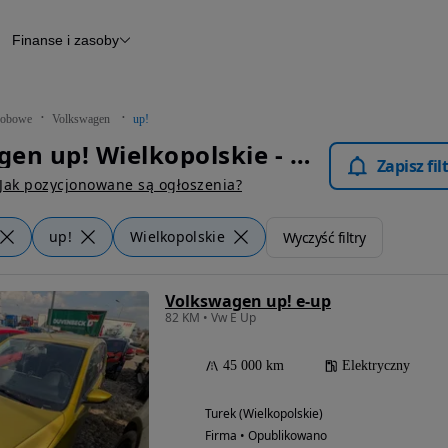
Finanse i zasoby
chody
Finansowanie
Leasing
dy
Narzędzie do wyceny samochodu
tryczne
Raport z inspekcji
obowe
Volkswagen
up!
m
Raport historii pojazdu
Volkswagen up! Wielkopolskie - Samochody Osobowe
Otomoto News
Zapisz fi
wane
Jak pozycjonowane są ogłoszenia?
up!
Wielkopolskie
Wyczyść filtry
Volkswagen up! e-up
82 KM • Vw E Up
45 000 km
Elektryczny
Turek (Wielkopolskie)
Firma • Opublikowano