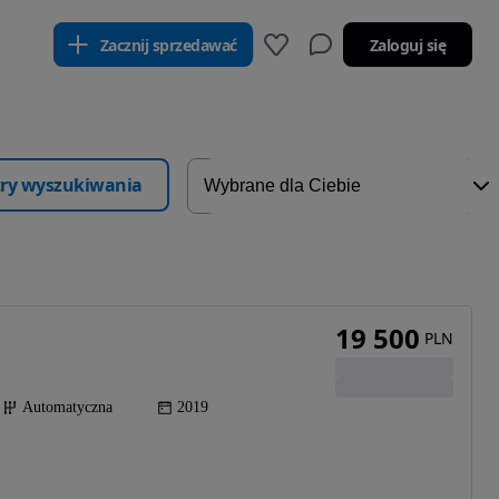
Zacznij sprzedawać
Zaloguj się
ltry wyszukiwania
19 500
PLN
Automatyczna
2019