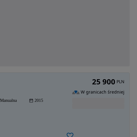
25 900
PLN
W granicach średniej
Manualna
2015