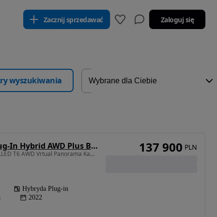
Zacznij sprzedawać
Zaloguj się
ltry wyszukiwania
137 900
Volvo XC 60 T6 Plug-In Hybrid AWD Plus Black Edition
PLN
1969 cm3 • 350 KM • FULLED T6 AWD Vrtual Panorama Kamera Masaże Wentyle Hak Jak Nowy
Hybryda Plug-in
a
2022