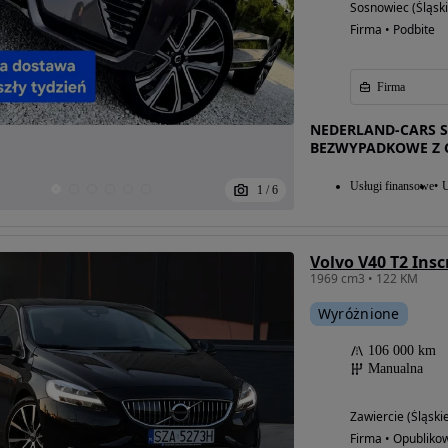
Sosnowiec (Śląski
Firma • Podbite
Firma
NEDERLAND-CARS
BEZWYPADKOWE Z 
Usługi finansowe
U
1
/
6
Volvo V40 T2 Insc
1969 cm3 • 122 KM
Wyróżnione
106 000 km
Manualna
Zawiercie (Śląski
Firma • Opubliko