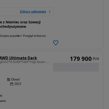
Zobacz ogłoszenia
z Niemiec oraz Szwecji
ochodyuzywane
ynajem pojazdów
Przegląd techniczny
179 900
 AWD Ultimate Dark
PLN
1969 cm3 • 235 KM • KingKonG*R-DARK*H&K*High-Beam LED*RADAR ACC*Lane Ass+Kamera 360*EL.HaK
Diesel
a
2023
e)
wano