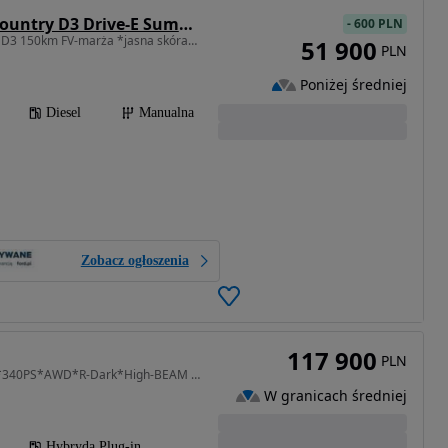
Volvo V40 Cross Country D3 Drive-E Summum
-
600 PLN
1969 cm3 • 150 KM • 2.0 D3 150km FV-marża *jasna skóra*tempomat*Full-LED*serwisowany*
51 900
PLN
Poniżej średniej
Diesel
Manualna
Zobacz ogłoszenia
117 900
PLN
1969 cm3 • 310 KM • T6*340PS*AWD*R-Dark*High-BEAM LeD*ACC*Lane ASS+*Kamera*BLACK-ED*
W granicach średniej
Hybryda Plug-in