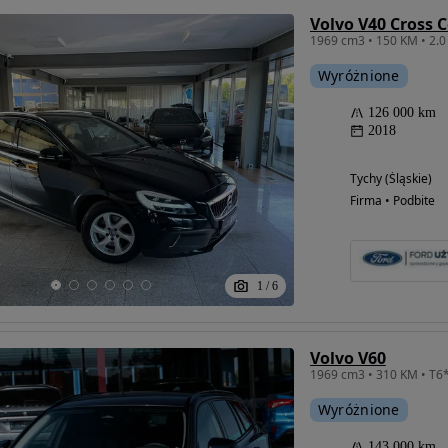
Wyróżnione
126 000 km
2018
Tychy (Śląskie)
Firma • Podbite
1
/
6
Volvo V60
Wyróżnione
143 000 km