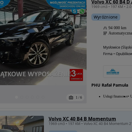
Volvo XC 60 B4 D
Wyróżnione
94 000 km
Automatyczn
Mysłowice (Śląski
Firma • Opubliko
PHU Rafał Pamuła
Usługi finansowe
U
1
/
6
Volvo XC 40 B4 B Momentum
1969 cm3 • 197 KM • Volvo XC 40 B4 Momentum 