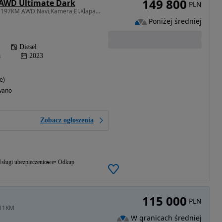
149 800
 AWD Ultimate Dark
PLN
1969 cm3 • 197 KM • 2.0 197KM AWD Navi,Kamera,El.Klapa,El.Fotele+Pamięć,HandsFree,Skóra
Poniżej średniej
Diesel
a
2023
e)
wano
Zobacz ogłoszenia
sługi ubezpieczeniowe
Odkup
115 000
PLN
211KM
W granicach średniej