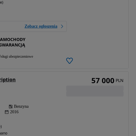
e)
Zobacz ogłoszenia
 SAMOCHODY
GWARANCJĄ
sługi ubezpieczeniowe
57 000
ription
PLN
Benzyna
2016
e)
wano