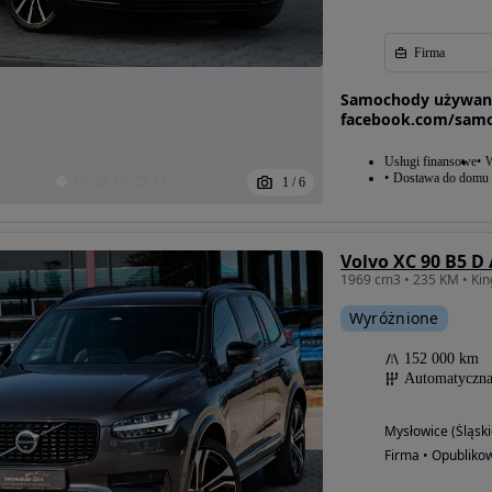
Firma
Samochody używane 
facebook.com/sam
Usługi finansowe
W
Dostawa do domu
1
/
6
Volvo XC 90 B5 D
Wyróżnione
152 000 km
Automatyczn
Mysłowice (Śląski
Firma • Opubliko