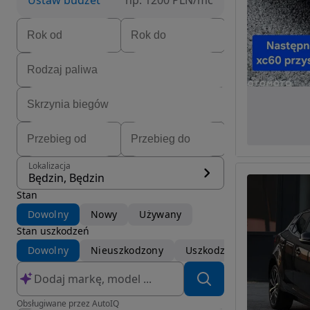
Ustaw budżet
np. 1200 PLN/mc
Lokalizacja
Będzin, Będzin
Stan
Dowolny
Nowy
Używany
Stan uszkodzeń
Dowolny
Nieuszkodzony
Uszkodzony
Obsługiwane przez AutoIQ