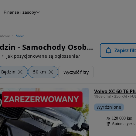
Finanse i zasoby
chody
Finansowanie
Leasing
dy
Narzędzie do wyceny samochodu
tryczne
Raport z inspekcji
obowe
Volvo
m
Raport historii pojazdu
Volvo Będzin - Samochody Osobowe
Otomoto News
Zapisz fi
wane
Jak pozycjonowane są ogłoszenia?
Będzin
50 km
Wyczyść filtry
Wyróżnione
120 000 km
Automatyczn