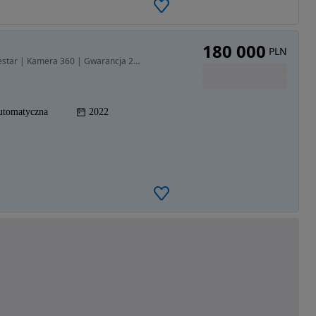
180 000
PLN
1969 cm3 • 235 KM • Volvo XC60 B5 | FV23% | Polestar | Kamera 360 | Gwarancja 2027
utomatyczna
2022