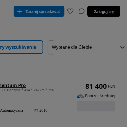
Zacznij sprzedawać
Zaloguj się
ltry wyszukiwania
81 400
omentum Pro
PLN
1969 cm3 • 247 KM • Europa !!! Niemcy !!! OKAZJA !!! 2.0 Benzyna * 4x4 * 247km * 75000km !
Poniżej średniej
Automatyczna
2018