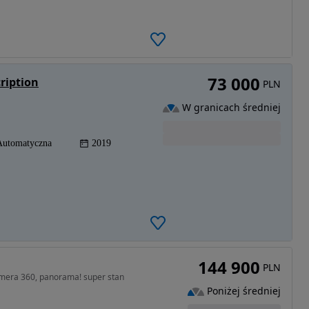
73 000
ription
PLN
W granicach średniej
Automatyczna
2019
144 900
PLN
mera 360, panorama! super stan
Poniżej średniej