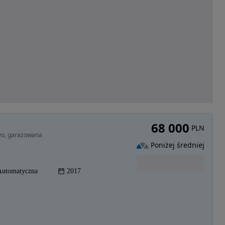
68 000
PLN
vo, garazowana
Poniżej średniej
Automatyczna
2017