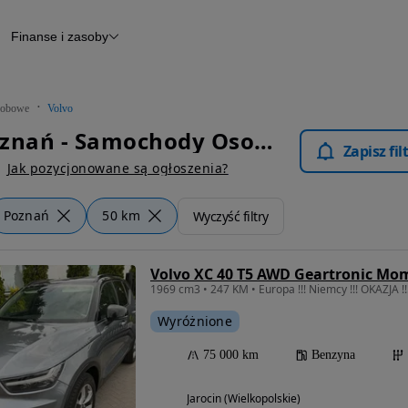
Finanse i zasoby
chody
Finansowanie
Leasing
dy
Narzędzie do wyceny samochodu
tryczne
Raport z inspekcji
obowe
Volvo
m
Raport historii pojazdu
Volvo Poznań - Samochody Osobowe
Otomoto News
Zapisz fi
wane
Jak pozycjonowane są ogłoszenia?
Poznań
50 km
Wyczyść filtry
Volvo XC 40 T5 AWD Geartronic M
Wyróżnione
75 000 km
Benzyna
Jarocin (Wielkopolskie)