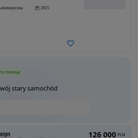
utomatyczna
2025
co miesiąc
Twój stary samochód
126 000
sign
PLN