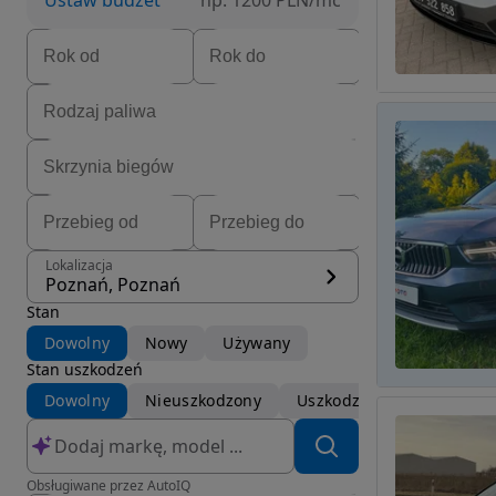
Ustaw budżet
np. 1200 PLN/mc
Lokalizacja
Poznań, Poznań
Stan
Dowolny
Nowy
Używany
Stan uszkodzeń
Dowolny
Nieuszkodzony
Uszkodzony
Obsługiwane przez AutoIQ