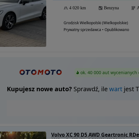
4 020 km
Benzyna
A
Grodzisk Wielkopolski (Wielkopolskie)
Prywatny sprzedawca • Opublikowano
ok. 40 000 aut wycenianych 
Kupujesz nowe auto?
Sprawdź, ile
wart
jest 
Volvo XC 90 D5 AWD Geartronic RDe