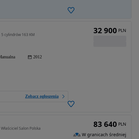
32 900
PLN
 5 cylindrów 163 KM
Manualna
2012
Zobacz ogłoszenia
83 640
PLN
łaściciel Salon Polska
W granicach średniej