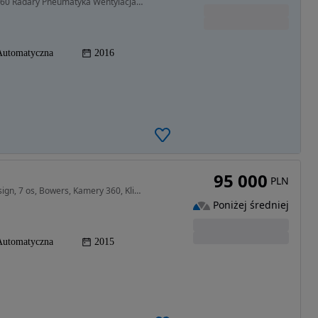
1969 cm3 • 225 KM • R-DESIGN 22’’ B&W Kamery 360 Radary Pneumatyka Wentylacja 7 os Keyless
Automatyczna
2016
95 000
PLN
1969 cm3 • 225 KM • Volvo XC90 II, 2015 rok, R-Design, 7 os, Bowers, Kamery 360, Klima 4s
Poniżej średniej
Automatyczna
2015