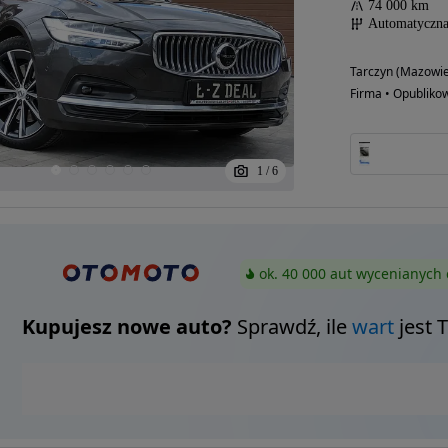
74 000 km
Automatyczn
Tarczyn (Mazowie
Firma • Opubliko
1
/
6
ok. 40 000 aut wycenianych 
Kupujesz nowe auto?
Sprawdź, ile
wart
jest 