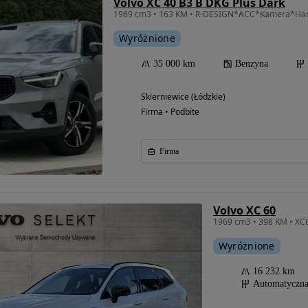
Volvo XC 40 B3 B DKG Plus Dark
Wyróżnione
35 000 km
Benzyna
Skierniewice (Łódzkie)
Firma • Podbite
Firma
Volvo XC 60
Wyróżnione
16 232 km
Automatyczn