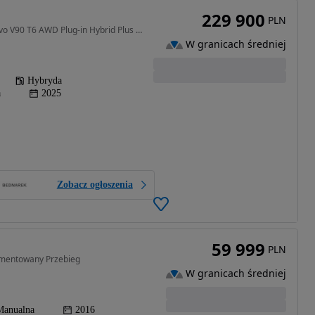
229 900
PLN
1969 cm3 • 253 KM • Volvo V90 T6 AWD Plug-in Hybrid Plus Dark Fv23%
W granicach średniej
Hybryda
a
2025
Zobacz ogłoszenia
59 999
PLN
mentowany Przebieg
W granicach średniej
Manualna
2016