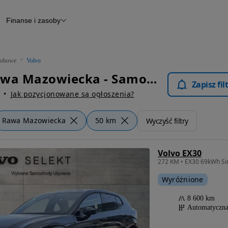
Finanse i zasoby
chody
Finansowanie
Leasing
dy
Narzędzie do wyceny samochodu
tryczne
Raport z inspekcji
obowe
Volvo
m
Raport historii pojazdu
Volvo Rawa Mazowiecka - Samochody Osobowe
Otomoto News
Zapisz fi
wane
Jak pozycjonowane są ogłoszenia?
Rawa Mazowiecka
50 km
Wyczyść filtry
Volvo EX30
Wyróżnione
8 600 km
Automatyczn