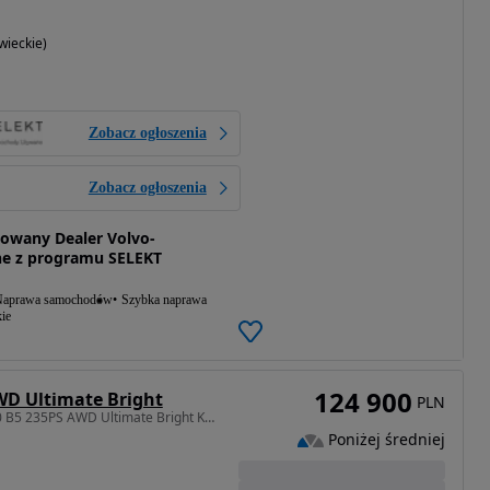
ieckie)
Zobacz ogłoszenia
Zobacz ogłoszenia
zowany Dealer Volvo-
e z programu SELEKT
aprawa samochodów
Szybka naprawa
ie
124 900
WD Ultimate Bright
PLN
1969 cm3 • 235 KM • V90 B5 235PS AWD Ultimate Bright Kamery360 Pano Pneumatyka 74TKM
Poniżej średniej