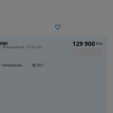
129 900
sign
PLN
 – Bezwypadkowe, 155 tys. km
Automatyczna
2017