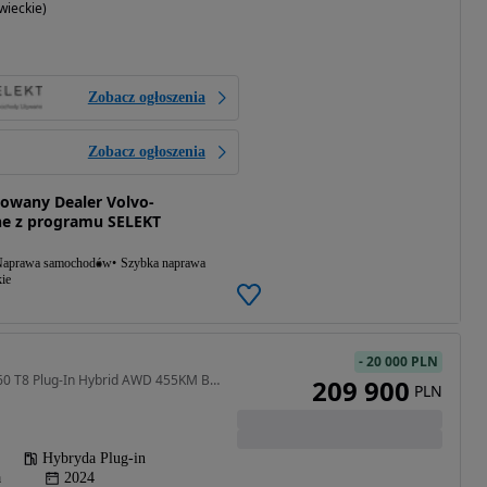
ieckie)
Zobacz ogłoszenia
Zobacz ogłoszenia
zowany Dealer Volvo-
e z programu SELEKT
aprawa samochodów
Szybka naprawa
ie
-
20 000 PLN
1969 cm3 • 455 KM • XC60 T8 Plug-In Hybrid AWD 455KM Black Edition aut Pakiet Climate, Hak
209 900
PLN
Hybryda Plug-in
a
2024