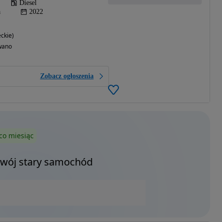
Diesel
a
2022
ckie)
wano
Zobacz ogłoszenia
co miesiąc
Twój stary samochód