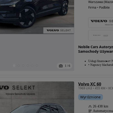
Warszawa (Mazow
Firma • Podbite
Nobile Cars Autory
Samochody Używan
Usługi finansowe
N
Naprawy blacharsk
1
/
6
Volvo XC 60
Wyróżnione
26 438 km
Automatyczn