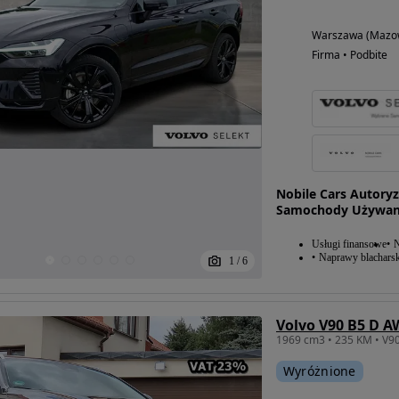
Warszawa (Mazow
Firma • Podbite
Nobile Cars Autory
Samochody Używan
Usługi finansowe
N
Naprawy blacharsk
1
/
6
Volvo V90 B5 D A
Wyróżnione