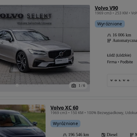
Volvo V90
Wyróżnione
16 006 km
Automatyczn
Łódź (Łódzkie)
Firma • Podbite
1
/
6
Volvo XC 60
1969 cm3 • 150 KM • 100% Bezwypadkowy, Udoku
Wyróżnione
196 546 km
Diesel