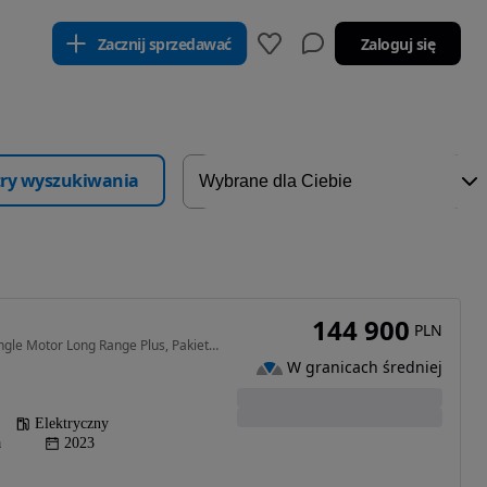
Zacznij sprzedawać
Zaloguj się
ltry wyszukiwania
144 900
PLN
272 KM • EX30 69kWh Single Motor Long Range Plus, Pakiet climate, Harman Kardon
W granicach średniej
Elektryczny
a
2023