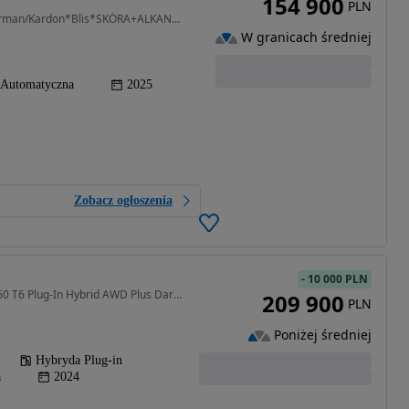
154 900
PLN
1969 cm3 • 163 KM • R-DESIGN*ACC*Kamera*Harman/Kardon*Blis*SKÓRA+ALKANTARA*ALU_R18*
W granicach średniej
Automatyczna
2025
Zobacz ogłoszenia
-
10 000 PLN
1969 cm3 • 398 KM • XC60 T6 Plug-In Hybrid AWD Plus Dark aut Pakiet CLIMATE HARMAN KARDON
209 900
PLN
Poniżej średniej
Hybryda Plug-in
a
2024