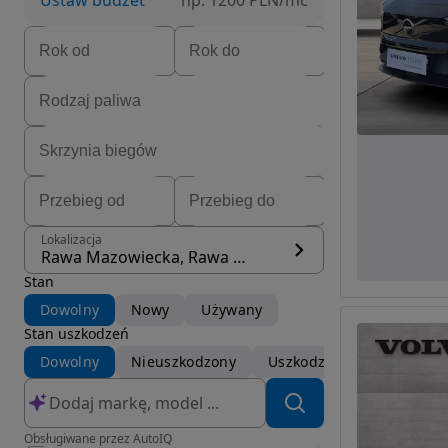
Ustaw budżet
np. 1200 PLN/mc
Lokalizacja
Rawa Mazowiecka, Rawa Mazowiecka
Stan
Dowolny
Nowy
Używany
Stan uszkodzeń
Dowolny
Nieuszkodzony
Uszkodzony
Obsługiwane przez AutoIQ