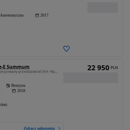
Automatyczna
2017
22 950
ive-E Summum
PLN
1969 cm3 • 245 KM • Autoryzowany przedstawiciel IAA- Naprawiamy Auta Na Gotowo!!
Benzyna
a
2018
ckie)
Zobacz ogłoszenia