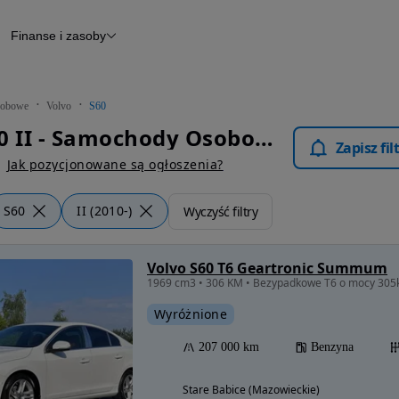
Finanse i zasoby
chody
Finansowanie
Leasing
dy
Narzędzie do wyceny samochodu
tryczne
Raport z inspekcji
obowe
Volvo
S60
m
Raport historii pojazdu
Volvo S60 II - Samochody Osobowe
Otomoto News
Zapisz fi
wane
Jak pozycjonowane są ogłoszenia?
S60
II (2010-)
Wyczyść filtry
Volvo S60 T6 Geartronic Summum
1969 cm3 • 306 KM • Bezypadkowe T6 o mocy 30
Wyróżnione
207 000 km
Benzyna
Stare Babice (Mazowieckie)