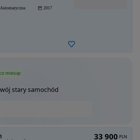
Automatyczna
2017
co miesiąc
Twój stary samochód
33 900
m
PLN