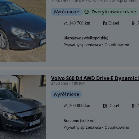
1984 cm3 • 136 KM • Volvo S60 D3 wersja Moment
Wyróżnione
Zweryfikowane dane
140 700 km
Diesel
Błażejewo (Wielkopolskie)
Prywatny sprzedawca • Opublikowano
Volvo S60 D4 AWD Drive-E Dynamic
2400 cm3 • 190 KM
Wyróżnione
300 000 km
Diesel
Burzenin (Łódzkie)
Prywatny sprzedawca • Opublikowano