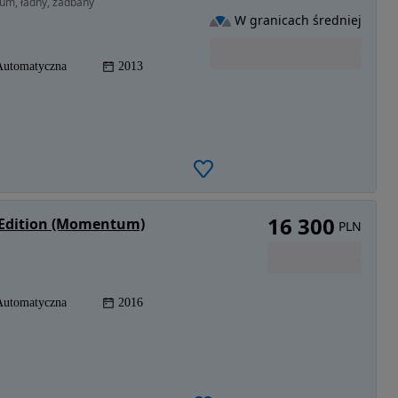
um, ładny, zadbany
W granicach średniej
Automatyczna
2013
16 300
 Edition (Momentum)
PLN
Automatyczna
2016