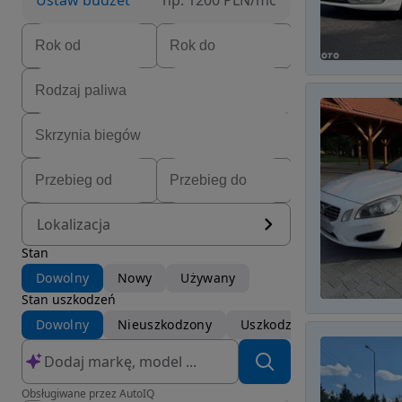
Ustaw budżet
np. 1200 PLN/mc
Lokalizacja
Stan
Dowolny
Nowy
Używany
Stan uszkodzeń
Dowolny
Nieuszkodzony
Uszkodzony
Obsługiwane przez AutoIQ