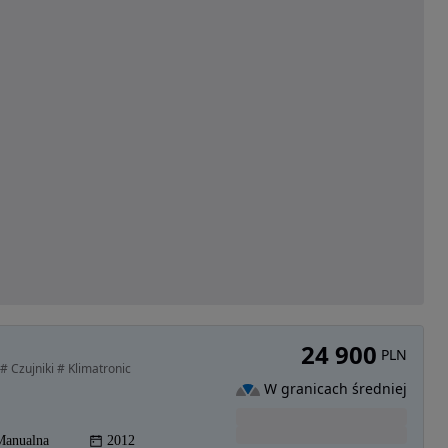
24 900
PLN
 Czujniki # Klimatronic
W granicach średniej
Manualna
2012