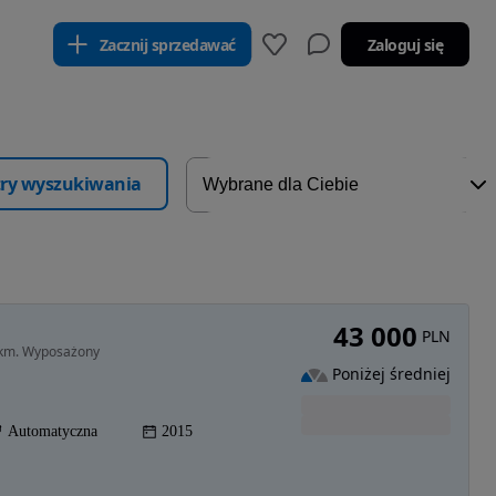
Zacznij sprzedawać
Zaloguj się
ltry wyszukiwania
43 000
PLN
5km. Wyposażony
Poniżej średniej
Automatyczna
2015