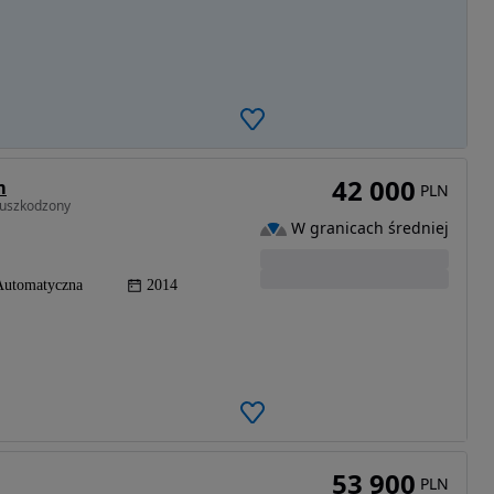
42 000
m
PLN
euszkodzony
W granicach średniej
Automatyczna
2014
53 900
PLN