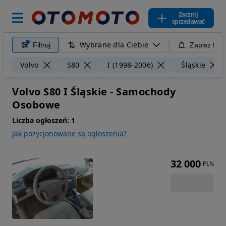
Zacznij
sprzedawać
Wybrane dla Ciebie
Filtruj
Zapisz filt
Volvo
S80
I (1998-2006)
Śląskie
Volvo S80 I Śląskie - Samochody
Osobowe
Liczba ogłoszeń:
1
Jak pozycjonowane są ogłoszenia?
32 000
PLN