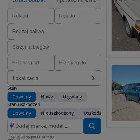
Ustaw budżet
np. 1200 PLN/mc
Lokalizacja
Stan
Dowolny
Nowy
Używany
Stan uszkodzeń
Dowolny
Nieuszkodzony
Uszkodzony
Obsługiwane przez AutoIQ