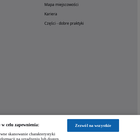
Mapa miejscowości
Kariera
Części - dobre praktyki
w celu zapewnienia:
Zezwól na wszystkie
wne skanowanie charakterystyki
nformacji na urządzeniu lub dostęp