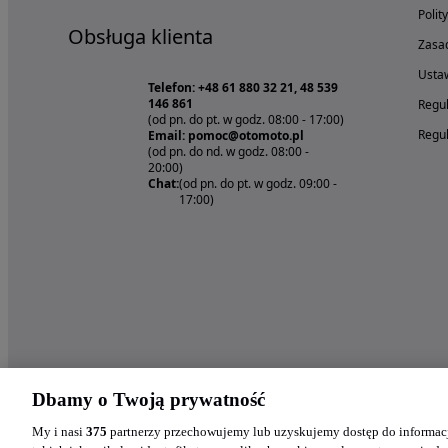
Polit
Obsługa klienta
Zasad
Ustaw
Telefon: +48 61 880 32 21, 48 539
146 861
Regul
(od pn. do pt. w godz. 08:00 - 17:00)
Regul
Email: pomoc@otomoto.pl
(od pn. do nd. w godz. 08:00 -
20:00)
Chat:
(od pn. do pt. w godz. 09:00 -
17:00)
Dbamy o Twoją prywatność
My i nasi
375
partnerzy przechowujemy lub uzyskujemy dostęp do informacj