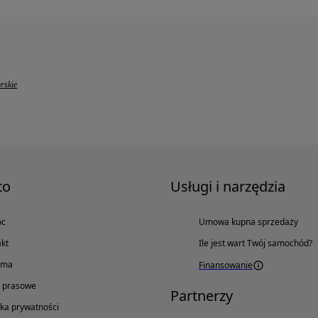
rskie
to
Usługi i narzędzia
oc
Umowa kupna sprzedaży
kt
Ile jest wart Twój samochód?
ama
Finansowanie
o prasowe
Partnerzy
yka prywatności