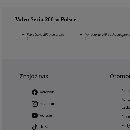
Volvo Seria 200 w Polsce
Volvo Seria 200 Pomorskie
Volvo Seria 200 Zachodniopomo
1
1
Znajdź nas
Otomo
Pom
Facebook
Konta
Instagram
Rekl
YouTube
Biur
Polit
TikTok