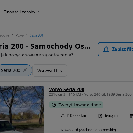
Finanse i zasoby
chody
Finansowanie
Leasing
dy
Narzędzie do wyceny samochodu
tryczne
Raport z inspekcji
obowe
Volvo
Seria 200
m
Raport historii pojazdu
Volvo Seria 200 - Samochody Osobowe
Otomoto News
Zapisz fi
wane
Jak pozycjonowane są ogłoszenia?
Seria 200
Wyczyść filtry
Volvo Seria 200
2316 cm3 • 116 KM • Volvo 240 GL 1989 Seria 200
Zweryfikowane dane
110 600 km
Benzyna
Nowogard (Zachodniopomorskie)