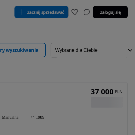
Zacznij sprzedawać
Zaloguj się
ltry wyszukiwania
37 000
PLN
Manualna
1989