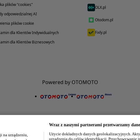
yka plików "cookies"
OLX.pl
y odpowiedzialnej AI
Otodom.pl
ienia plików cookie
Fixly.pl
amin dla Klientów Indywidualnych
amin dla Klientów Biznesowych
Powered by OTOMOTO
Wraz z naszymi partnerami przetwarzamy dane 
Użycie dokładnych danych geolokalizacyjnych. Akty
i na urządzeniu,
Nasze aplikacje w twoim telefonie
urządzenia do celów identyfikacji. Przechowywanie i