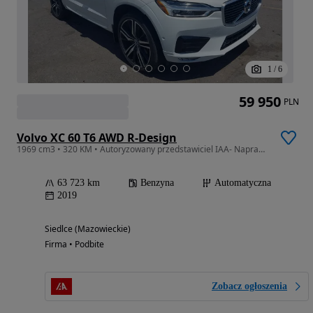
1
/
6
59 950
PLN
Volvo XC 60 T6 AWD R-Design
1969 cm3 • 320 KM • Autoryzowany przedstawiciel IAA- Naprawiamy Auta Na Gotowo!!
63 723 km
Benzyna
Automatyczna
2019
Siedlce (Mazowieckie)
Firma • Podbite
Zobacz ogłoszenia