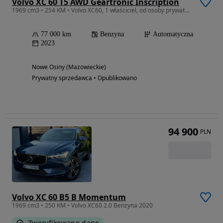
Volvo XC 60 T5 AWD Geartronic Inscription
1969 cm3 • 254 KM • Volvo XC60, 1 właściciel, od osoby prywatnej.
77 000 km
Benzyna
Automatyczna
2023
Nowe Osiny (Mazowieckie)
Prywatny sprzedawca • Opublikowano
94 900
PLN
Volvo XC 60 B5 B Momentum
1969 cm3 • 250 KM • Volvo XC60 2.0 Benzyna 2020
Zweryfikowane dane