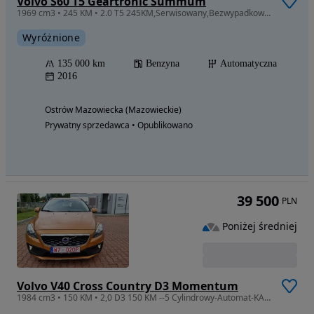
Volvo S60 T5 Geartronic Summum
1969 cm3 • 245 KM • 2.0 T5 245KM,Serwisowany,Bezwypadkowy,Jedne ręce,Super stan.
Wyróżnione
135 000 km
Benzyna
Automatyczna
2016
Ostrów Mazowiecka (Mazowieckie)
Prywatny sprzedawca • Opublikowano
39 500
PLN
Poniżej średniej
Volvo V40 Cross Country D3 Momentum
1984 cm3 • 150 KM • 2,0 D3 150 KM --5 Cylindrowy-Automat-KAMERA-Alu-Czujniki-Opłacony-