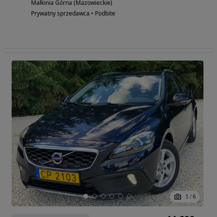
Małkinia Górna (Mazowieckie)
Prywatny sprzedawca • Podbite
1
/
6