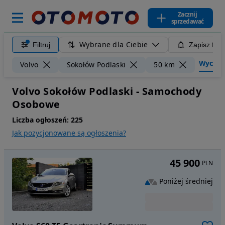
Zacznij
sprzedawać
Wybrane dla Ciebie
Filtruj
Zapisz filt
Wyczyść 
Volvo
Sokołów Podlaski
50 km
Volvo Sokołów Podlaski - Samochody
Osobowe
Liczba ogłoszeń:
225
Jak pozycjonowane są ogłoszenia?
45 900
PLN
Poniżej średniej