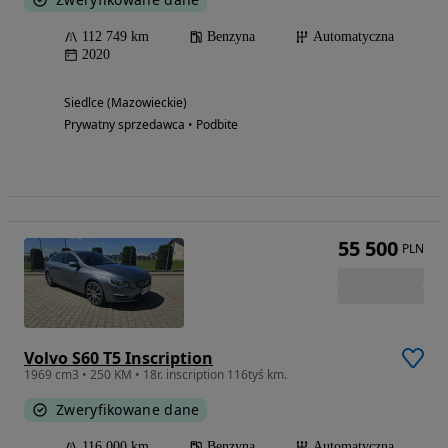
112 749 km
Benzyna
Automatyczna
2020
Siedlce (Mazowieckie)
Prywatny sprzedawca • Podbite
55 500
PLN
Volvo S60 T5 Inscription
1969 cm3 • 250 KM • 18r. inscription 116tyś km.
Zweryfikowane dane
116 000 km
Benzyna
Automatyczna