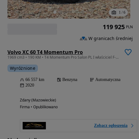
1
/
6
119 925
PLN
W granicach średniej
Volvo XC 60 T4 Momentum Pro
1969 cm3 • 190 KM • T4 Momentum Pro Salon PL I właściciel F-ra 23 %(gwarancja 3m -czna)
Wyróżnione
66 557 km
Benzyna
Automatyczna
2020
Zdany (Mazowieckie)
Firma • Opublikowano
Zobacz ogłoszenia