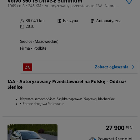
Volvo S60 T5 Drive-E Summum
1969 cm3 • 245 KM • Autoryzowany przedstawiciel IAA- Naprawiamy Auta Na Gotowo!!
86 040 km
Benzyna
Automatyczna
2018
Siedlce (Mazowieckie)
Firma • Podbite
Zobacz ogłoszenia
IAA - Autoryzowany Przedstawiciel na Polskę - Oddział
Siedlce
Naprawa samochodów
Szybka naprawa
Naprawy blacharskie
Pomoc drogowa /holowanie
27 900
PLN
Powyżej średniej