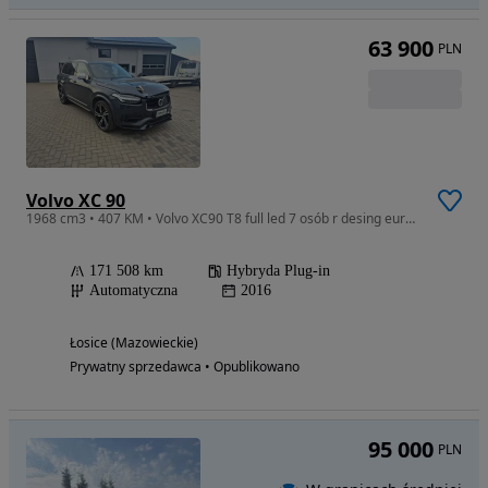
63 900
PLN
Volvo XC 90
1968 cm3 • 407 KM • Volvo XC90 T8 full led 7 osób r desing europa
171 508 km
Hybryda Plug-in
Automatyczna
2016
Łosice (Mazowieckie)
Prywatny sprzedawca • Opublikowano
95 000
PLN