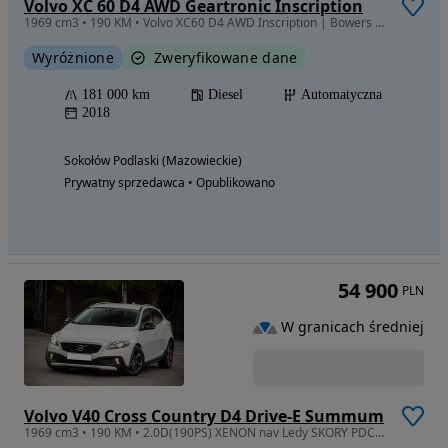
Volvo XC 60 D4 AWD Geartronic Inscription
1969 cm3 • 190 KM • Volvo XC60 D4 AWD Inscription | Bowers & Wilkins | Panorama | Perła
Wyróżnione
Zweryfikowane dane
181 000 km
Diesel
Automatyczna
2018
Sokołów Podlaski (Mazowieckie)
Prywatny sprzedawca • Opublikowano
54 900
PLN
W granicach średniej
Volvo V40 Cross Country D4 Drive-E Summum
1969 cm3 • 190 KM • 2.0D(190PS) XENON nav Ledy SKORY PDC z Niemiec!FULL