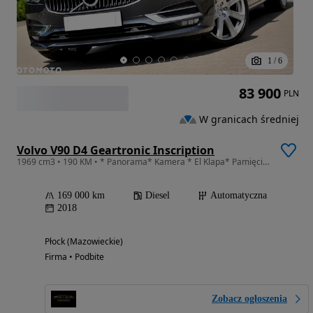
1
/
6
83 900
PLN
W granicach średniej
Volvo V90 D4 Geartronic Inscription
1969 cm3 • 190 KM • * Panorama* Kamera * El Klapa* Pamięci* Wentyle* Hak
169 000 km
Diesel
Automatyczna
2018
Płock (Mazowieckie)
Firma • Podbite
Zobacz ogłoszenia