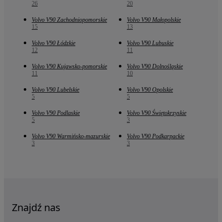
26
20
Volvo V90 Zachodniopomorskie
Volvo V90 Małopolskie
15
13
Volvo V90 Łódzkie
Volvo V90 Lubuskie
12
11
Volvo V90 Kujawsko-pomorskie
Volvo V90 Dolnośląskie
11
10
Volvo V90 Lubelskie
Volvo V90 Opolskie
5
5
Volvo V90 Podlaskie
Volvo V90 Świętokrzyskie
5
3
Volvo V90 Warmińsko-mazurskie
Volvo V90 Podkarpackie
3
3
Znajdź nas