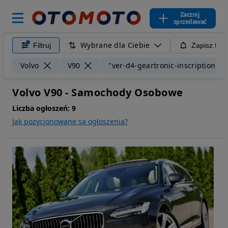
Zacznij
sprzedawać
Wybrane dla Ciebie
Filtruj
Zapisz filt
Volvo
V90
"ver-d4-geartronic-inscription"
Volvo V90 - Samochody Osobowe
Liczba ogłoszeń:
9
Jak pozycjonowane są ogłoszenia?