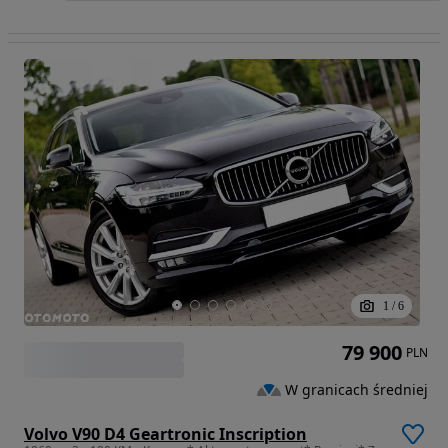
1
/
6
79 900
PLN
W granicach średniej
Volvo V90 D4 Geartronic Inscription