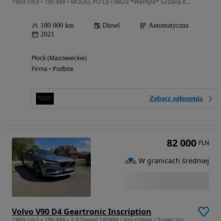
1969 cm3 • 190 KM • MODEL PO LIFTINGU *Wentyle* Grzana Kier* El Klapa* Asystenci* Masaże
180 000 km
Diesel
Automatyczna
2021
Płock (Mazowieckie)
Firma • Podbite
Zobacz ogłoszenia
82 000
PLN
W granicach średniej
Volvo V90 D4 Geartronic Inscription
1969 cm3 • 190 KM • 2.0 Diesel 190KM / Inscription / Super stan / Przebieg 119 000km!