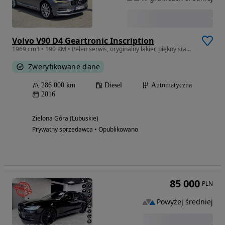
Volvo V90 D4 Geartronic Inscription
1969 cm3 • 190 KM • Pełen serwis, oryginalny lakier, piękny stan, bdb. wyposażenie
Zweryfikowane dane
286 000 km
Diesel
Automatyczna
2016
Zielona Góra (Lubuskie)
Prywatny sprzedawca • Opublikowano
85 000
PLN
Powyżej średniej