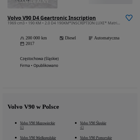
Volvo V90 D4 Geartronic Inscription
1969 cm3 • 190 KM • 2.0 D4 190KM*INSCRIPTION LUXE* Matrix* HeadUp* Keyless* Bowers&Wilkins
200 000 km
Diesel
Automatyczna
2017
Częstochowa (Śląskie)
Firma • Opublikowano
Volvo V90 w Polsce
Volvo V90 Mazowieckie
Volvo V90 Śląskie
63
43
Volvo V90 Wielkopolskie
Volvo V90 Pomorskie