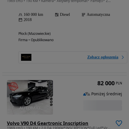
1969 cm3 • 190 KM • Kamera* Aktywny tempomat* Pamięci* Zmienne tryby jazdy* Ładny stan !!!
160 000 km
Diesel
Automatyczna
2018
Płock (Mazowieckie)
Firma • Opublikowano
Zobacz ogłoszenia
82 000
PLN
Poniżej średniej
Volvo V90 D4 Geartronic Inscription
1969 cm3 • 190 KM • 2.0 D4 190KM*INSCRIPTION*Full Led*Virtual*Multimedia*Keyless*HiFi*TOP