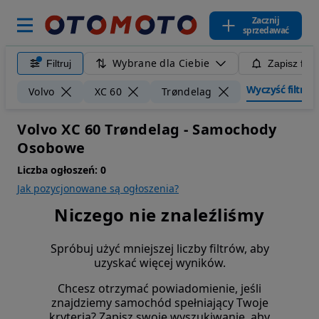
Zacznij
sprzedawać
Wybrane dla Ciebie
Filtruj
Zapisz filt
Wyczyść filtry
Volvo
XC 60
Trøndelag
Volvo XC 60 Trøndelag - Samochody
Osobowe
Liczba ogłoszeń:
0
Jak pozycjonowane są ogłoszenia?
Niczego nie znaleźliśmy
Spróbuj użyć mniejszej liczby filtrów, aby
uzyskać więcej wyników.
Chcesz otrzymać powiadomienie, jeśli
znajdziemy samochód spełniający Twoje
kryteria? Zapisz swoje wyszukiwanie, aby