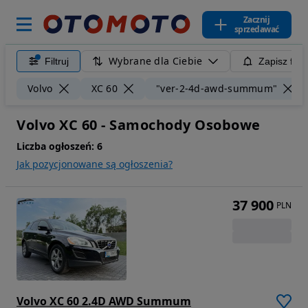
Zacznij
sprzedawać
Wybrane dla Ciebie
Filtruj
Zapisz filt
Volvo
XC 60
"ver-2-4d-awd-summum"
Volvo XC 60 - Samochody Osobowe
Liczba ogłoszeń:
6
Jak pozycjonowane są ogłoszenia?
37 900
PLN
Volvo XC 60 2.4D AWD Summum