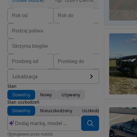
Ustaw budżet
np. 1200 PLN/mc
Lokalizacja
Stan
Dowolny
Nowy
Używany
Stan uszkodzeń
Dowolny
Nieuszkodzony
Uszkodzony
Obsługiwane przez AutoIQ