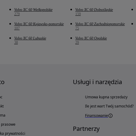
Volvo XC 60 Wielkopolskie
Volvo XC 60 Dolnośląskie
279
159
Volvo XC 60 Kujawsko-pomorskie
Volvo XC 60 Zachodniopomorskie
107
75
Volvo XC 60 Lubuskie
Volvo XC 60 Opolskie
38
29
to
Usługi i narzędzia
oc
Umowa kupna sprzedaży
kt
Ile jest wart Twój samochód?
ama
Finansowanie
o prasowe
Partnerzy
yka prywatności