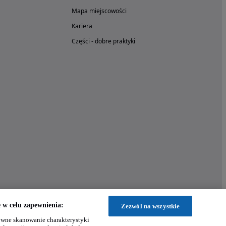
Mapa miejscowości
Kariera
Części - dobre praktyki
w celu zapewnienia:
Zezwól na wszystkie
wne skanowanie charakterystyki