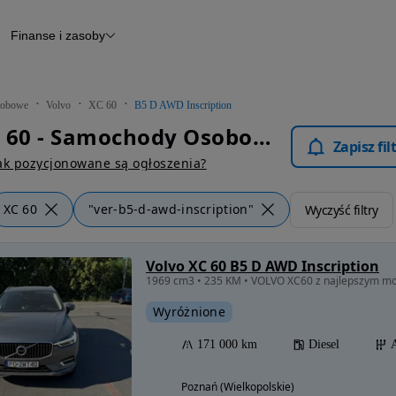
Finanse i zasoby
chody
Finansowanie
Leasing
dy
Narzędzie do wyceny samochodu
tryczne
Raport z inspekcji
obowe
Volvo
XC 60
B5 D AWD Inscription
m
Raport historii pojazdu
Volvo XC 60 - Samochody Osobowe
Otomoto News
Zapisz fi
wane
ak pozycjonowane są ogłoszenia?
XC 60
"ver-b5-d-awd-inscription"
Wyczyść filtry
Volvo XC 60 B5 D AWD Inscription
Wyróżnione
171 000 km
Diesel
Poznań (Wielkopolskie)