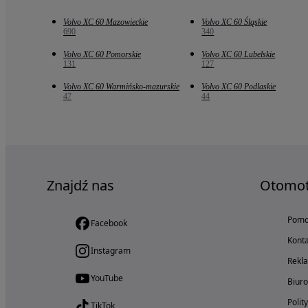
Volvo XC 60 Mazowieckie
Volvo XC 60 Śląskie
690
340
Volvo XC 60 Pomorskie
Volvo XC 60 Lubelskie
131
127
Volvo XC 60 Warmińsko-mazurskie
Volvo XC 60 Podlaskie
47
44
Znajdź nas
Otomo
Pom
Facebook
Konta
Instagram
Rekl
YouTube
Biur
Polit
TikTok