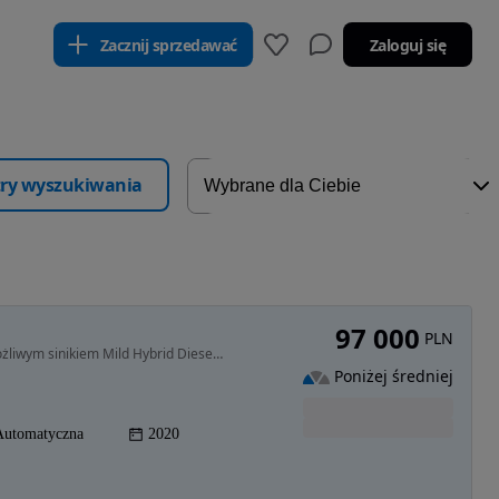
Zacznij sprzedawać
Zaloguj się
ltry wyszukiwania
97 000
PLN
1969 cm3 • 235 KM • VOLVO XC60 z najlepszym możliwym sinikiem Mild Hybrid Diesel 235+14
Poniżej średniej
Automatyczna
2020