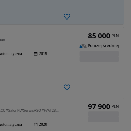
85 000
PLN
ion
Poniżej średniej
Automatyczna
2019
97 900
PLN
1969 cm3 • 235 KM • B5D AWD 249KM |FullLED |ACC *SalonPL*SerwisASO *FVAT23%+SuperLEASING
Automatyczna
2020