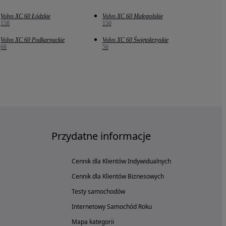
Volvo XC 60 Łódzkie
Volvo XC 60 Małopolskie
158
150
Volvo XC 60 Podkarpackie
Volvo XC 60 Świętokrzyskie
68
56
Przydatne informacje
Cennik dla Klientów Indywidualnych
Cennik dla Klientów Biznesowych
Testy samochodów
Internetowy Samochód Roku
Mapa kategorii