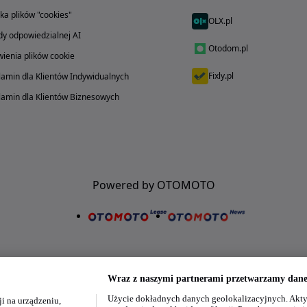
yka plików "cookies"
OLX.pl
y odpowiedzialnej AI
Otodom.pl
ienia plików cookie
Fixly.pl
amin dla Klientów Indywidualnych
amin dla Klientów Biznesowych
Powered by OTOMOTO
Wraz z naszymi partnerami przetwarzamy dane 
Użycie dokładnych danych geolokalizacyjnych. Akty
i na urządzeniu,