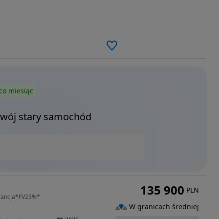
co miesiąc
Twój stary samochód
135 900
PLN
arancja*FV23%*
W granicach średniej