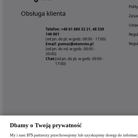
Polit
Obsługa klienta
Zasad
Ustaw
Telefon: +48 61 880 32 21, 48 539
146 861
Regul
(od pn. do pt. w godz. 08:00 - 17:00)
Regul
Email: pomoc@otomoto.pl
(od pn. do nd. w godz. 08:00 -
20:00)
Chat:
(od pn. do pt. w godz. 09:00 -
17:00)
Dbamy o Twoją prywatność
My i nasi
375
partnerzy przechowujemy lub uzyskujemy dostęp do informacj