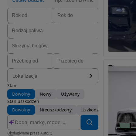
Ustaw budżet
np. 1200 PLN/mc
Lokalizacja
Stan
Dowolny
Nowy
Używany
Stan uszkodzeń
Dowolny
Nieuszkodzony
Uszkodzony
Obsługiwane przez AutoIQ