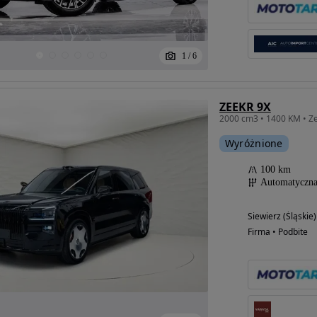
1
/
6
ZEEKR 9X
Wyróżnione
100 km
Automatyczn
Siewierz (Śląskie)
Firma • Podbite