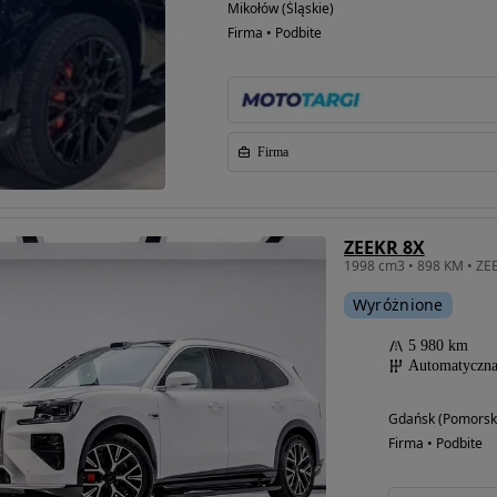
Mikołów (Śląskie)
Firma • Podbite
Firma
ZEEKR 8X
1998 cm3 • 898 KM • Z
Wyróżnione
5 980 km
Automatyczn
Gdańsk (Pomorsk
Firma • Podbite