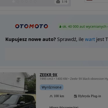
1
/
6
ok. 40 000 aut wycenianych 
Kupujesz nowe auto?
Sprawdź, ile
wart
jest 
ZEEKR 9X
1995 cm3 • 1400 KM • Zeekr 9X black obsession Hy
Wyróżnione
100 km
Hybryda Plug-in
Mława (Mazowieckie)