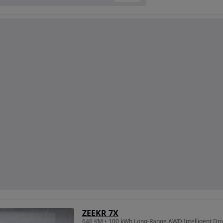
ZEEKR 7X
646 KM • 100 kWh Long-Range AWD Intelligent Driv