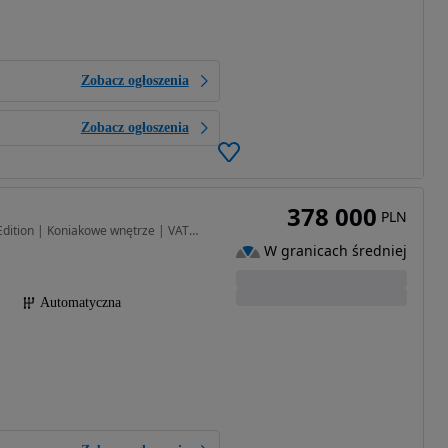
Zobacz ogłoszenia
Zobacz ogłoszenia
378 000
PLN
1974 cm3 • 898 KM • ZEEKR 9X Ultra 2026 | Black Edition | Koniakowe wnętrze | VAT23%
W granicach średniej
Automatyczna