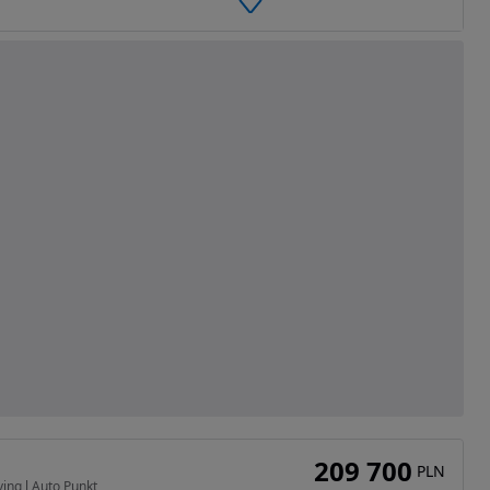
209 700
PLN
ing l Auto Punkt