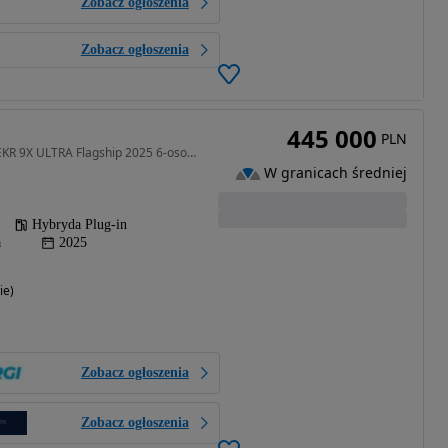
Zobacz ogłoszenia
Zobacz ogłoszenia
445 000
PLN
1998 cm3 • 898 KM • ZEEKR 9X ULTRA Flagship 2025 6-osobowy VIP
W granicach średniej
Hybryda Plug-in
a
2025
ie)
Zobacz ogłoszenia
Zobacz ogłoszenia