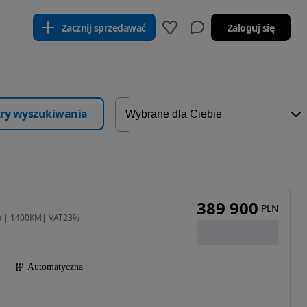
Zacznij sprzedawać
Zaloguj się
ltry wyszukiwania
389 900
PLN
Wh | 1400KM| VAT23%
Automatyczna