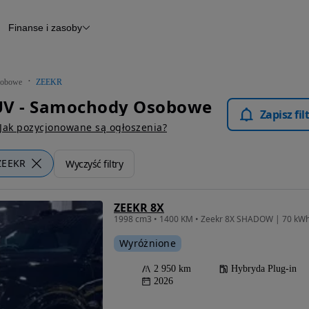
Finanse i zasoby
chody
Finansowanie
Leasing
dy
Narzędzie do wyceny samochodu
tryczne
Raport z inspekcji
obowe
ZEEKR
m
Raport historii pojazdu
UV - Samochody Osobowe
Otomoto News
Zapisz fi
wane
Jak pozycjonowane są ogłoszenia?
ZEEKR
Wyczyść filtry
ZEEKR 8X
1998 cm3 • 1400 KM • Zeekr 8X SHADOW | 70 k
Wyróżnione
2 950 km
Hybryda Plug-in
2026