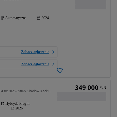
Automatyczna
2024
Zobacz ogłoszenia
Zobacz ogłoszenia
349 000
PLN
2000 cm3 • 898 KM • Zeekr 8x 2026 898KM Shadow Black FV 23% VAT
Hybryda Plug-in
a
2026