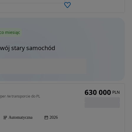
co miesiąc
Twój stary samochód
630 000
PLN
per /w transporcie do PL
Automatyczna
2026