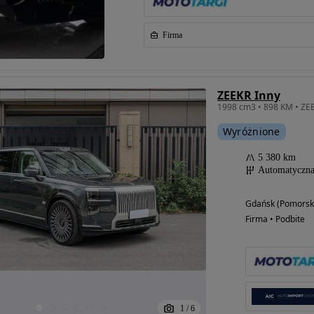
Firma
ZEEKR Inny
Wyróżnione
5 380 km
Automatyczn
Gdańsk (Pomorsk
Firma • Podbite
1
/
6