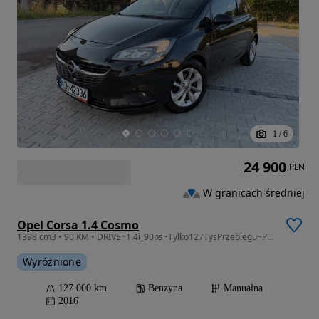
1
/
6
24 900
PLN
W granicach średniej
Opel Corsa 1.4 Cosmo
1398 cm3 • 90 KM • DRIVE~1.4i_90ps~Tylko127TysPrzebiegu~PDC~GrzaneFotele+Kierownica~TOP!
Wyróżnione
127 000 km
Benzyna
Manualna
2016