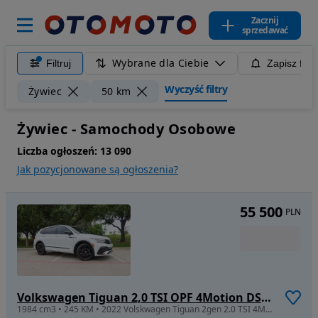
Zacznij
sprzedawać
Wybrane dla Ciebie
Filtruj
Zapisz filt
Wyczyść filtry
Żywiec
50 km
Żywiec - Samochody Osobowe
Liczba ogłoszeń:
13 090
Jak pozycjonowane są ogłoszenia?
55 500
PLN
Volkswagen Tiguan 2,0 TSI OPF 4Motion DSG R-Line
1984 cm3 • 245 KM • 2022 Volskwagen Tiguan 2gen 2.0 TSI 4Motion DSG Highline