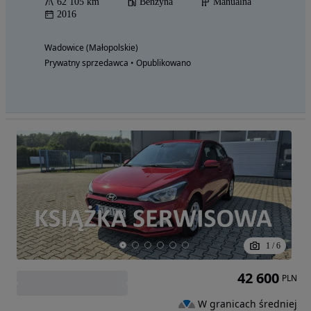
62 105 km
Benzyna
Manualna
2016
Wadowice (Małopolskie)
Prywatny sprzedawca • Opublikowano
1
/
6
42 600
PLN
W granicach średniej