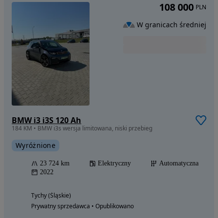
108 000
PLN
W granicach średniej
BMW i3 i3S 120 Ah
184 KM • BMW i3s wersja limitowana, niski przebieg
Wyróżnione
23 724 km
Elektryczny
Automatyczna
2022
Tychy (Śląskie)
Prywatny sprzedawca • Opublikowano