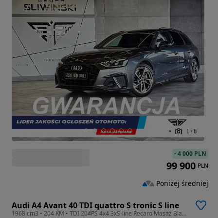
1
/
6
-
4 000 PLN
99 900
PLN
Poniżej średniej
Audi A4 Avant 40 TDI quattro S tronic S line
1968 cm3 • 204 KM • TDI 204PS 4x4 3xS-line Recaro Masaż Black Ambient Matrix Assist FV23%