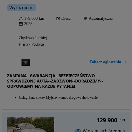
Wyróżnione
179 000 km
Diesel
Automatyczna
2023
Zbytków (Śląskie)
Firma • Podbite
Zobacz ogłoszenia
ZAMIANA--GWARANCJA--BEZPIECZEŃSTWO--
SPRAWDZONE AUTA--ZADZWOŃ--DORADZIMY--
ODPOWIEMY NA KAŻDE PYTANIE!
Usługi finansowe
Myjnia
Pomoc drogowa /holowanie
129 900
PLN
W granicach średniej