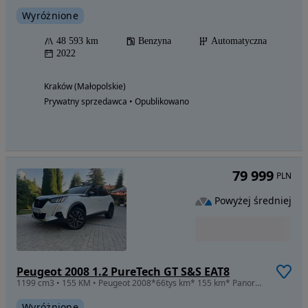
Wyróżnione
48 593 km
Benzyna
Automatyczna
2022
Kraków (Małopolskie)
Prywatny sprzedawca • Opublikowano
79 999
PLN
Powyżej średniej
Peugeot 2008 1.2 PureTech GT S&S EAT8
1199 cm3 • 155 KM • Peugeot 2008*66tys km* 155 km* Panorama*Jedyny taki*biała perła* 2xalu
Wyróżnione