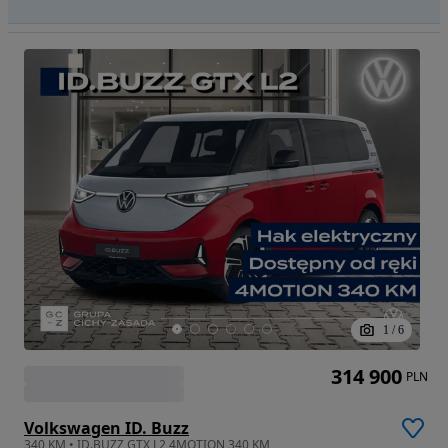
1
/
6
314 900
PLN
Volkswagen ID. Buzz
340 KM • ID.BUZZ GTX L2 4MOTION 340 KM