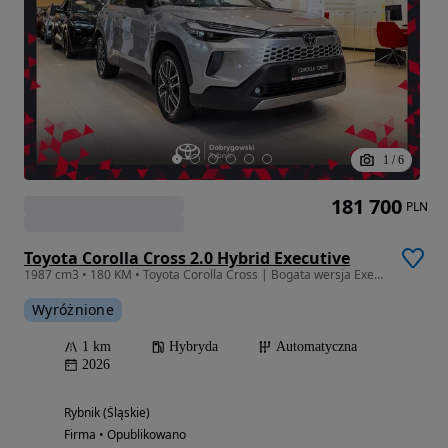
1
/
6
181 700
PLN
Toyota Corolla Cross 2.0 Hybrid Executive
1987 cm3 • 180 KM • Toyota Corolla Cross | Bogata wersja Executive | Dostępna od ręki!
Wyróżnione
1 km
Hybryda
Automatyczna
2026
Rybnik (Śląskie)
Firma • Opublikowano