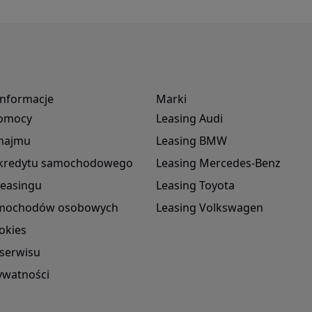
informacje
Marki
omocy
Leasing Audi
 najmu
Leasing BMW
r kredytu samochodowego
Leasing Mercedes-Benz
leasingu
Leasing Toyota
amochodów osobowych
Leasing Volkswagen
okies
serwisu
rywatności