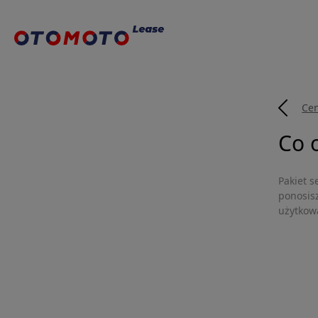
Ce
Co 
Pakiet 
ponosis
użytkow