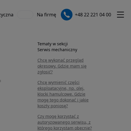
zyczna
Na firmę
+48 22 221 04 00
Tematy w sekcji
Serwis mechaniczny
Chcę wykonać przegląd
okresowy. Gdzie mam się
zgłosić?
o
Chcę wymienić części
eksploatacyjne, np. olej,
klocki hamulcowe. Gdzie
mogę tego dokonać i jakie
koszty poniosę?
Czy mogę korzystać z
autoryzowanego serwisu, z
którego korzystam obecnie?