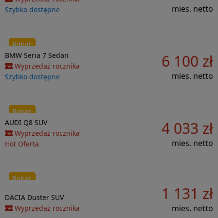
mies. netto
Szybko dostępne
Do porównania
BMW
Seria 7
Sedan
6 100 zł
141 932 zł
Wyprzedaż rocznika
mies. netto
Szybko dostępne
Do porównania
AUDI
Q8
SUV
4 033 zł
73 389 zł
Wyprzedaż rocznika
mies. netto
Hot Oferta
1 131 zł
Do porównania
2 797 zł
DACIA
Duster
SUV
mies. netto
Wyprzedaż rocznika