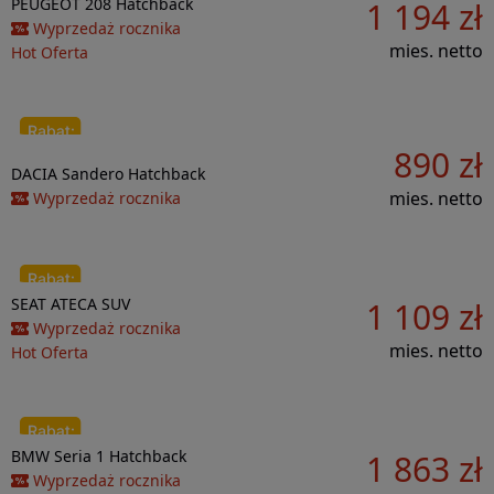
Do porównania
PEUGEOT
208
Hatchback
1 194 zł
15 505 zł
Wyprzedaż rocznika
mies. netto
Hot Oferta
890 zł
Do porównania
1 463 zł
DACIA
Sandero
Hatchback
mies. netto
Wyprzedaż rocznika
Do porównania
SEAT
ATECA
SUV
1 109 zł
15 594 zł
Wyprzedaż rocznika
mies. netto
Hot Oferta
Do porównania
BMW
Seria 1
Hatchback
1 863 zł
22 537 zł
Wyprzedaż rocznika