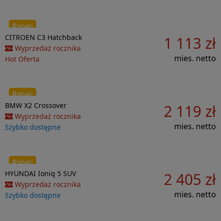
Do porównania
CITROEN
C3
Hatchback
1 113 zł
6 667 zł
Wyprzedaż rocznika
mies. netto
Hot Oferta
Do porównania
BMW
X2
Crossover
2 119 zł
46 146 zł
Wyprzedaż rocznika
mies. netto
Szybko dostępne
Do porównania
HYUNDAI
Ioniq 5
SUV
2 405 zł
21 138 zł
Wyprzedaż rocznika
mies. netto
Szybko dostępne