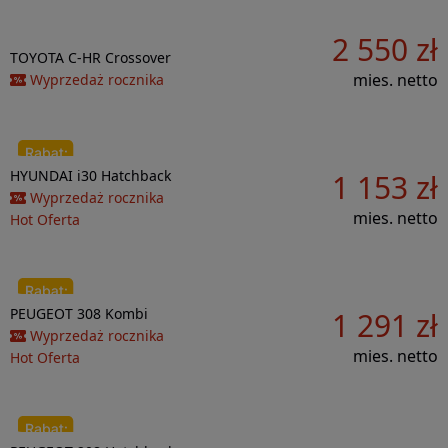
2 550 zł
Do porównania
TOYOTA
C-HR
Crossover
mies. netto
Wyprzedaż rocznika
Do porównania
HYUNDAI
i30
Hatchback
1 153 zł
26 085 zł
Wyprzedaż rocznika
mies. netto
Hot Oferta
Do porównania
PEUGEOT
308
Kombi
1 291 zł
27 900 zł
Wyprzedaż rocznika
mies. netto
Hot Oferta