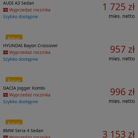
Do porównania
AUDI
A3
Sedan
1 725 zł
26 371 zł
Wyprzedaż rocznika
mies. netto
Szybko dostępne
Do porównania
HYUNDAI
Bayon
Crossover
957 zł
20 507 zł
Wyprzedaż rocznika
mies. netto
Szybko dostępne
Do porównania
DACIA
Jogger
Kombi
996 zł
1 626 zł
Wyprzedaż rocznika
mies. netto
Szybko dostępne
Do porównania
BMW
Seria 4
Sedan
3 153 zł
30 673 zł
Wyprzedaż rocznika