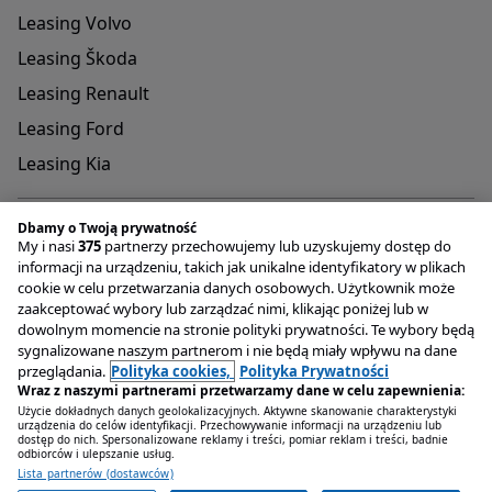
Leasing Volvo
Leasing Škoda
Leasing Renault
Leasing Ford
Leasing Kia
Dbamy o Twoją prywatność
My i nasi
375
partnerzy przechowujemy lub uzyskujemy dostęp do
informacji na urządzeniu, takich jak unikalne identyfikatory w plikach
cookie w celu przetwarzania danych osobowych. Użytkownik może
Adres do przyjmowania reklamacji oraz dokumentów
zaakceptować wybory lub zarządzać nimi, klikając poniżej lub w
związanych z rejestracją pojazdów
dowolnym momencie na stronie polityki prywatności. Te wybory będą
OTOMOTO Lease Plac Konesera 9 , 03-736 Warszawa
sygnalizowane naszym partnerom i nie będą miały wpływu na dane
Infolinia
+48 22 221 04 00
przeglądania.
Polityka cookies,
Polityka Prywatności
Email
kontakt@otomotolease.pl
Wraz z naszymi partnerami przetwarzamy dane w celu zapewnienia:
Użycie dokładnych danych geolokalizacyjnych. Aktywne skanowanie charakterystyki
Grupa OLX Sp. z o.o.
urządzenia do celów identyfikacji. Przechowywanie informacji na urządzeniu lub
dostęp do nich. Spersonalizowane reklamy i treści, pomiar reklam i treści, badnie
ul. Królowej Jadwigi 43 , 61-872 Poznań
odbiorców i ulepszanie usług.
Lista partnerów (dostawców)