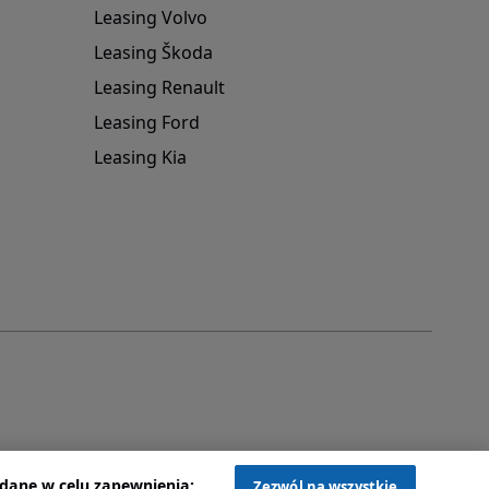
Leasing Volvo
Leasing Škoda
Leasing Renault
Leasing Ford
Leasing Kia
dane w celu zapewnienia:
Zezwól na wszystkie