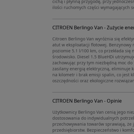
cichą i płynną przygodę, przy jednoczes
ilości ruchomych części wymagających s
CITROEN Berlingo Van - Zużycie ener
Citroen Berlingo Van wyróżnia się efekty
atut w eksploatacji flotowej. Benzynowy
poziomie 5.1 l/100 km, co przekłada się
środowisko. Diesel 1.5 BlueHDi utrzymu
zachowując przy tym niezbędną moc do t
zasilany energią elektryczną, eliminuje 
na kilometr i brak emisji spalin, co jes
oszczędności oraz ekologiczne rozwiązan
CITROEN Berlingo Van - Opinie
Użytkownicy Berlingo Van cenią jego ni
dostosowania do indywidualnych potrzeb.
przechowywania towarów sprawiają, że je
przedsiębiorstw. Bezpieczeństwo i komfo