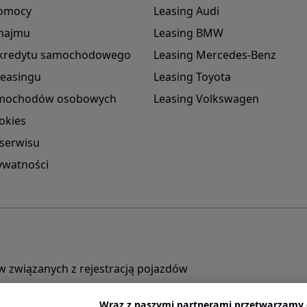
omocy
Leasing Audi
 najmu
Leasing BMW
r kredytu samochodowego
Leasing Mercedes-Benz
leasingu
Leasing Toyota
amochodów osobowych
Leasing Volkswagen
okies
serwisu
rywatności
 związanych z rejestracją pojazdów
Wraz z naszymi partnerami przetwarzamy 