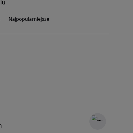
lu
t
Najpopularniejsze
n