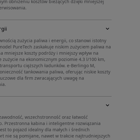
nym obniżeniu kosztów bieżących dzięki mniejszej
erwisowania.
gii
wnością zużycia paliwa i energii, co stanowi istotny
 model PureTech zaskakuje niskim zużyciem paliwa na
 na mniejsze koszty podróży i mniejszy wpływ na
je zużycie na ekonomicznym poziomie 4.3 l/100 km,
ransportu cięższych ładunków. e-Berlingo M,
konieczność tankowania paliwa, oferując niskie koszty
t kluczowe dla firm zwracających uwagę na
ia.
ezawodność, wszechstronność oraz łatwość
 Przestronna kabina i inteligentne rozwiązania
st to pojazd idealny dla małych i średnich
rt nie są pomijane, nawet w trakcie najtrudniejszych