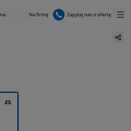
zna
Na firmę
Zapytaj nas o ofertę
Berlingo Van 1.5 BlueHDi XL EAT8
Diesel
130 KM
Cena kat.:
zł