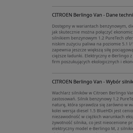
CITROEN Berlingo Van - Dane techn
Dostępny w wariantach benzynowym, dies
jak skutecznie można połączyć ekonomicz
silnikiem benzynowym 1.2 PureTech ofe
niskim zużyciu paliwa na poziomie 5.1 l/
zapewnia jeszcze większą siłę pociągową,
cięższe ładunki. Elektryczny e-Berlingo
firm poszukujących ekologicznych i eko
CITROEN Berlingo Van - Wybór silni
Wachlarz silników w Citroen Berlingo Va
zastosowań. Silnik benzynowy 1.2 PureT
naturę, która sprawdza się zarówno w wa
kolei wersja diesel 1.5 BlueHDi jest cen
niezawodność w ciężkich warunkach eksp
żywotność silnika, co jest nieocenione 
elektryczny model e-Berlingo M, z silni