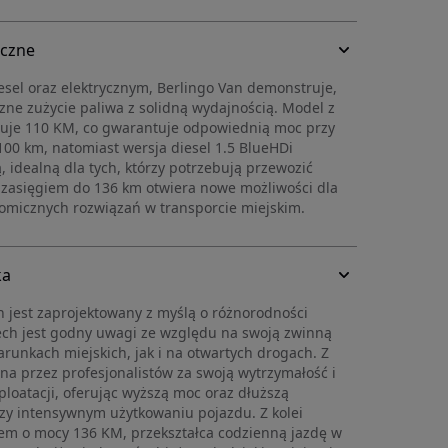
iczne
el oraz elektrycznym, Berlingo Van demonstruje,
ne zużycie paliwa z solidną wydajnością. Model z
ruje 110 KM, co gwarantuje odpowiednią moc przy
100 km, natomiast wersja diesel 1.5 BlueHDi
 idealną dla tych, którzy potrzebują przewozić
 z zasięgiem do 136 km otwiera nowe możliwości dla
nomicznych rozwiązań w transporcie miejskim.
ka
n jest zaprojektowany z myślą o różnorodności
ech jest godny uwagi ze względu na swoją zwinną
runkach miejskich, jak i na otwartych drogach. Z
iona przez profesjonalistów za swoją wytrzymałość i
loatacji, oferując wyższą moc oraz dłuższą
przy intensywnym użytkowaniu pojazdu. Z kolei
kiem o mocy 136 KM, przekształca codzienną jazdę w