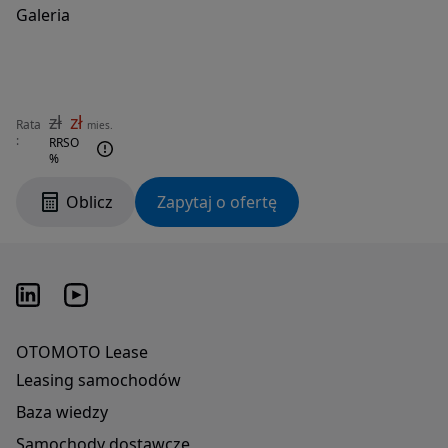
Galeria
zł
zł
Rata
mies.
:
RRSO
%
Oblicz
Zapytaj o ofertę
OTOMOTO Lease
Leasing samochodów
Baza wiedzy
Samochody dostawcze