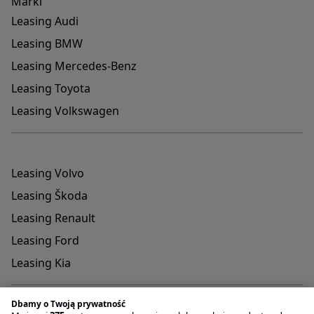
Marki
Leasing Audi
Leasing BMW
Leasing Mercedes-Benz
Leasing Toyota
Leasing Volkswagen
Leasing Volvo
Leasing Škoda
Leasing Renault
Leasing Ford
Leasing Kia
Dbamy o Twoją prywatność