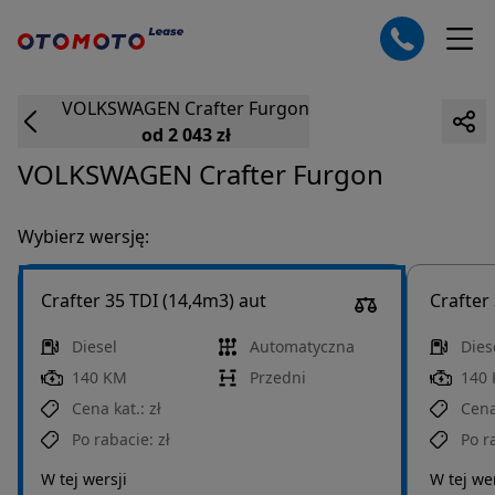
VOLKSWAGEN
Crafter
Furgon
od 2 043 zł
VOLKSWAGEN
Crafter
Furgon
Wybierz wersję:
Crafter 35 TDI (14,4m3) aut
Crafter
Diesel
Automatyczna
Dies
140 KM
Przedni
140
Cena kat.:
zł
Cena
Po rabacie:
zł
Po r
W tej wersji
W tej wer