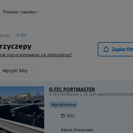
Finanse i zasoby
epy
Finansowanie
Otomoto News
zyczepy
D-TEC
Przyczepy
Zapisz fi
Jak pozycjonowane są ogłoszenia?
Wyczyść filtry
D-TEC PORTMASTER
D-TEC PortMaster 2 szt. stan idealny SALON POLS
Wyróżnione
2022
Gdynia (Pomorskie)