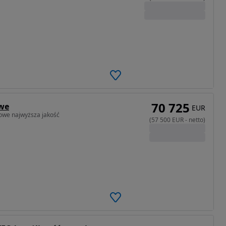
70 725
owe
EUR
iowe najwyższa jakość
(
57 500
EUR
-
netto
)