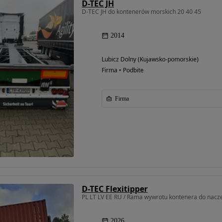
D-TEC JH
D-TEC JH do kontenerów morskich 20 40 45
2014
Lubicz Dolny (Kujawsko-pomorskie)
Firma • Podbite
Firma
D-TEC Flexitipper
PL LT LV EE RU / Rama wywrotu kontenera do nac
2026