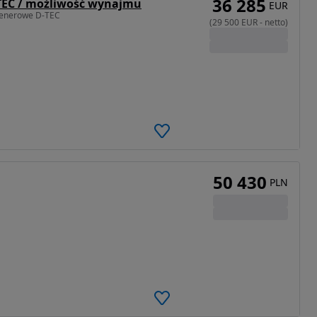
36 285
TEC / możliwość wynajmu
EUR
ntenerowe D-TEC
(
29 500
EUR
-
netto
)
50 430
PLN