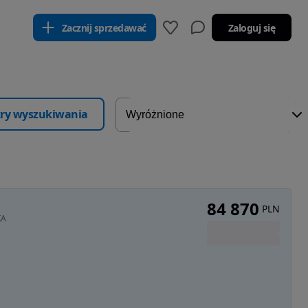
Zacznij sprzedawać
Zaloguj się
ltry wyszukiwania
84 870
PLN
KA