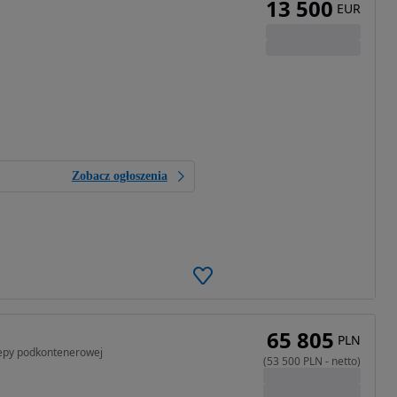
13 500
EUR
Zobacz ogłoszenia
65 805
PLN
zepy podkontenerowej
(
53 500
PLN
-
netto
)