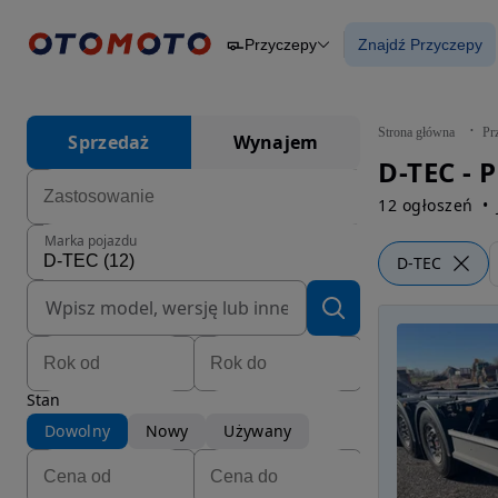
Przyczepy
Znajdź Przyczepy
Osobowe
Ciężarowe
Znajdź Przycz
Budowlane
Dostawcze
Motocykle
Strona główna
Pr
Sprzedaż
Wynajem
Przyczepy
D-TEC - 
Rolnicze
Części
12 ogłoszeń
Marka pojazdu
D-TEC
Stan
Dowolny
Nowy
Używany