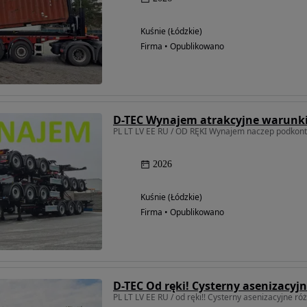
Kuśnie (Łódzkie)
Firma • Opublikowano
D-TEC Wynajem atrakcyjne warunk
PL LT LV EE RU / OD RĘKI Wynajem naczep podko
2026
Kuśnie (Łódzkie)
Firma • Opublikowano
PL LT LV EE RU / od ręki!! Cysterny asenizacyjne ró