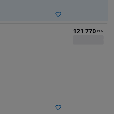
121 770
PLN