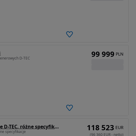
99 999
i
PLN
ntenerowych D-TEC
118 523
D-TEC Od ręki! Cysterny asenizacyjne D-TEC, różne specyfikacje
EUR
żne specyfikacje
(
96 360
EUR
-
netto
)