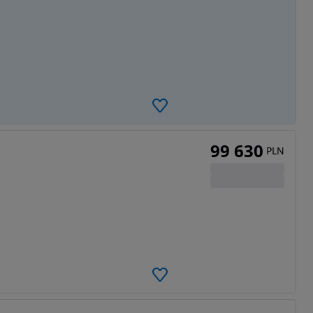
99 630
PLN