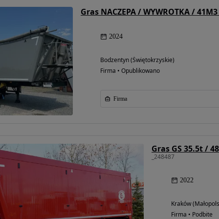
2024
Bodzentyn (Świętokrzyskie)
Firma • Opublikowano
Firma
Możliwość
finansowania
_248487
2022
Kraków (Małopols
Firma • Podbite