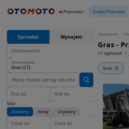
Przyczepy
Znajdź Przyczepy
Osobowe
Ciężarowe
Znajdź Przycz
Budowlane
Dostawcze
Motocykle
Strona główna
Pr
Sprzedaż
Wynajem
Przyczepy
Gras - P
Rolnicze
Części
17 ogłoszeń
Marka pojazdu
Gras
Stan
Dowolny
Nowy
Używany