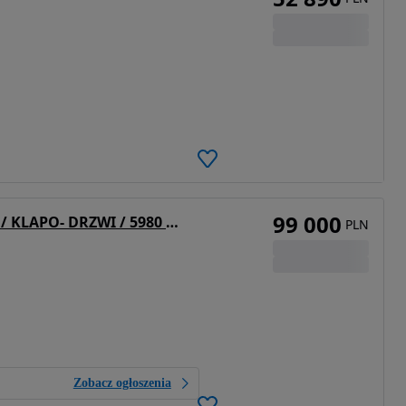
99 000
Gras NACZEPA / WYWROTKA / 45M3 / KLAPO- DRZWI / 5980 KG!!!
PLN
Zobacz ogłoszenia