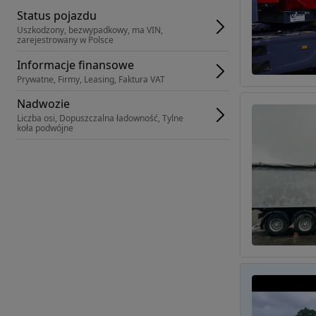
Status pojazdu
Uszkodzony, bezwypadkowy, ma VIN, 
zarejestrowany w Polsce
Informacje finansowe
Prywatne, Firmy, Leasing, Faktura VAT
Nadwozie
Liczba osi, Dopuszczalna ładowność, Tylne 
koła podwójne