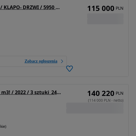
115 000
Gras NACZEPA / WYWROTKA / 41M3 / KLAPO- DRZWI / 5950 KG!!!
PLN
Zobacz ogłoszenia
140 220
Gras GS 35.5t / 48 m3! / 2022 / 3 sztuki_248487
PLN
(
114 000
PLN
-
netto
)
kie)