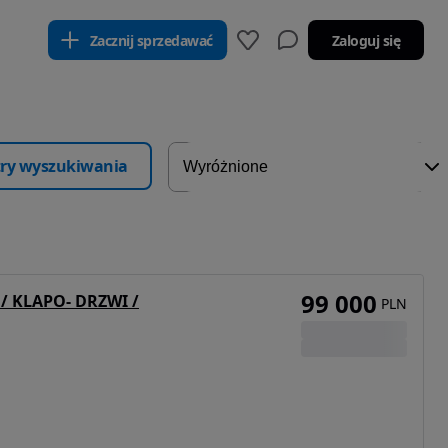
Zacznij sprzedawać
Zaloguj się
ltry wyszukiwania
99 000
/ KLAPO- DRZWI /
PLN