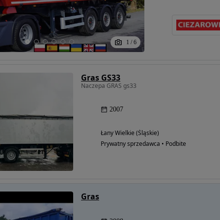
1
/
6
Gras GS33
Naczepa GRAS gs33
2007
Łany Wielkie (Śląskie)
Prywatny sprzedawca • Podbite
Gras