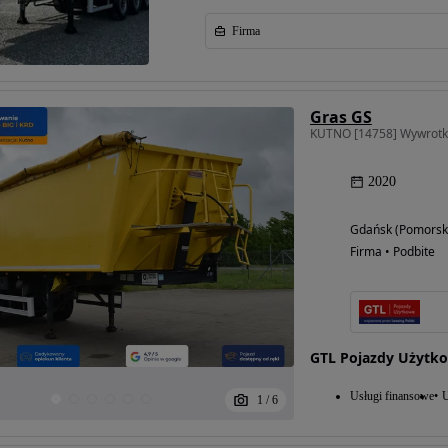
Firma
Gras GS
KUTNO [14758] Wywrotka,
2020
Gdańsk (Pomorsk
Firma • Podbite
GTL Pojazdy Użytk
Usługi finansowe
U
1
/
6