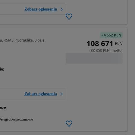
Zobacz ogłoszenia
-
4 552 PLN
 45M3, hydraulika, 3 osie
108 671
PLN
(
88 350
PLN
-
netto
)
ie)
Zobacz ogłoszenia
owe
sługi ubezpieczeniowe