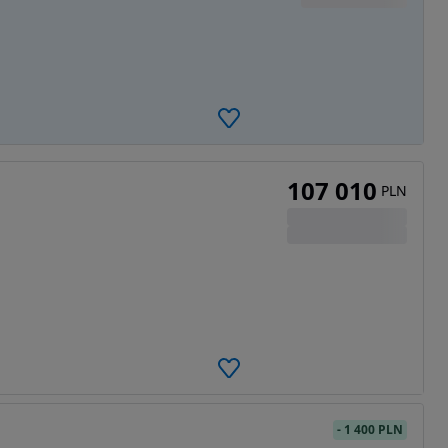
107 010
PLN
-
1 400 PLN