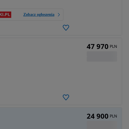
Zobacz ogłoszenia
47 970
PLN
24 900
PLN