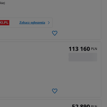
kie)
Zobacz ogłoszenia
113 160
PLN
52 890
PLN