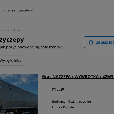
Finanse i zasoby
epy
Finansowanie
Otomoto News
zyczepy
Gras
rzyczepy
Zapisz fi
Jak pozycjonowane są ogłoszenia?
Wyczyść filtry
Gras NACZEPA / WYWROTKA / 42M3 
2020
Bodzentyn (Świętokrzyskie)
Firma • Podbite