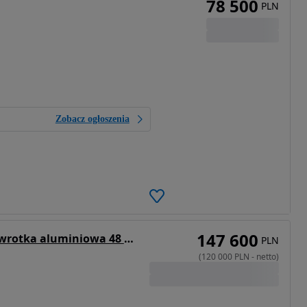
78 500
PLN
Zobacz ogłoszenia
147 600
Gras naczepa wywrotka aluminiowa 48 m3
PLN
(
120 000
PLN
-
netto
)