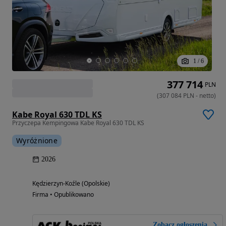
1
/
6
377 714
PLN
(
307 084
PLN
-
netto
)
Kabe Royal 630 TDL KS
Przyczepa Kempingowa Kabe Royal 630 TDL KS
Wyróżnione
2026
Kędzierzyn-Koźle (Opolskie)
Firma • Opublikowano
Zobacz ogłoszenia