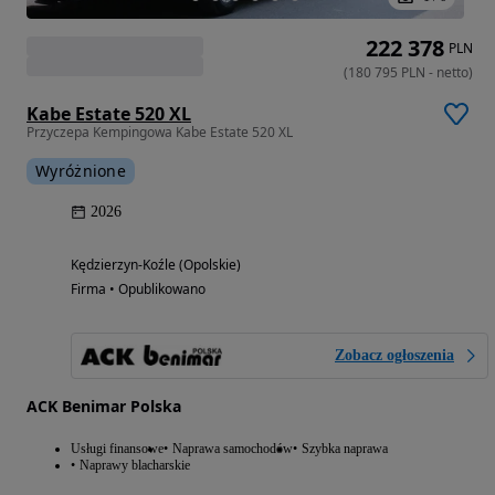
222 378
PLN
(
180 795
PLN
-
netto
)
Kabe Estate 520 XL
Przyczepa Kempingowa Kabe Estate 520 XL
Wyróżnione
2026
Kędzierzyn-Koźle (Opolskie)
Firma • Opublikowano
Zobacz ogłoszenia
ACK Benimar Polska
Usługi finansowe
Naprawa samochodów
Szybka naprawa
Naprawy blacharskie