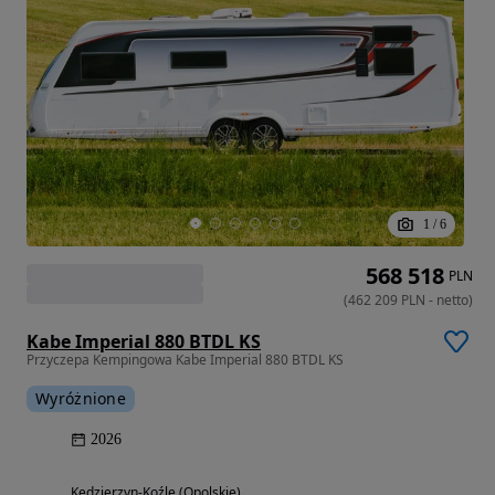
1
/
6
568 518
PLN
(
462 209
PLN
-
netto
)
Kabe Imperial 880 BTDL KS
Przyczepa Kempingowa Kabe Imperial 880 BTDL KS
Wyróżnione
2026
Kędzierzyn-Koźle (Opolskie)