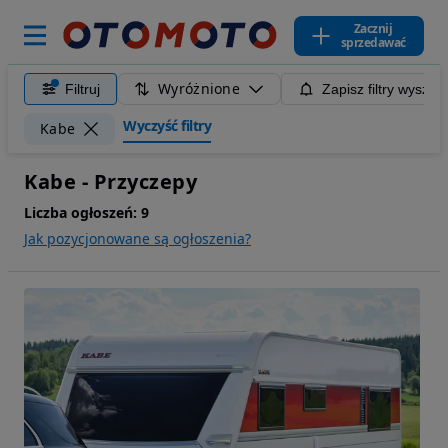
Zacznij
sprzedawać
Wyróżnione
Filtruj
Zapisz filtry wyszuk
Wyczyść filtry
Kabe
Kabe - Przyczepy
Liczba ogłoszeń:
9
Jak pozycjonowane są ogłoszenia?