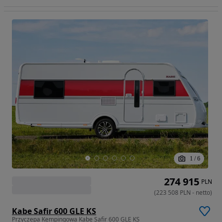
1
/
6
274 915
PLN
(
223 508
PLN
-
netto
)
Kabe Safir 600 GLE KS
Przyczepa Kempingowa Kabe Safir 600 GLE KS